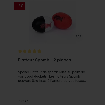
et, grâce à leurs missiles aérodynamiques,
- 2%
permettent un ravitaillement efficace lors de
la pêche de la carpe à longue distance et à
des distances maximales ! Avec cette fusée
Spod, fini le nourrissage laborieux et lent !
Détails du produit: Taille: Midi (Moyen)
Couleur blanche Longueur : environ 148 mm
Poids (déchargé) : environ 42 g classe de
lancer recommandée : 4-5 lb Fabriqué au
Royaume-Uni ! Livré sans contenu !
Note moyenne de 5 sur 5 étoiles
Flotteur Spomb - 2 pièces
Spomb Flotteur de spomb Mise au point de
vos Spod Rockets ! Les flotteurs Spomb
peuvent être fixés à l'arrière de vos fusées
nourricières Spomb et offrent une flottabilité
supplémentaire. Détails du produit: Contenu
: 2 pièces La livraison n’inclut pas la fusée
alimentaire présentée !
1,99 €*