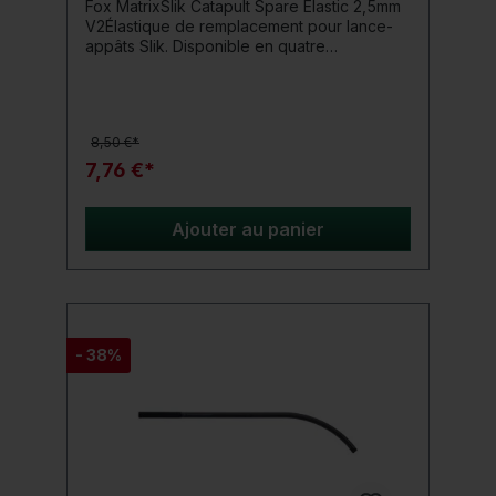
Fox MatrixSlik Catapult Spare Elastic 2,5mm
V2Élastique de remplacement pour lance-
appâts Slik. Disponible en quatre
épaisseurs. Fourni complet avec tous les
composants nécessaires.Détails du produit:
Diamètre : 2,5 mm
8,50 €*
7,76 €*
Ajouter au panier
- 38%