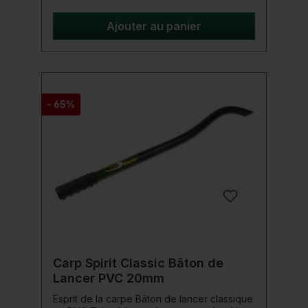
s'adapte à n'importe quel seau Fox/Spomb.
Détails du produit: Couleur blanche pelle à
Ajouter au panier
nourriture moulée d'une seule pièce pour
remplir des spombs, des impact spods et
des bateaux amorceurs pour mélanger des
mélanges de spod gras et collants
conception monobloc compacte s'adapte à
n'importe quel seau Fox/Spomb
- 65%
Carp Spirit Classic Bâton de
Lancer PVC 20mm
Esprit de la carpe Bâton de lancer classique