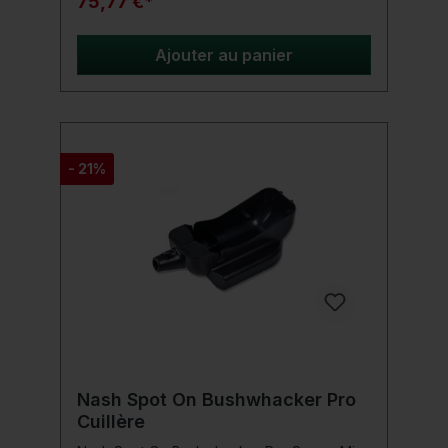
75,77 €*
rapidement et avec précision. Grâce à la
poignée ergonomique, le bâton tient
fermement dans la main et réduit la tension
Ajouter au panier
sur le bras. Parfait pour les longues sessions
où la précision est essentielle.Procure-toi
maintenant le Fox Rangemaster Carbon
Throwing Stick et augmente ta portée de
nourrissage !Détails du produit : Le léger
Carbon permet une alimentation sans effort
- 21%
Lance les boilies plus loin que les tubes de
lancement en plastique Plus léger que les
tubes de lancement en plastique Ouverture
au-dessus de la poignée pour un
remplissage simplifié Forme de poignée
ovale pour une meilleure prise en main et
une précision de lancement accrue Design
monobloc Inscription discrète Livré dans un
étui de protection Disponible dans les
diamètres de 20 mm et 26 mm
Nash Spot On Bushwhacker Pro
Cuillère