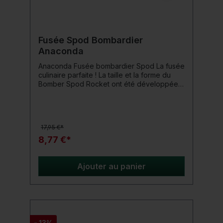
Fusée Spod Bombardier
Anaconda
Anaconda Fusée bombardier Spod La fusée
culinaire parfaite ! La taille et la forme du
Bomber Spod Rocket ont été développées
pour des distances de lancer énormes allant
jusqu'à 150 mètres ! Détails du produit:
Contenu : 1 pièce Longueur : 18 cm
Comprend un tuyau anti-enchevêtrement
17,95 €*
Matériau : plastique incassable flottant
8,77 €*
Ajouter au panier
- 13%