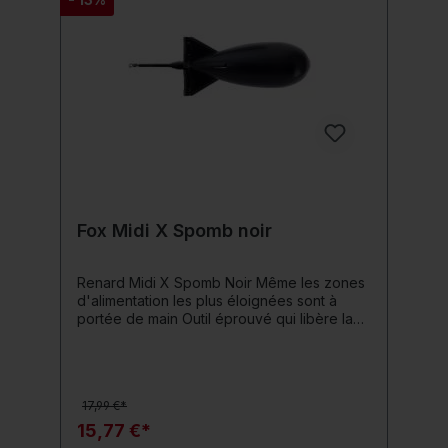
Fox Midi X Spomb noir
Renard Midi X Spomb Noir Même les zones
d'alimentation les plus éloignées sont à
portée de main Outil éprouvé qui libère la
nourriture lorsqu'elle touche la surface de
l'eau. Conçu pour lancer encore plus loin
que les modèles Spomb précédents. Taille
intermédiaire entre le Midi et le Large
17,99 €*
Spomb. La forme Midi X a été améliorée afin
que le centre de gravité soit encore plus
15,77 €*
avancé pour des lancers extrêmement