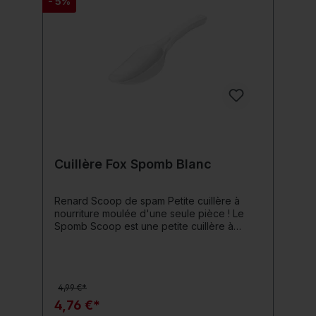
- 5%
Cuillère Fox Spomb Blanc
Renard Scoop de spam Petite cuillère à
nourriture moulée d'une seule pièce ! Le
Spomb Scoop est une petite cuillère à
nourriture moulée d’une seule pièce. La
pelle est parfaite pour remplir des
spombs/impact spods et des bateaux-
appâts. Il est également idéal pour mélanger
4,99 €*
des mélanges de spod gras et collants.
Grâce à sa conception compacte en une
4,76 €*
seule pièce, la cuillère à nourriture pratique