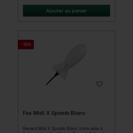
longs. Pèse environ 5 à 5,5 oz (environ 150
grammes, selon l'alimentation) une fois
Ajouter au panier
plein, ce qui est parfait pour lancer des
distances extrêmes. La mousse
extrêmement flottante dans le matériau
garantit que le Spomb flotte. Élimine le
besoin de dispositifs de flottabilité
supplémentaires, améliorant ainsi les
- 13%
caractéristiques de vol
Fox Midi X Spomb Blanc
Renard Midi X Spomb Blanc Votre aide à