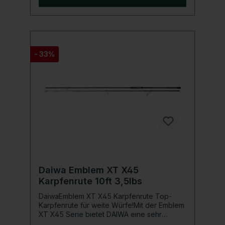
Hecht oder Zander.Die zuverlässige
Steckverbindung (Put-Over) sorgt für
maximale Stabilität, während der
hochwertige Shrinktube-Griff optimal in der
Hand liegt. Ausgestattet mit einem DPS
Rollenhalter und Seaguide Ringen bietet
- 33%
diese Rute hochwertige Komponenten zu
einem attraktiven Preis-
Leistungsverhältnis.Die kompakte Länge von
10 ft (300 cm) macht sie besonders
transportfreundlich und vielseitig
einsetzbar.Produktdetails: HMC+
Kohlefaserblank Zuverlässige
Steckverbindung (Put-Over) Hochwertiger
Shrinktube Griff DPS Rollenhalter Seaguide
Ringe
Daiwa Emblem XT X45
Karpfenrute 10ft 3,5lbs
DaiwaEmblem XT X45 Karpfenrute Top-
Karpfenrute für weite Würfe!Mit der Emblem
XT X45 Serie bietet DAIWA eine sehr
hochwertig ausgestattete Karpfenrutenserie