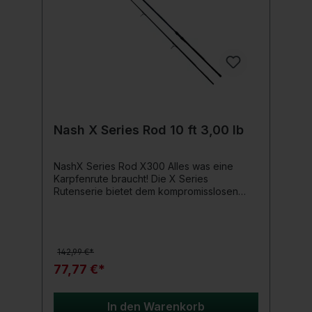
Nash X Series Rod 10 ft 3,00 lb
NashX Series Rod X300 Alles was eine
Karpfenrute braucht! Die X Series
Rutenserie bietet dem kompromisslosen
Karpfenangler alles was man zum
Karpfenangeln braucht. Neben ihrer
wunderschönen dunkel gehaltenen Optik
besticht die Rute auch durch ihre
142,99 €*
technischen Angeleigenschaften.Es wurde
Wert darauf gelegt nur hochwertige
77,77 €*
Komponenten zu verbauen. Der matt-
schwarze Nash Rollenhalter mit EVA-
Abschlüssen überzeugt ebenso wie die
In den Warenkorb