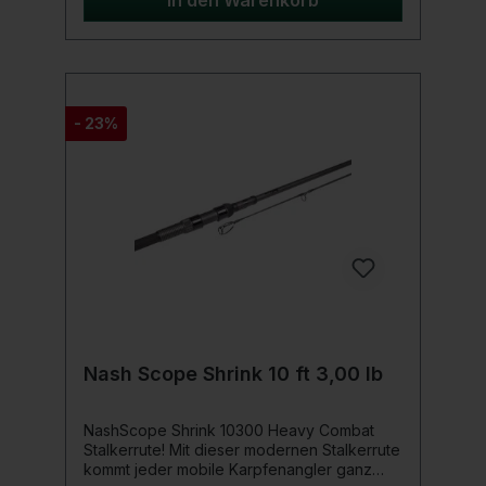
In den Warenkorb
Stabilität sorgt.Dank des schlanken und gut
ausbalancierten Designs liegt die Rute
angenehm in der Hand und ist leicht zu
führen – ob vom Boot oder vom Ufer aus.
Ausgestattet mit einem Fuji DPS Rollenhalter
und original Seaguide LS Ringen erfüllt sie
- 23%
höchste Ansprüche an Qualität und
Funktionalität.Mit ihrer hochwertigen
Verarbeitung und einem attraktiven Preis-
Leistungsverhältnis ist sie die ideale Wahl für
anspruchsvolle
Karpfenangler.Produktdetails: HMC+
Kohlefaserblank 1K Woven Kohlefaser am
Rutenblank Hochwertiger Hard-EVA Griff Fuji
DPS Rollenhalter Seaguide Ringe
Nash Scope Shrink 10 ft 3,00 lb
NashScope Shrink 10300 Heavy Combat
Stalkerrute! Mit dieser modernen Stalkerrute
kommt jeder mobile Karpfenangler ganz