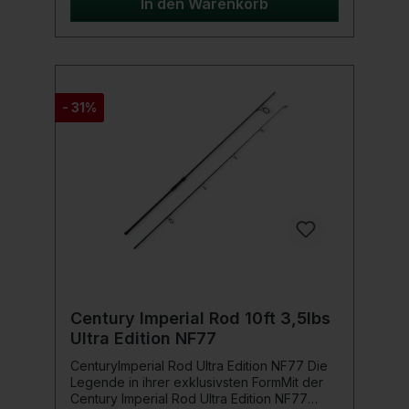
leichten anodisierten Aluminium-
In den Warenkorb
Zubehörteilen ausgestattet. Unter den
verschiedenen Stärken finden Sie
fantastische Ruten wie die 10-Fuß-Rute, die
ideal für Stalking oder den Einsatz an
engeren Stellen ist.
- 31%
Century Imperial Rod 10ft 3,5lbs
Ultra Edition NF77
CenturyImperial Rod Ultra Edition NF77 Die
Legende in ihrer exklusivsten FormMit der
Century Imperial Rod Ultra Edition NF77