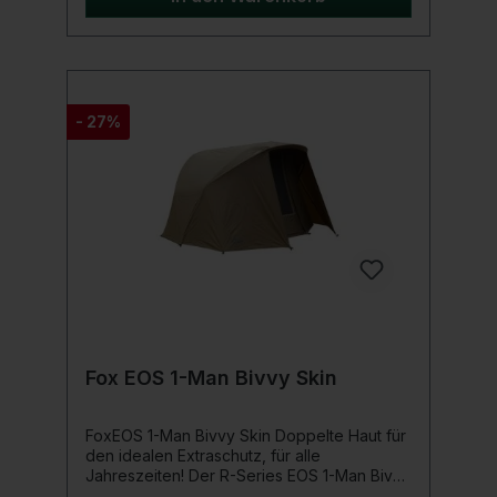
Quick Up Bivvy kompatibel ist. Dadurch
kann das MKII Overwrap sowohl für ältere
als auch für neue Quick-Up Modelle
verwendet werden.Produktdetails: 1,2 m
Vorzelt für zusätzlichen Platz und Schutz
Schnelle Anbringung am Quick-Up Bivvy
- 27%
Quadratischer Grundriss für optimalen
Innenraum Hintertür mit Reißverschluss,
passend zum Quick-Up Bivvy Einfach zu
installierende Halterung inklusive Upgrade
für die Anbringung am Quick-Up MK1 4
Klettbänder für Ruten Taschen für
Abspannleinen zum Verstauen Lieferung in
Tragetasche Dank mitgelieferter Halterung
auch passend für das ursprüngliche MKI
Quick-Up Shelter Maße: 3,7 m Tiefe x 2,5 m
Breite x 1,7 m Höhe
Fox EOS 1-Man Bivvy Skin
FoxEOS 1-Man Bivvy Skin Doppelte Haut für
den idealen Extraschutz, für alle
Jahreszeiten! Der R-Series EOS 1-Man Bivvy
Skin bietet den idealen Extraschutz auch in