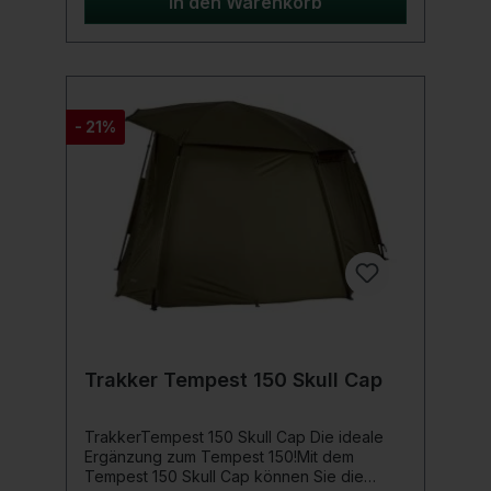
In den Warenkorb
auch den Boden des Zeltes. Produktdetails:
Aufbaugröße: 49 x 35 x 60 cm
Transportgröße: 49 x 35 x 49 cm Maße der
Fächer: 50 x 35 x 25/35 cm Breite
Schlammfüsse für extra Standfestigkeit
Gummierte Neopren Tragegriffe Aufrollbare
- 21%
Fenster mit Gummizugsicherung
Hochwertige Anaconda Reißverschlüsse
Klappmechanismus für kleineres
Transportmaß Material: 600D Nylon Gewicht:
6,3 kg
Trakker Tempest 150 Skull Cap
TrakkerTempest 150 Skull Cap Die ideale
Ergänzung zum Tempest 150!Mit dem
Tempest 150 Skull Cap können Sie die