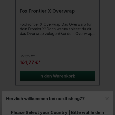
Fox Frontier X Overwrap
FoxFrontier X Overwrap Das Overwarp für
dein Frontier X! Doch warum solltest du dir
das Overwrap zulegen?Bei dem Overwrap
handelt es sich einen vollständigen
Zeltüberwurf aus khakigrünem,
strapazierfähigen Ven-Tec Material,
welcher die Kondenswasserbildung
279,99 €*
reduziert und für eine gleichmäßige
Temperierung im Zelt sorgt. Doch wenn ein
161,77 €*
Sturm aufzieht bekommt der Overwrap auch
keine Flügel. Denn er verfügt über
Abspannseile, welche sich in den
In den Warenkorb
Zeltmaterialtaschen befinden. Somit kannst
du den Überwurf sicher Abspannen! Restlos
überzeugen wird dich dieser Zeltüberwurf
allerdings durch seine drei Türoptionen und
Herzlich willkommen bei nordfishing77
die Mückennetzfrontfenster auf beiden
Seiten der Tür! Produktdetails: Material:
- 33%
strapazierfähiges Ven-Tec Material (100%
Please Select your Country | Bitte wähle dein
Polyester) Gewicht: 4,6kg Farbe: Khakigrün