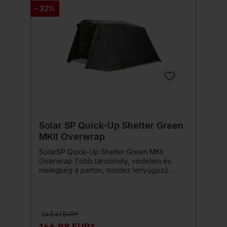
- 32%
Solar SP Quick-Up Shelter Green
MKII Overwrap
SolarSP Quick-Up Shelter Green MKII
Overwrap Több tárolóhely, védelem és
melegség a parton, mindez lenyűgöző
stabilitással még szélben is!Négyzet alakú
alaprajza a lehető legjobb használható teret
biztosítja.Az Overwrap rendelkezik egy
hátsó ajtóval, amely tökéletesen illeszkedik
243,41 EUR*
a Shelter hátsó bejárati-/rácsajtajához - a
maximális kényelem és rugalmasság
166,98 EUR*