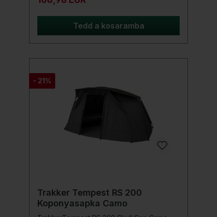
érdekében.A MKII Overwrap-pel egy
frissített terpeszblokkot kapsz, ami
kompatibilis az eredeti Quick Up Bivvy-vel.
Tedd a kosaramba
Ennek köszönhetően a MKII Overwrap-t
mind az régebbi, mind az új Quick-Up
modellekkel lehet használni.Termék
részletei: 1,2 m előtető a további helyért és
védelemért Gyors rögzítés a Quick-Up
Bivvy-hez Négyzet alakú alaprajz az
- 21%
optimális belső térért Hátsó ajtó cipzárral,
illeszkedik a Quick-Up Bivvy-hez
Egyszerűen telepíthető tartó, beleértve a
frissítést a Quick-Up MK1-hez való
rögzítéshez 4 tépőzár a botokhoz Zsebek a
lehorgonyzó kötelek tárolásához Szállítás
táska A mellékelt tartónak köszönhetően
illeszkedik az eredeti MKI Quick-Up Shelter-
hez is Méretek: 3,7 m mélység x 2,5 m
szélesség x 1,7 m magasság
Trakker Tempest RS 200
Koponyasapka Camo