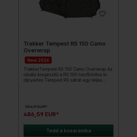
Trakker Tempest RS 150 Camo
Overwrap
New 2026
TrakkerTempest RS 150 Camo Overwrap Az
ideális kiegészítő a RS 150-hez!Bővítse ki
díjnyertes Tempest RS sátrát egy teljes
átöltözővel. Különleges „Thermal” változatú
Aquatexx anyagból készült a javított
hőmegőrzés érdekében, ez egy
nélkülözhetetlen kiegészítő őszi és téli
584,19 EUR*
kampányaihoz.Egyszer a Tempest-en
szerelve, egy kettős falú héjat képez, ami
486,59 EUR*
jelentősen hozzájárul egy állandó, kellemes
belső hőmérséklet megtartásához. A javított
szigetelésen túl, a téli bőr jelentősen
Tedd a kosaramba
csökkenti a kondenzációt a sátor