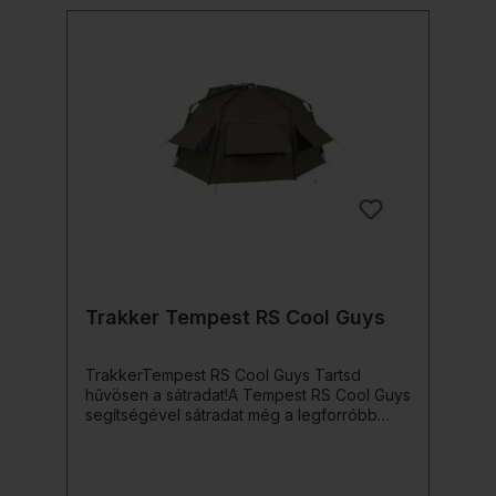
részletei: Részünk a moduláris „Solar
System” koncepciónkból, ami azt jelenti,
hogy az UNI Spider ki lesz bővítve a
horgászidőddel Az önmagától bezáródó
Snap-Loc mágneses rendszer (egy újabb
újítás a Solar iparágban) biztosítja, hogy a
háló MINDIG bezáródik, megakadályozva az
ízeltlábúak bejutását Kompatibilis az SP UNI
Spider és South Westerly Pro Uni Spider
bivvykkel.
Trakker Tempest RS Cool Guys
TrakkerTempest RS Cool Guys Tartsd
hűvösen a sátradat!A Tempest RS Cool Guys
segítségével sátradat még a legforróbb
nyári napokon is kellemesen hűvösen
tarthatod. Ez a készlet gyorsan és könnyen
felszerelhető rögzítőkötelekből áll, amelyek
kifejezetten a sátrad szellőzőnyílásaihoz