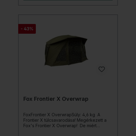
alkatrész egyenként is megvásárolható)
div> A szállítás csak Winterskint tartalmaz!
- 43%
Fox Frontier X Overwrap
FoxFrontier X OverwrapSúly: 4,6 kg A
Frontier X túlcsavarodása! Megérkezett a
Fox's Frontier X Overwrap! De miért
érdemes becsomagolni?A borítás egy