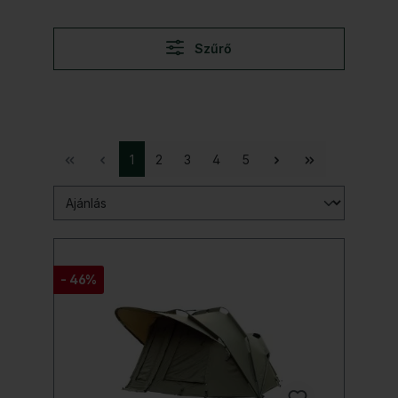
Szűrő
1
2
3
4
5
- 46%