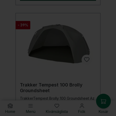
x 35 x 49 cm A rekeszek méretei: 50 x 35 x
25/35 cm Széles sárlábak az extra stabilitás
érdekében gumírozott neoprén fogantyúk
Tekerhető ablakok rugalmas
zsinórvédelemmel Kiváló minőségű
- 39%
Anaconda cipzárak Összecsukható
mechanizmus a kisebb szállítási méretekhez
Anyaga: 600D nylon Súly: 6,3 kg
Trakker Tempest 100 Brolly
Groundsheet
TrakkerTempest Brolly 100 Groundsheet Az
extra erős alap a Tempest Brolly-hoz!A
Tempest Brolly 100 Groundsheet
Home
Menü
Kívánságlista
Fiók
Kosár
kifejezetten a Tempest Brolly 100 és 100T