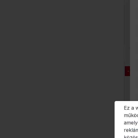
- 32
Ez a 
működ
amely
reklá
közös