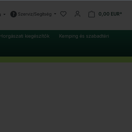
0,00 EUR*
u
Szerviz/Segítség
Horgászati kiegészítők
Kemping és szabadtéri