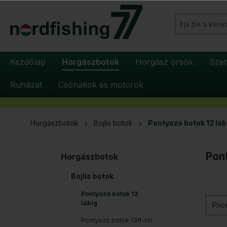
reséshez
Ugrás a fő navigációhoz
Kezdőlap
Horgászbotok
Horgász orsók
Szet
Ruházat
Csónakok és motorok
Horgászbotok
Bojlis botok
Pontyozó botok 12 láb
Pont
Horgászbotok
Bojlis botok
Pontyozó botok 12
lábig
Pri
Pontyozó botok 13ft-tól