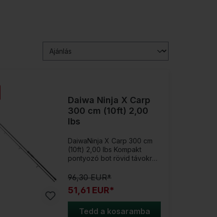
Daiwa Ninja X Carp
300 cm (10ft) 2,00
lbs
DaiwaNinja X Carp 300 cm
(10ft) 2,00 lbs Kompakt
pontyozó bot rövid távokra
és sokoldalú
használatra!Ezzel a Stalker-
96,30 EUR*
pontyozó bottal ideálisan fel
51,61 EUR*
vagy készülve rövid
távolságokon történő
horgászatra vagy csónakból
Tedd a kosaramba