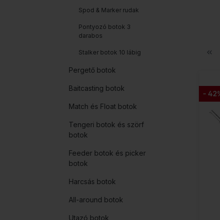
Spod & Marker rudak
Pontyozó botok 3
darabos
Stalker botok 10 lábig
Pergető botok
Baitcasting botok
- 42
Match és Float botok
Tengeri botok és szörf
botok
Feeder botok és picker
botok
Harcsás botok
All-around botok
Utazó botok