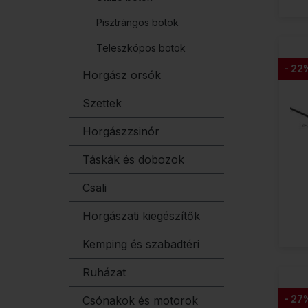
Pisztrángos botok
Teleszkópos botok
- 22
Horgász orsók
Szettek
Horgászzsinór
Táskák és dobozok
Csali
Horgászati kiegészítők
Kemping és szabadtéri
Ruházat
- 27
Csónakok és motorok