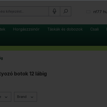
nf77 h
tek
Horgászzsinór
Táskák és dobozok
Csali
ig
yozó botok 12 lábig
ce
Brand