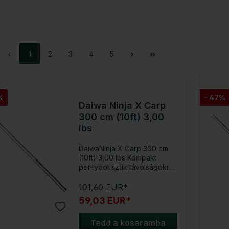
1
2
3
4
5
%
- 47%
Daiwa Ninja X Carp
300 cm (10ft) 3,00
lbs
DaiwaNinja X Carp 300 cm
(10ft) 3,00 lbs Kompakt
pontybot szűk távolságokra
és sokoldalú
használatra!Ezzel a Stalker-
101,60 EUR*
pontybothoz ideálisan fel
59,03 EUR*
vagy készülve a rövid
távolságokon való lesre
vagy a csónakból történő
Tedd a kosaramba