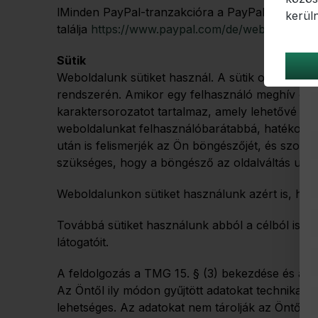
lMinden PayPal-tranzakcióra a PayPal adatvédel
kerüln
találja
https://www.paypal.com/de/webapps/mpp
Sütik
Weboldalunk sütiket használ. A sütik olyan kis 
rendszerén. Amikor egy felhasználó meghív egy 
karaktersorozatot tartalmaz, amely lehetővé tes
weboldalunkat felhasználóbarátabbá, hatékonyab
után is felismerjék az Ön böngészőjét, és szolg
szükséges, hogy a böngésző az oldalváltás után 
Weboldalunkon sütiket használunk azért is, hog
Továbbá sütiket használunk abból a célból is, 
látogatóit.
A feldolgozás a TMG 15. § (3) bekezdése és a DS
Az Öntől ily módon gyűjtött adatokat technikai
lehetséges. Az adatokat nem tárolják az Öntől 