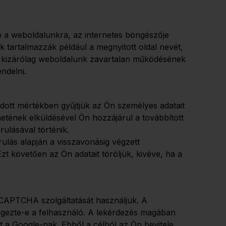
 a weboldalunkra, az internetes böngészője
k tartalmazzák például a megnyitott oldal nevét,
kat kizárólag weboldalunk zavartalan működésének
ndelni.
adott mértékben gyűjtjük az Ön személyes adatait
netének elküldésével Ön hozzájárul a továbbított
ulásával történik.
rulás alapján a visszavonásig végzett
t követően az Ön adatait töröljük, kivéve, ha a
CAPTCHA szolgáltatását használjuk. A
végezte-e a felhasználó. A lekérdezés magában
t a Google-nak. Ebből a célból az Ön bevitele