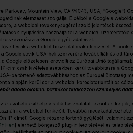
re Parkway, Mountain View, CA 94043, USA; "Google") Goo
átogatóinak elemzését szolgálja. E célból a Google a webol
sére, a weboldal tevékenységéről szóló jelentések összeál
áltatások nyújtására használja fel a weboldal üzemeltetője
ül összevonásra a Google egyéb adataival.
tővé teszik a weboldal használatának elemzését. A cookie-k 
a Google egyik USA-beli szerverére továbbítják és ott tár
ét a Google előzetesen lerövidíti az Európai Unió tagállam
IP-cím csak kivételes esetekben kerül továbbításra a Googl
USA-ba történő adattovábbításhoz az Európai Bizottság meg
ntja alapján kerül sor a weboldal keresletorientált és célzo
éből adódó okokból bármikor tiltakozzon személyes adatai
sztásával elutasíthatja a sütik használatát, azonban kérjü
asználni a weboldal funkcióit. Továbbá megakadályozhatja a
n IP-címét) Google részére történő gyűjtését, valamint eze
t?hl=en
] elérhető böngésző plug-in letöltésével és telepí
közön, beállíthatja az opt-out cookie-t. Az opt-out cookie-