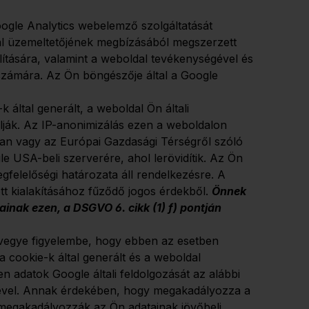
gle Analytics webelemző szolgáltatását
dal üzemeltetőjének megbízásából megszerzett
lítására, valamint a weboldal tevékenységével és
 számára. Az Ön böngészője által a Google
által generált, a weboldal Ön általi
olják. Az IP-anonimizálás ezen a weboldalon
aiban vagy az Európai Gazdasági Térségről szóló
e USA-beli szerverére, ahol lerövidítik. Az Ön
felelőségi határozata áll rendelkezésre. A
tt kialakításához fűződő jogos érdekből.
Önnek
nak ezen, a DSGVO 6. cikk (1) f) pontján
k, vegye figyelembe, hogy ebben az esetben
 cookie-k által generált és a weboldal
n adatok Google általi feldolgozását az alábbi
tésével. Annak érdekében, hogy megakadályozza a
k megakadályozzák az Ön adatainak jövőbeli