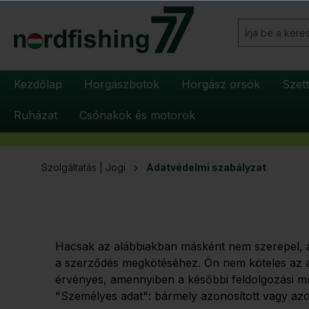
reséshez
Ugrás a fő navigációhoz
Kezdőlap
Horgászbotok
Horgász orsók
Szet
Ruházat
Csónakok és motorok
Szolgáltatás | Jogi
Adatvédelmi szabályzat
Hacsak az alábbiakban másként nem szerepel, a
a szerződés megkötéséhez. Ön nem köteles az a
érvényes, amennyiben a későbbi feldolgozási mű
"Személyes adat": bármely azonosított vagy az