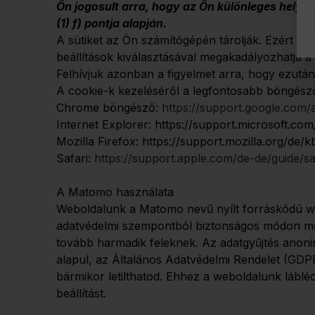
Ön jogosult arra, hogy az Ön különleges helyz
(1) f) pontja alapján.
A sütiket az Ön számítógépén tárolják. Ezért a s
beállítások kiválasztásával megakadályozhatja a 
Felhívjuk azonban a figyelmet arra, hogy ezután
A cookie-k kezeléséről a legfontosabb böngészők
Chrome böngésző:
https://support.google.com
Internet Explorer:
https://support.microsoft.co
Mozilla Firefox:
https://support.mozilla.org/de
Safari:
https://support.apple.com/de-de/guide/s
A Matomo használata
Weboldalunk a Matomo nevű nyílt forráskódú weba
adatvédelmi szempontból biztonságos módon műkö
tovább harmadik feleknek. Az adatgyűjtés anoni
alapul, az Általános Adatvédelmi Rendelet (GDPR)
bármikor letilthatod. Ehhez a weboldalunk lábléc
beállítást.