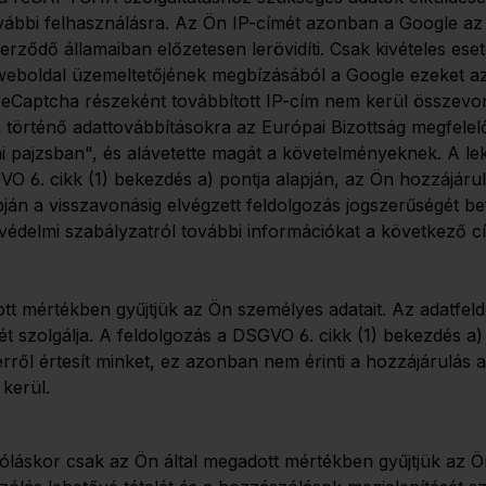
további felhasználásra. Az Ön IP-címét azonban a Google a
ződő államaiban előzetesen lerövidíti. Csak kivételes esete
A weboldal üzemeltetőjének megbízásából a Google ezeket az
 a reCaptcha részeként továbbított IP-cím nem kerül összev
történő adattovábbításokra az Európai Bizottság megfelelő
mi pajzsban", és alávetette magát a követelményeknek. A 
O 6. cikk (1) bekezdés a) pontja alapján, az Ön hozzájárul
pján a visszavonásig elvégzett feldolgozás jogszerűségét be
delmi szabályzatról további információkat a következő cí
t mértékben gyűjtjük az Ön személyes adatait. Az adatfeld
 szolgálja. A feldolgozás a DSGVO 6. cikk (1) bekezdés a) 
rről értesít minket, ez azonban nem érinti a hozzájárulás a
 kerül.
áskor csak az Ön által megadott mértékben gyűjtjük az Ön 