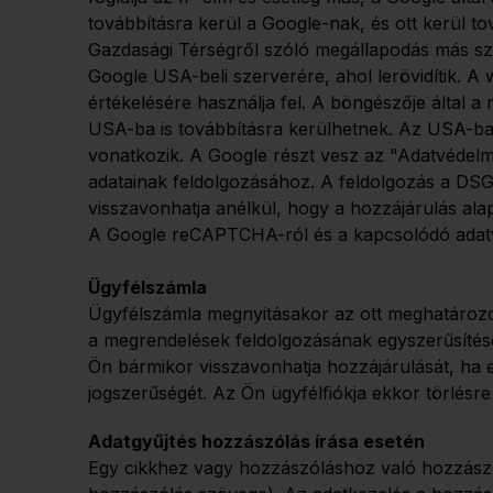
továbbításra kerül a Google-nak, és ott kerül 
Gazdasági Térségről szóló megállapodás más szer
Google USA-beli szerverére, ahol lerövidítik. 
értékelésére használja fel. A böngészője által
USA-ba is továbbításra kerülhetnek. Az USA-ba 
vonatkozik. A Google részt vesz az "Adatvédel
adatainak feldolgozásához. A feldolgozás a DSGV
visszavonhatja anélkül, hogy a hozzájárulás ala
A Google reCAPTCHA-ról és a kapcsolódó adatvé
Ügyfélszámla
Ügyfélszámla megnyitásakor az ott meghatározot
a megrendelések feldolgozásának egyszerűsítését
Ön bármikor visszavonhatja hozzájárulását, ha e
jogszerűségét. Az Ön ügyfélfiókja ekkor törlésre
Adatgyűjtés hozzászólás írása esetén
Egy cikkhez vagy hozzászóláshoz való hozzászól