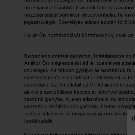
hozzászólás szövege). Az adatkezelés a hozzászó
hozzájárul a továbbított adatok feldolgozásához
hozzájárulását bármikor visszavonhatja, ha erről
jogszerűségét. Személyes adatait ezután töröljük
Ha az Ön hozzászólását közzétesszük, csak az 
Személyes adatok gyűjtése, feldolgozása és 
Amikor Ön megrendelést ad le, személyes adatai
szükséges mértékben gyűjtjük és használjuk fel
szerződéskötés elmaradását eredményezi. A feldo
szükséges. Az Ön adatait az Ön kifejezett hozzáj
akikre a szerződéses kapcsolat lebonyolításáho
veszünk igénybe. A jelen adatvédelmi nyilatkoz
címzettek: Szállítási szolgáltatók, fizetési szolg
valós értékelések és dropshipping kereskedők. M
Ü
korlátozódik.