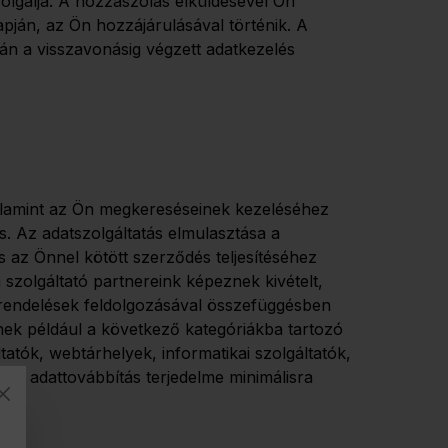
olgálja. A hozzászólás elküldésével Ön
apján, az Ön hozzájárulásával történik. A
ján a visszavonásig végzett adatkezelés
valamint az Ön megkereséseinek kezeléséhez
 Az adatszolgáltatás elmulasztása a
 az Önnel kötött szerződés teljesítéséhez
 szolgáltató partnereink képeznek kivételt,
egrendelések feldolgozásával összefüggésben
nek például a következő kategóriákba tartozó
áltatók, webtárhelyek, informatikai szolgáltatók,
 Az adattovábbítás terjedelme minimálisra