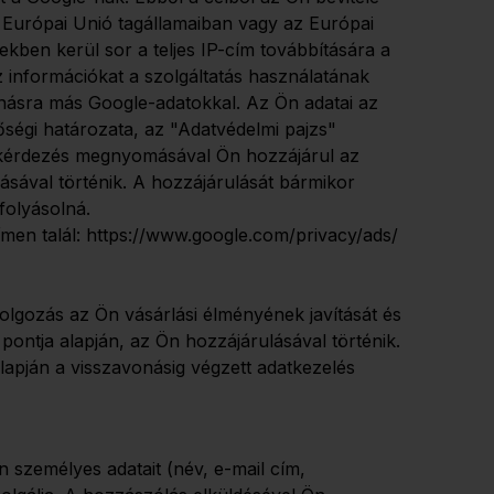
z Európai Unió tagállamaiban vagy az Európai
kben kerül sor a teljes IP-cím továbbítására a
 információkat a szolgáltatás használatának
onásra más Google-adatokkal. Az Ön adatai az
ségi határozata, az "Adatvédelmi pajzs"
lekérdezés megnyomásával Ön hozzájárul az
ásával történik. A hozzájárulását bármikor
folyásolná.
men talál:
https://www.google.com/privacy/ads/
olgozás az Ön vásárlási élményének javítását és
pontja alapján, az Ön hozzájárulásával történik.
lapján a visszavonásig végzett adatkezelés
személyes adatait (név, e-mail cím,