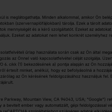
l is meglátogathatja. Minden alkalommal, amikor Ön belép
tokban (szervernaplófájlokban) tárolja. Ezek a tárolt adato
datok mennyiségét és a kérő szolgáltatót. Ezeket az adato
ználjuk. Ezeket az adatokat nem lehet konkrét személyhez re
csolatfelvételi űrlap használata során csak az Ön által meg
gozás az Önnel való kapcsolatfelvétel célját szolgálja. Üze
6. cikk (1) bekezdésének a) pontja alapján az Ön hozzájár
ől értesít minket, anélkül, hogy ez befolyásolná a hozzájá
izárólag az Ön kérésének feldolgozásához használjuk fel. Ez
járult.
re Parkway, Mountain View, CA 94043, USA; "Google") re
 a bevitelt ember vagy automatizált, gépi feldolgozással 
al a reCAPTCHA szolgáltatáshoz szükséges adatok elküldésé