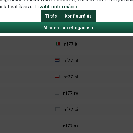
mi irányelvei vonatkoznak. Ezt a következő címen
ek beállításra.
További információ
nf77 hr
/ua/privacy-prev?locale.x=en_DE
Tiltás
Konfigurálás
Minden süti elfogadása
nf77 hu
szöveges fájlok, amelyeket az internetböngésző vagy az in
webhelyet, egy cookie tárolódhat a felhasználó operációs r
nf77 it
zi a böngésző egyedi azonosítását a weboldal újbóli meghí
bá és biztonságosabbá tegyük. Továbbá a cookie-k lehetőv
áltatásokat kínáljanak Önnek. Weboldalunk egyes funkciói n
nf77 nl
is felismerhető legyen.
nf77 pl
y elemezni tudjuk a weboldalunk látogatóinak böngészési s
nf77 ro
hogy később más weboldalakon célzott, érdeklődéshez kötött
nf77 si
GVO 6. cikk (1) bekezdésének f) pontja alapján történik a 
 óvintézkedésekkel álnevesítjük. Az adatoknak az Ön szem
nf77 sk
származó egyéb személyes adatokkal együtt.