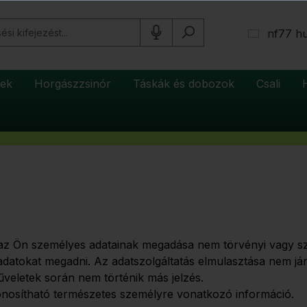
nf77 h
tek
Horgászzsinór
Táskák és dobozok
Csali
z Ön személyes adatainak megadása nem törvényi vagy sze
datokat megadni. Az adatszolgáltatás elmulasztása nem j
veletek során nem történik más jelzés.
onosítható természetes személyre vonatkozó információ.