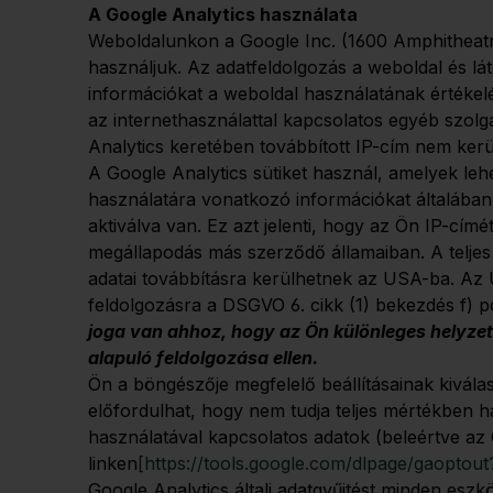
A Google Analytics használata
Weboldalunkon a Google Inc. (1600 Amphitheat
használjuk. Az adatfeldolgozás a weboldal és l
információkat a weboldal használatának értékelé
az internethasználattal kapcsolatos egyéb szolg
Analytics keretében továbbított IP-cím nem ker
A Google Analytics sütiket használ, amelyek lehe
használatára vonatkozó információkat általában 
aktiválva van. Ez azt jelenti, hogy az Ön IP-cím
megállapodás más szerződő államaiban. A teljes 
adatai továbbításra kerülhetnek az USA-ba. Az 
feldolgozásra a DSGVO 6. cikk (1) bekezdés f) po
joga van ahhoz, hogy az Ön különleges helyzet
alapuló feldolgozása ellen.
Ön a böngészője megfelelő beállításainak kivála
előfordulhat, hogy nem tudja teljes mértékben h
használatával kapcsolatos adatok (beleértve az Ö
linken
[https://tools.google.com/dlpage/gaoptou
Google Analytics általi adatgyűjtést minden esz