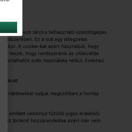
ternetböngésző tárol a felhasználó számítógépes
endszerében. Ez a süti egy jellegzetes
vásakor. A cookie-kat azért használjuk, hogy
é teszik, hogy rendszereink az oldalváltás
em kínálhatók sütik használata nélkül. Ezekhez
zokásait.
 hirdetésekkel tudjuk megszólítani a honlap
fent említett célokhoz fűződő jogos érdekből.
élyéhez történő hozzárendelése ezért már nem