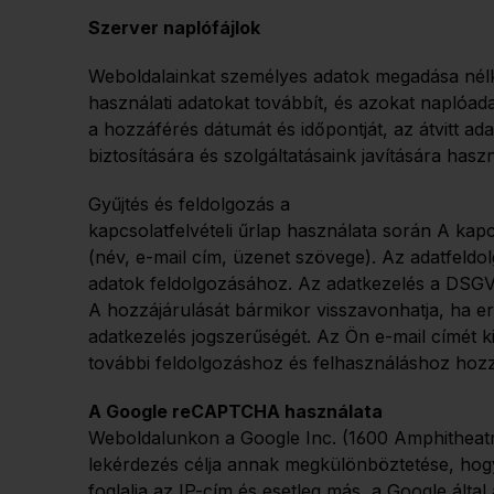
Szerver naplófájlok
Weboldalainkat személyes adatok megadása nélkü
használati adatokat továbbít, és azokat naplóada
a hozzáférés dátumát és időpontját, az átvitt a
biztosítására és szolgáltatásaink javítására has
Gyűjtés és feldolgozás a
kapcsolatfelvételi űrlap használata során A kap
(név, e-mail cím, üzenet szövege). Az adatfeldol
adatok feldolgozásához. Az adatkezelés a DSGVO 
A hozzájárulását bármikor visszavonhatja, ha err
adatkezelés jogszerűségét. Az Ön e-mail címét k
további feldolgozáshoz és felhasználáshoz hozzá
A Google reCAPTCHA használata
Weboldalunkon a Google Inc. (1600 Amphitheat
lekérdezés célja annak megkülönböztetése, hogy
foglalja az IP-cím és esetleg más, a Google ált