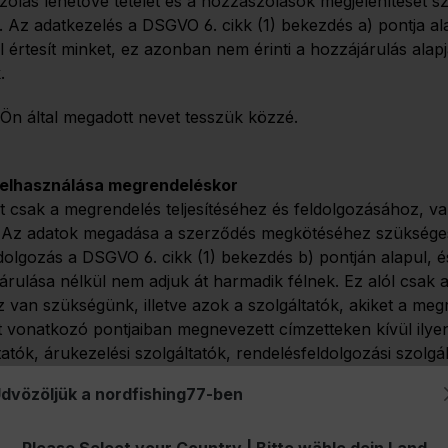
lás lehetővé tételét és a hozzászólások megjelenítését sz
. Az adatkezelés a DSGVO 6. cikk (1) bekezdés a) pontja al
 értesít minket, ez azonban nem érinti a hozzájárulás alap
.
Ön által megadott nevet tesszük közzé.
felhasználása megrendeléskor
t csak a megrendelés teljesítéséhez és feldolgozásához, 
. Az adatok megadása a szerződés megkötéséhez szükséges.
lgozás a DSGVO 6. cikk (1) bekezdés b) pontján alapul, és
árulása nélkül nem adjuk át harmadik félnek. Ez alól csak a
z van szükségünk, illetve azok a szolgáltatók, akiket a m
at vonatkozó pontjaiban megnevezett címzetteken kívül ilye
áltatók, árukezelési szolgáltatók, rendelésfeldolgozási szolg
inden esetben szigorúan betartjuk a jogi követelményeket.
dvözöljük a nordfishing77-ben