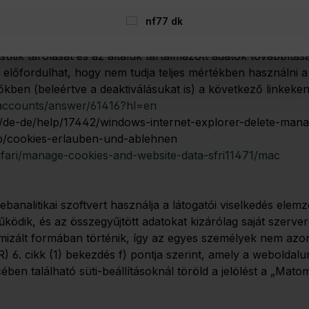
etéből adódó okokból bármikor tiltakozzon személyes ada
nf77 dk
ütik használata felett teljes mértékben Ön rendelkezik. Az 
sütik tárolását és az általuk tartalmazott adatok továbbítás
 előfordulhat, hogy nem tudja teljes mértékben használni a
ben (beleértve a deaktiválásukat is) a következő linkeken
/accounts/answer/61416?hl=en
m/de-de/help/17442/windows-internet-explorer-delete-man
/kb/cookies-erlauben-und-ablehnen
afari/manage-cookies-and-website-data-sfri11471/mac
nalitikai szoftvert használja a látogatói viselkedés elem
dik, és az összegyűjtött adatokat kizárólag saját szerver
mizált formában történik, így az egyes személyek nem azo
 6. cikk (1) bekezdés f) pontja szerint, amely a weboldalu
ében található süti-beállításoknál töröld a jelölést a „Mat