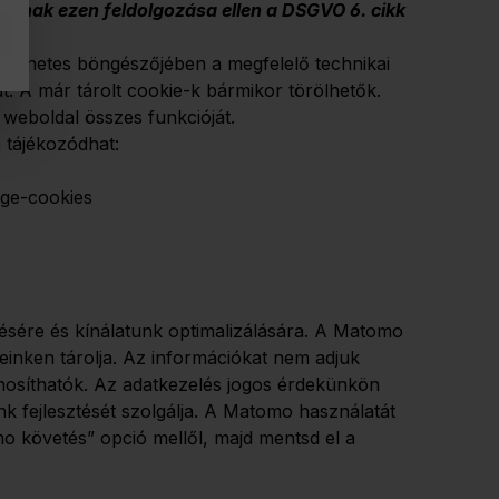
tainak ezen feldolgozása ellen a DSGVO 6. cikk
internetes böngészőjében a megfelelő technikai
át. A már tárolt cookie-k bármikor törölhetők.
 weboldal összes funkcióját.
 tájékozódhat:
age-cookies
zésére és kínálatunk optimalizálására. A Matomo
einken tárolja. Az információkat nem adjuk
nosíthatók. Az adatkezelés jogos érdekünkön
nk fejlesztését szolgálja. A Matomo használatát
omo követés” opció mellől, majd mentsd el a