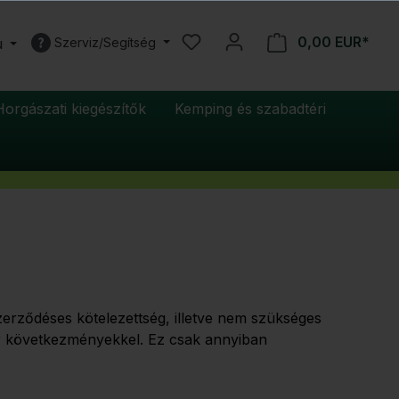
0,00 EUR*
u
Szerviz/Segítség
Horgászati kiegészítők
Kemping és szabadtéri
rződéses kötelezettség, illetve nem szükséges
ár következményekkel. Ez csak annyiban