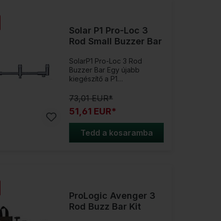
szállítása érdekében a
rúdtámasz felső része
egyszerűen eltávolítható
Solar P1 Pro-Loc 3
. Termék részletei:2 részből
állMéret: kicsiSzín:
Rod Small Buzzer Bar
Fegyverfémerős
mágnesfelső része könnyen
SolarP1 Pro-Loc 3 Rod
eltávolítható
Buzzer Bar Egy újabb
kiegészítő a P1
rozsdamentes acél
sorozatunkhoz: az új P1
73,01 EUR*
Captive Adjustable Buzzer
51,61 EUR*
Bars!Ahogy a P1 sorozat
összes többi terméke, úgy
az új Buzzer Bars is
Tedd a kosaramba
Angliában készül. Az
elcsúszást megakadályozó
lapított betéttel. Kompatibilis
minden szokásos
kapásjelzővel, banksticks-
szel és hátsó
támasszal.Termék részletek:
ProLogic Avenger 3
Méret: Kis Angliában
Rod Buzz Bar Kit
tervezve, fejlesztve és
gyártva Rozsdamentes acél