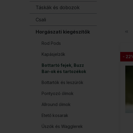
Táskák és dobozok
Csali
Horgászati kiegészítők
Rod Pods
Kapásjelzők
- 22
Bottartó fejek, Buzz
Bar-ok és tartozékok
Bottartók és leszúrók
Pontyozó ólmok
Allround ólmok
Etető kosarak
Úszók és Wagglerek