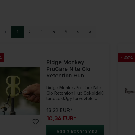
1
2
3
4
5
%
- 28%
Ridge Monkey
ProCare Nite Glo
Retention Hub
Ridge MonkeyProCare Nite
Glo Retention Hub Sokoldalú
tartozék!Úgy tervezték,
hogy könnyedén
becsavarható legyen egy
13,22 EUR*
sztenderd 3/8-BSF
10,34 EUR*
bankstickbe vagy
viharoszlopba, a ProCare
Nite Glo Retention Hub egy
Tedd a kosaramba