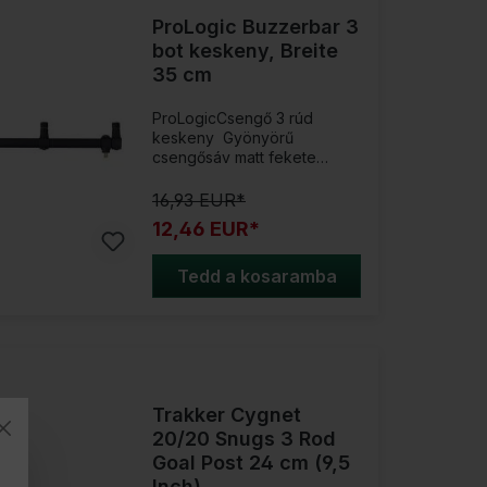
alumíniumból készült
Rozsdamentes acél karok
ProLogic Buzzerbar 3
zsugorcsővel bevont
bot keskeny, Breite
Szélességben állítható,
35 cm
illeszkedik a legtöbb
hagyományos botmodellel
ProLogicCsengő 3 rúd
Egyszerű állítási
keskeny Gyönyörű
mechanizmus a mellékelt
csengősáv matt fekete
eszköz segítségével 2
színben. Bár könnyű
méretben kapható: Standard
alumíniumból készült, stabil.
16,93 EUR*
és Mini Tartalom: 1 darab
A nagyobb kényelem
12,46 EUR*
érdekében vízmértékkel és
három menettel is
rendelkezik a
Tedd a kosaramba
kapásjelzőkhöz és
rúdtámaszokhoz. Termék
részletei:Anyag:
AlumíniumTartalom: 1 db
Trakker Cygnet
20/20 Snugs 3 Rod
Goal Post 24 cm (9,5
Inch)