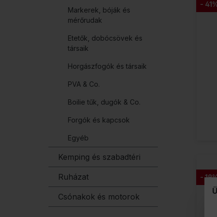
- 41
Markerek, bóják és
mérőrudak
Etetők, dobócsövek és
társaik
Horgászfogók és társaik
PVA & Co.
Boilie tűk, dugók & Co.
Forgók és kapcsok
Egyéb
Kemping és szabadtéri
Ruházat
- 19
Ü
Csónakok és motorok