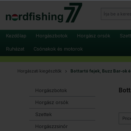
reséshez
Ugrás a fő navigációhoz
Kezdőlap
Horgászbotok
Horgász orsók
Szet
Ruházat
Csónakok és motorok
Horgászati kiegészítők
Bottartó fejek, Buzz Bar-ok 
Bott
Horgászbotok
Horgász orsók
Szettek
Pri
Horgászzsinór