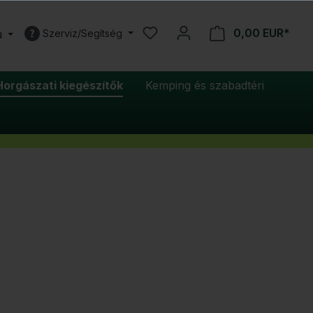
0,00 EUR*
u
Szerviz/Segítség
Horgászati kiegészítők
Kemping és szabadtéri