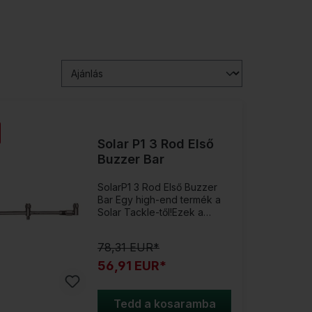
Solar P1 3 Rod Első
Buzzer Bar
SolarP1 3 Rod Első Buzzer
Bar Egy high-end termék a
Solar Tackle-től!Ezek a
Buzzer Bar-ok egyedülálló
állítási mechanizmussal
78,31 EUR*
rendelkeznek, amely
csavarok nélkül működik, és
56,91 EUR*
az eredeti Pozi-Lock™
rendszerrel működik.Az új 5
Spoke, Diamond Grip
Tedd a kosaramba