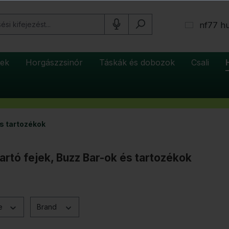
nf77 h
tek
Horgászzsinór
Táskák és dobozok
Csali
és tartozékok
artó fejek, Buzz Bar-ok és tartozékok
ce
Brand