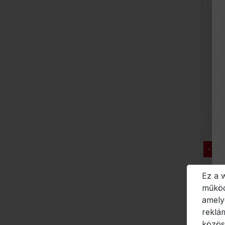
- 77
Ez a 
működ
amely
reklá
közös