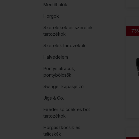
Merítőhálók
Horgok
Szerelékek és szerelék
- 73
tartozékok
Szerelék tartozékok
Halvédelem
Pontymatracok,
pontybölcsők
Swinger kapásjelző
Jigs & Co.
Feeder spiccek és bot
tartozékok
Horgászkocsik és
talicskák