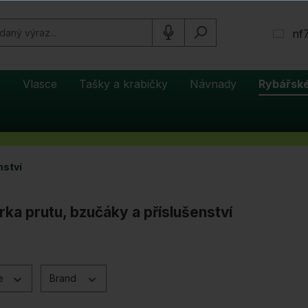
nf
y
Vlasce
Tašky a krabičky
Návnady
Rybářské
nství
ka prutu, bzučáky a příslušenství
ce
Brand