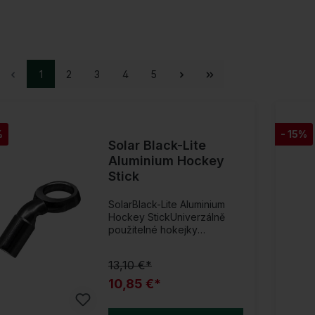
1
2
3
4
5
%
- 15%
Solar Black-Lite
Aluminium Hockey
Stick
SolarBlack-Lite Aluminium
Hockey StickUniverzálně
použitelné hokejky
kompatibilní se všemi Solar
Tackle ketami, šňůrami a
13,10 €*
mnoha dalšími značkami s
2BS závitem. Dva modely k
10,85 €*
dispozici; nerezová ocel a
nová řada Black-Lite.