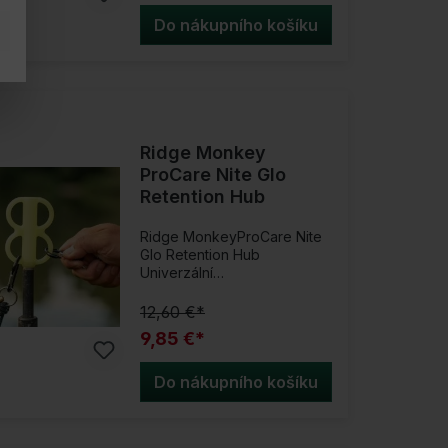
Do nákupního košíku
Ridge Monkey
ProCare Nite Glo
Retention Hub
Ridge MonkeyProCare Nite
Glo Retention Hub
Univerzální
příslušenství!Navrženo pro
snadné zašroubování do
12,60 €*
standardní 3/8-BSF
9,85 €*
bankstick nebo bouřkového
sloupku, ProCare Nite Glo
Retention Hub disponuje
Do nákupního košíku
formovanou víceúčelovou
nábojí, která nabízí centrální
bod pro zavěšení několika