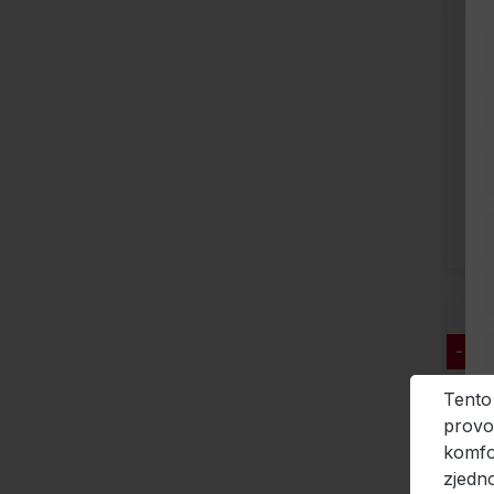
- 31
Tento
provo
komfo
zjedno