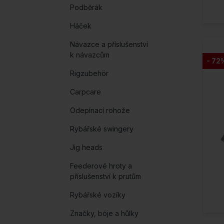
Podběrák
Háček
Návazce a příslušenství
k návazcům
- 72
Rigzubehör
Carpcare
Odepínací rohože
Rybářské swingery
Jig heads
Feederové hroty a
příslušenství k prutům
Rybářské vozíky
Značky, bóje a hůlky