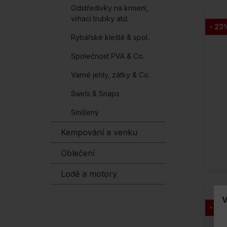
Odstředivky na krmení,
vrhací trubky atd.
- 23
Rybářské kleště & spol.
Společnost PVA & Co.
Varné jehly, zátky & Co.
Swirls & Snaps
Smíšený
Kempování a venku
Oblečení
Lodě a motory
V
- 28