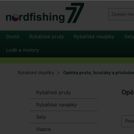
hledávání
Přeskočit na hlavní navigaci
Domů
Rybářské pruty
Rybářské navijáky
Set
Lodě a motory
Rybářské doplňky
Opěrka prutu, bzučáky a přísluše
Opěr
Rybářské pruty
Rybářské navijáky
Sety
Pri
Vlasce