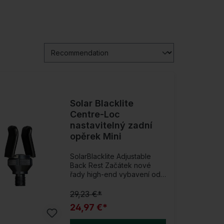
Solar Blacklite
Centre-Loc
nastavitelný zadní
opěrek Mini
SolarBlacklite Adjustable
Back Rest Začátek nové
řady high-end vybavení od
Solar!Nová série Black-Lite
je vyrobena z vysoce
29,23 €*
pevného hliníku, černě
24,97 €*
anodizovaná a doplněná o
nádech nerezové oceli.