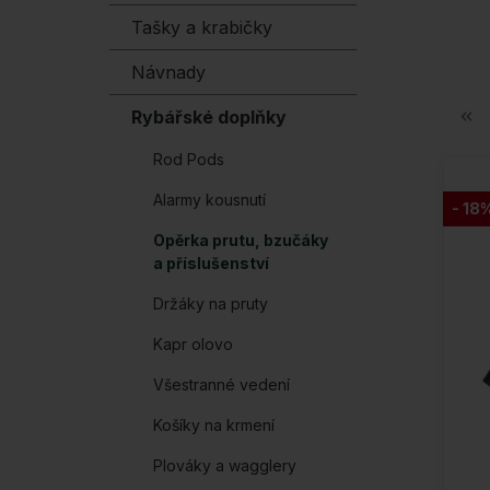
Tašky a krabičky
Návnady
Rybářské doplňky
Rod Pods
Alarmy kousnutí
- 18
Opěrka prutu, bzučáky
a příslušenství
Držáky na pruty
Kapr olovo
Všestranné vedení
Košíky na krmení
Plováky a wagglery