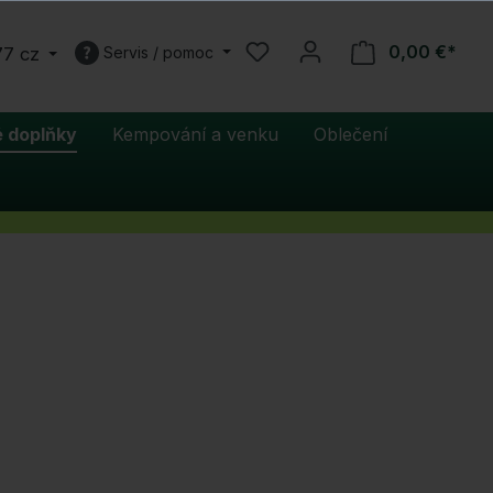
0,00 €*
77 cz
Servis / pomoc
 doplňky
Kempování a venku
Oblečení