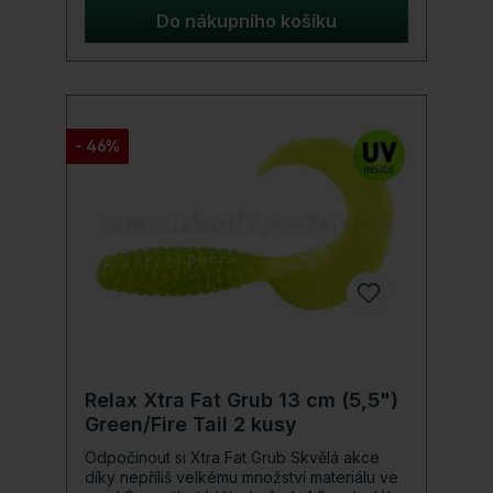
lov a určit, kam se bude vaše návnada
Do nákupního košíku
pohybovat. Ideální využití je trolling, na moři
v rybářské lodi. Rychlost lodi vám umožní
rychle zrychlit tento wobler až na 13 uzlů.
Tento příval rychlosti oslovuje i velké
sprintery mezi mořskými predátory! Detaily
produktu: Barva: Firetiger (FT) Háček: 2 x
- 46%
4X trojháček Perma Steel od VMC
hloubková potápěčská lopata trojité
zesílené výbušniny
Relax Xtra Fat Grub 13 cm (5,5")
Green/Fire Tail 2 kusy
Odpočinout si Xtra Fat Grub Skvělá akce
díky nepříliš velkému množství materiálu ve