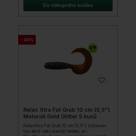
kovanými VMC® 7286R TechSet®,
Do nákupního košíku
kombinací svářených kroužků a
ultrapevných rozdělovacích kroužků, které
rybě poskytují minimální pákový efekt pro
neústupné výsledky.Detaily produktu: Barva:
Wahoo UV Délka: 22 cm Hmotnost: 385 g
- 45%
Relax Xtra Fat Grub 13 cm (5,5")
Motoroil Gold Glitter 5 kusů
RelaxXtra Fat Grub 13 cm (5,5") Vybaven
top akcí! Jako každý twister, je i