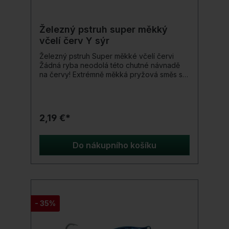
Železný pstruh super měkký
včelí červ Y sýr
Železný pstruh Super měkké včelí červi
Žádná ryba neodolá této chutné návnadě
na červy! Extrémně měkká pryžová směs s
příchutí ve tvaru včelího červa zajistí, že
pstruh vezme nástrahu nevinně, podrží ji a
znovu ji rychle nevyplivne. To efektivně
prodlužuje dobu po záběru pro nasazení
2,19 €*
háčku. Detaily produktu: Super měkká
pryžová směs
Do nákupního košíku
- 35%