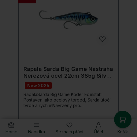
Sumec, Huchen, Moře (např. Treska,
Halibut) Rybolovné techniky: Lov Huchenů,
Táhlový rybolov
Rapala Sarda Big Game Nástraha
Nerezová ocel 22cm 385g Silver
Blue Mackerel
New 2026
RapalaSarda Big Game Köder Edelstahl
Postaven jako ocelový torpéd, Sarda útočí
tvrdě a rychle!Navržený pro
vysokorychlostní trolling na silné mořské
ryby, Sarda má vysoce zatěžovatelný,
jednodílný, laserem řezaný rámeček z
nerezové oceli a vnitřní žeberní strukturu
Home
Nabídka
Seznam přání
Účet
Košík
70,57 €*
pro nekompromisní odolnost. Díky své