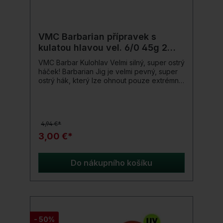
VMC Barbarian přípravek s
kulatou hlavou vel. 6/0 45g 2
kusy
VMC Barbar Kulohlav Velmi silný, super ostrý
háček! Barbarian Jig je velmi pevný, super
ostrý hák, který lze ohnout pouze extrémní
silou a ani pak se nezlomí; zvláště vhodné
pro rybolov s pleteným materiálem. Níže
můžete vidět, že máme nejen velké háky s
velkou hmotností, ale také s nízkou gramáží
4,94 €*
na stání Detaily produktu: Obsah: 2 kusy
Velikost háčku: 6/0 Hmotnost: 45g tenký krk
3,00 €*
Do nákupního košíku
- 50%