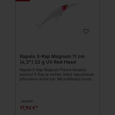
hloubková potápěčská lopata trojité
zesílené výbušniny
Rapala X-Rap Magnum 11 cm
(4,3") 22 g UV Red Head
Rapala X-Rap Magnum Přesná hloubka
ponoru! X-Rap je wobler, který napodobuje
přirozenou kořist ryb. Má průhledný povlak,
který ryby ještě více dráždí. Vnitřní
holografická dekorace a realistické 3D oči
vysílají další podněty. Tato nástraha je
vybavena i potápěčskou lopatkou. V detailu
27,21 €*
to znamená, že wobler dosáhne a udrží
přesně předem stanovenou hloubku ponoru
17,92 €*
3 m bez potápěčské pomůcky. Tato