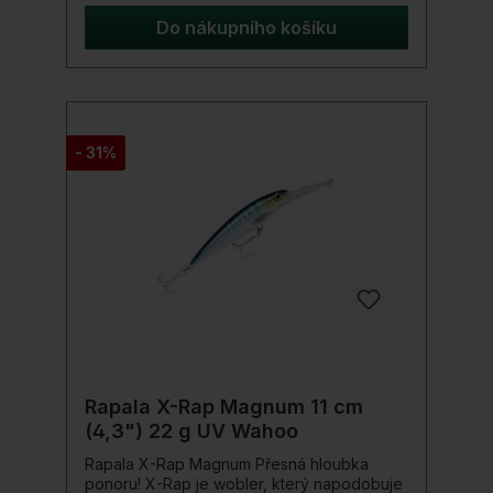
přesnost vám umožňuje přesně naplánovat
lov a určit, kam se bude vaše návnada
Do nákupního košíku
pohybovat. Ideální využití je trolling, na moři
v rybářské lodi. Rychlost lodi vám umožní
rychle zrychlit tento wobler až na 13 uzlů.
Tento příval rychlosti oslovuje i velké
sprintery mezi mořskými predátory! Detaily
produktu: Barva: Hed Head UV (RHU)
- 31%
Háček: 2 x 4X trojháček Perma Steel od
VMC hloubková potápěčská lopata trojité
zesílené výbušniny
Rapala X-Rap Magnum 11 cm
(4,3") 22 g UV Wahoo
Rapala X-Rap Magnum Přesná hloubka
ponoru! X-Rap je wobler, který napodobuje