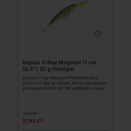
TechSet háčky s rozpěrnými a svářenými
kroužky
Rapala X-Rap Magnum 11 cm
(4,3") 22 g Firetiger
Rapala X-Rap Magnum Přesná hloubka
ponoru! X-Rap je wobler, který napodobuje
přirozenou kořist ryb. Má průhledný povlak,
který ryby ještě více dráždí. Vnitřní
holografická dekorace a realistické 3D oči
vysílají další podněty. Tato nástraha je
vybavena i potápěčskou lopatkou. V detailu
27,21 €*
to znamená, že wobler dosáhne a udrží
přesně předem stanovenou hloubku ponoru
17,92 €*
3 m bez potápěčské pomůcky. Tato
přesnost vám umožňuje přesně naplánovat