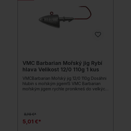
VMC Barbarian Mořský jig Rybí
hlava Velikost 12/0 110g 1 kus
VMCBarbarian Mořský jig 12/0 110g Dosáhni
hlubin s mořským jigem!S VMC Barbarian
mořským jigem rychle pronikneš do velkých
hloubek, abys cíleně dosáhl velkých dravců.
Proudnicový tvar a váha soustředěná na
přední části zajišťují, že snadno pronikneš
skrze hejna malých ryb, aniž by tě
8,98 €*
zastavily.Ideální pro tvé další mořské
dobrodružství – nenech si ujít žádnou
5,01 €*
šanci!Detaily produktu: Vhodné pro: Mořský
rybolov, Mořský rybolov Tvar: Rybí hlava