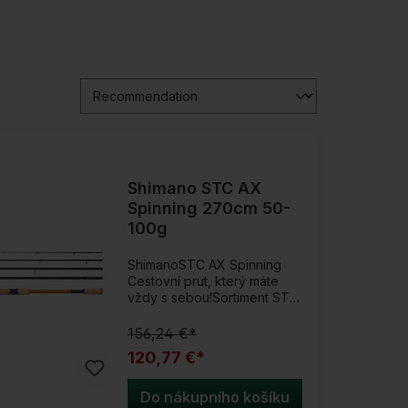
Shimano STC AX
Spinning 270cm 50-
100g
ShimanoSTC AX Spinning
Cestovní prut, který máte
vždy s sebou!Sortiment STC
Spinning zahrnuje sedm
různých prutů s Moderate-
156,24 €*
Fast Action v délkách 2,40m
120,77 €*
a 2,70m a hodnotami zátěže
od 10-30g do 50-100g. S
krátkou délkou přepravy
Do nákupního košíku