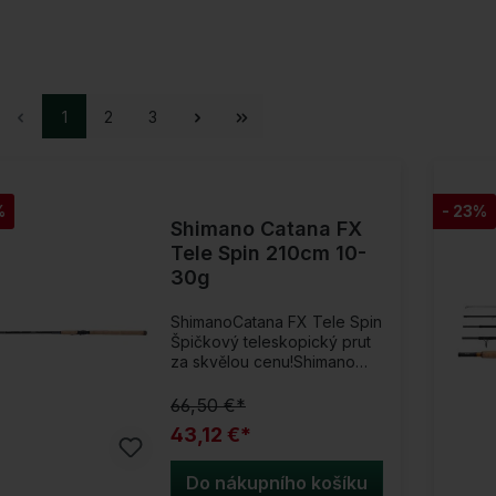
1
2
3
%
- 23%
Shimano Catana FX
Tele Spin 210cm 10-
30g
ShimanoCatana FX Tele Spin
Špičkový teleskopický prut
za skvělou cenu!Shimano
Catana FX Spinning Tele
pruty kombinují mimořádnou
66,50 €*
hodnotu a moderní design.
43,12 €*
Řada zahrnuje pruty s Fast
Action a Moderate-Fast
Action v mnoha různých
Do nákupního košíku