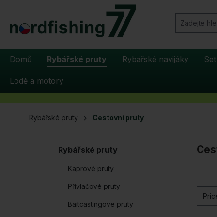
hledávání
Přeskočit na hlavní navigaci
Domů
Rybářské pruty
Rybářské navijáky
Set
Lodě a motory
Rybářské pruty
Cestovní pruty
Ces
Rybářské pruty
Kaprové pruty
Přívlačové pruty
Pri
Baitcastingové pruty