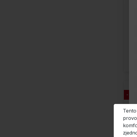
- 25
Tento
provo
komfo
zjedno