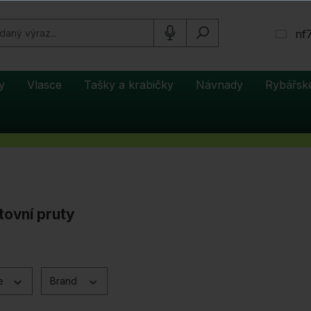
nf
y
Vlasce
Tašky a krabičky
Návnady
Rybářsk
tovní pruty
ce
Brand