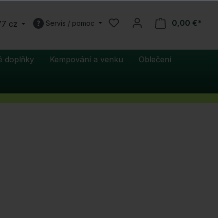
0,00 €*
77 cz
Servis / pomoc
é doplňky
Kempování a venku
Oblečení