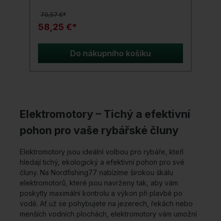
vyrobena z odolného materiálu Camolite ti
70,57 €*
nabízí optimální ochranu a zároveň je lehká
na nošení. Polstrovaný interiér zajistí, že tvůj
58,25 €*
motor zůstane bezpečně uložený, zatímco
posílené dno dodává další stabilitu.Ideální
pro přepravu k vodě nebo bezpečné
Do nákupního košíku
skladování doma. Pořiď si nyní perfektní
ochranu pro svůj přívěsný motor!Detaily
produktu: Navrženo pro skladování a
přepravu elektrických přívěsných motorů
Odolná a voděodolná 500-denierová
ošetřená polyesterová tkanina S unikátním
Elektromotory – Tichý a efektivní
Fox Camo vzorem Poskytuje prostor pro
všechny elektrické přívěsné motory od Fox
pohon pro vaše rybářské čluny
Vnitřní suchý zip pro upevnění motoru
Odolné, dvojité 10mm zipy Polstrované
rukojeti z polyesteru v maskovacích
Elektromotory jsou ideální volbou pro rybáře, kteří
barvách Rozměry: 120 cm x 47 cm Hlavní
hledají tichý, ekologický a efektivní pohon pro své
vnější materiál: 100 % polyester,
čluny. Na Nordfishing77 nabízíme širokou škálu
polstrování/výplň 100 % polyethylen,
elektromotorů, které jsou navrženy tak, aby vám
povrchová úprava 100 % polyester
poskytly maximální kontrolu a výkon při plavbě po
vodě. Ať už se pohybujete na jezerech, řekách nebo
menších vodních plochách, elektromotory vám umožní