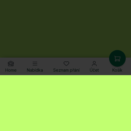
Home
Nabídka
Seznam přání
Účet
Košík