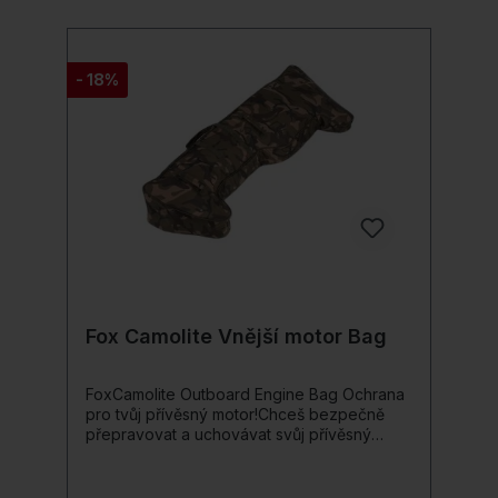
a buď vždy dokonale organizovaný!Detaily
produktu: Vyvinuto pro skladování a
transport elektrických venkovních motorů
Nabízí místo pro všechny modely motorů
- 18%
Fox Vnitřní suchý zip pro upevnění motoru
Robustní 10mm dvojité zipy zajišťují absolutní
spolehlivost Polstrované rukojeti z
polyesteru Odolná a voděodolná 300D
ošetřená polyesterová tkanina Hlavní vnější
látka 100 % polyester, polstrování/výplň 100
% polyethylen, povlak 100 % polyester
Rozměry: 120 cm x 47 cm
Fox Camolite Vnější motor Bag
FoxCamolite Outboard Engine Bag Ochrana
pro tvůj přívěsný motor!Chceš bezpečně
přepravovat a uchovávat svůj přívěsný
motor? S Fox Camolite Outboard Engine Bag
spolehlivě ochráníš svůj motor před nárazy,
škrábanci a nečistotami!Tato robustní taška