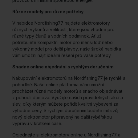
provozu s minimální spotřebou energie.
Různé modely pro různé potřeby
V nabídce Nordfishing77 najdete elektromotory
různých výkonů a velikostí, které jsou vhodné pro
různé typy člunů a vodních podmínek. Ať už
potřebujete kompaktní motor pro menší loď nebo
výkonný model pro delší plavby, naše široká nabídka
vám umožní najít ideální řešení pro vaše potřeby.
Snadné online objednání s rychlým doručením
Nakupování elektromotorů na Nordfishing77 je rychlé a
pohodlné. Naše online platforma vám umožní
procházet různé modely motorů a snadno objednávat
z pohodlí domova. Využijte našich pravidelných akcí a
slev, díky kterým můžete pořídit kvalitní vybavení za
výhodné ceny. S rychlým doručením budete mít svůj
nový elektromotor připravený na další rybářskou
výpravu v krátkém čase.
Objednejte si elektromotory online u Nordfishing77 a