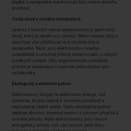
hladké a nenápadné manévrování bez rušení okolního
prostředí.
Tichý chod a snadná manipulace
Jednou z hlavních výhod elektromotorů je jejich tichý
chod, který je ideální pro rybolov. Motor neplaší ryby a
umožňuje vám přibližovat se k úlovkům tiše a
nenápadně. Navíc jsou elektromotory snadno
ovladatelné a umožňují přesné manévrování i v úzkých
a mělkých vodách. Díky ergonomickým ovládacím
prvkům je manipulace s motorem jednoduchá i pro
začátečníky.
Ekologický a efektivní pohon
Elektromotory fungují na elektrickou energii, což
znamená, že jsou šetrné k životnímu prostředí a
neprodukují žádné emise. Tento ekologický pohon
zajišťuje dlouhou životnost motoru a zároveň přispívá k
ochraně přírody. Naše elektromotory jsou vysoce
energeticky účinné, což vám umožní delší dobu