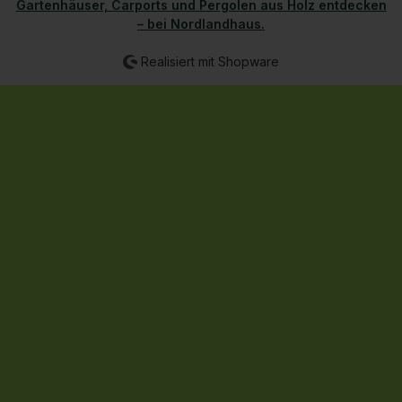
Gartenhäuser, Carports und Pergolen aus Holz entdecken
Öffnet in einem neue
– bei Nordlandhaus.
Realisiert mit Shopware