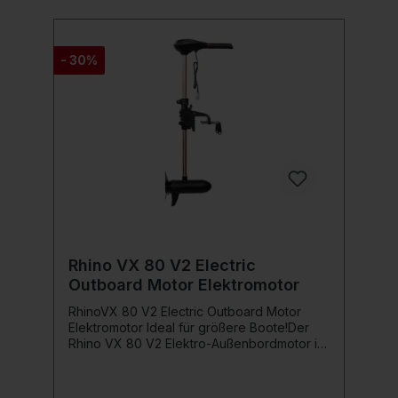
oder die sichere Lagerung zuhause. Hol Dir
jetzt den perfekten Schutz für Deinen
Außenbordmotor!Produktdetails: Entwickelt
für die Lagerung und den Transport
- 30%
elektrischer Außenbordmotoren
Strapazierfähiges und wasserabweisendes
500-Denier-behandeltes Polyestergewebe
Mit einzigartigem Fox Camo-Muster Bietet
Platz für alle elektrischen
Außenbordmotoren von Fox Innenklettband
zur Fixierung des Motors Robuste, doppelte
10-mm-Reißverschlüsse Gepolsterte Griffe
aus Polyester in Tarnfarben Abmessungen:
120 cm x 47 cm Hauptaußenstoff: 100 %
Polyester, Polsterung/Füllung 100 %
Polyethylen, Beschichtung 100 % Polyester
Rhino VX 80 V2 Electric
Outboard Motor Elektromotor
RhinoVX 80 V2 Electric Outboard Motor
Elektromotor Ideal für größere Boote!Der
Rhino VX 80 V2 Elektro-Außenbordmotor ist
ein extrem leistungsstarker und präziser
Elektromotor für größere Wasserfahrzeuge
und alle, die maximale Leistung bei