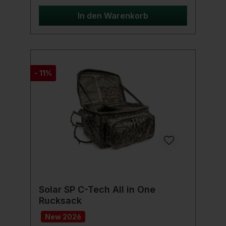
empfindliche Ausrüstung, wie Handy oder
Kamera, schützen soll. Des Weiteren
In den Warenkorb
verfügen alle Modelle über extrem stabile
Reisverschlüsse sowie einen wasser- und
schmutzabweisenden PVC-Boden. Die
anatomisch geformte und versteifte
Rückenpartie, sowie viele
Verstellmöglichkeiten per Gurt, garantieren
- 11%
einen optimalen Tragekomfort des
Climbers.Produktdetails: 4 Seitentaschen 2
Fronttaschen (EVA Stamp) 1 geräumiges
Hauptfach mit Netzinnentasche große
Frontklappe mit Reißverschluss Deckelfach
mit Reißverschluss Gummizugseil (z.B. für ein
T-Shirt) neoprenüberzogener Tragegriff
Volumen: ca. 45 Liter Material: 600D Nylon
wasserabweisendes PVC Coating Maße: 69
x 49 x 38 cm Inkl. Regenschutzhülle
gepolsterte Rücken- und Tragegurte
Solar SP C-Tech All in One
Rucksack
New 2026