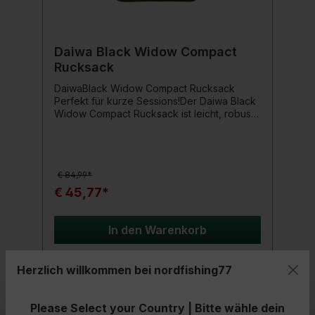
Daiwa Black Widow Compact
Rucksack
DaiwaBlack Widow Compact Rucksack
Perfekt für kurze Sessions!Der Daiwa Black
Widow Compact Rucksack ist leicht, robust
Rucksack bietet viel Stauraum. Mit zwei
großen seitlichen Aufsetztaschen und zwei
großen Fronttaschen für Tackle Boxen,
Banksticks, etc. Der Innenraum kann bei
€ 84,99*
Verschmutzung ganz einfach gesäubert und
abgewischt werden. Ausgestattet mit
€ 45,77*
gepolstertem Schultergurt und
Tragegriffen.Produktdetails: Maße 52 x 32 x
35 cm Material: Polyester
In den Warenkorb
Herzlich willkommen bei nordfishing77
Please Select your Country | Bitte wähle dein
- 21%