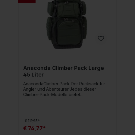
Anaconda Climber Pack Large
45 Liter
AnacondaClimber Pack Der Rucksack für
Angler und Abenteurer!Jedes dieser
Climber-Pack-Modelle bietet
außergewöhnlich viel Stauraum für Tackle
(Zubehör) und Bekleidung. Alle Modelle
haben mehrere zusätzliche Außentaschen,
stark gepolsterte Rücken- und Hüftgurte.
€ 119,95*
Die Vordertaschen dieser Backpacks sind
mit einer EVA – Front versehen, welche
€ 74,77*
durch ihre Festigkeit, zerbrechliche und