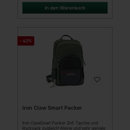
Abnehmbares EVA-Rigtray mit integrierter
magnetischer Ecke zur Sicherung von Rig-
In den Warenkorb
Komponenten Große, mit Reißverschluss
verschlossene Front-, Seiten- und
Innentaschen sowie offene Seitentaschen
für zusätzlichen Stauraum
Gurtbandschlaufen an den Seitentaschen
und sechs elastische Bankstickhalter
- 42%
Verstellbare gepolsterte Schulterriemen für
ein sicheres und komfortables Tragegefühl
Gepolsterte Rückenlehne mit
Belüftungsbereich und Lendenstütze für
Komfort Robuste Tragegriffe, wasserdichter
Boden, strapazierfähiger N-Dura-Stoff und
starke Reißverschlüsse Abmessungen: 45
(L) x 42 (B) x 26,5 (T) cm Kapazität (ca.): 45
Liter Material: Polyester
Iron Claw Smart Packer
Iron ClawSmart Packer 2in1: Tasche und
Rucksack zugleich! Kleine und sehr geniale