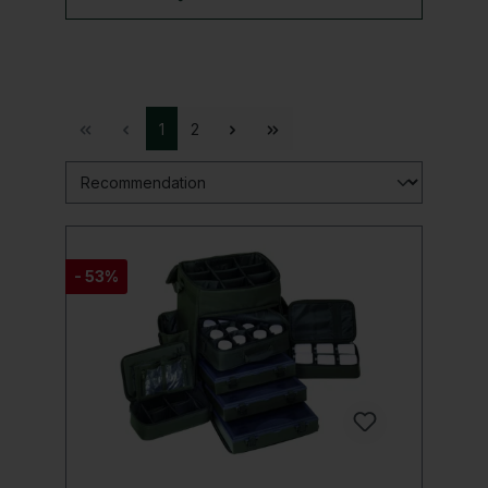
1
2
- 53%