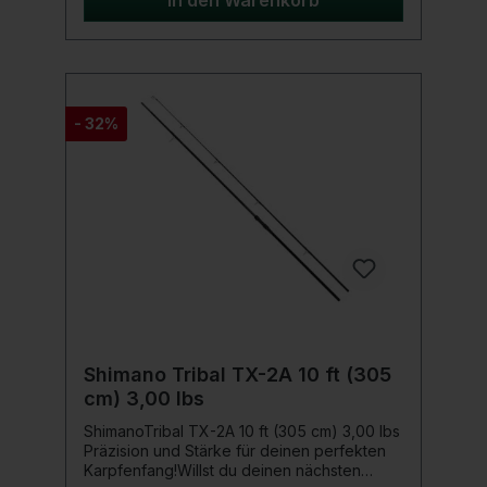
In den Warenkorb
über weite Distanzen problemlos in den
Kescher zu führen. Auch der Fang von
kleineren und mittleren Welsen bis über
1,40m Länge stellt keinerlei Problem dar.Das
kompakte Packmaß von nur knapp über
einem Meter ermöglicht den
- 32%
unkomplizierten Transport und die schnelle
Einsatzbereitschaft dieser
Ruten.Produktdetails: HMC+
Kohlefaserblank EVA-/Shrinktube-Griff DPS
Rollenhalter Titanium-Oxyd Ringe
Shimano Tribal TX-2A 10 ft (305
cm) 3,00 lbs
ShimanoTribal TX-2A 10 ft (305 cm) 3,00 lbs
Präzision und Stärke für deinen perfekten
Karpfenfang!Willst du deinen nächsten