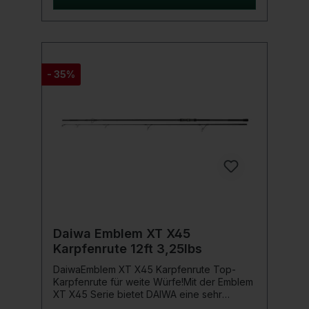
schwere Angelmontagen präzise auf
optimale Wurfentfernungen!Der Rutengriff
aus Split-EVA verspricht einen angenehmen
Einsatzkomfort während deiner
Distanzwürfe und auch im Drill sorgt er für
ein gutes Gespür & ideales Handling!Durch
- 35%
die besondere Feinfühligkeit der
Undercover Karpfenruten, wird ein
absolutes Drillvergnügen gewährleistet,
während das starke Rückgrat selbst die
kapitalsten Karpfen bezwingt.Produktdetails:
High-Performance Carbon Composite
Rutenblanks widerstandsfähige 5+1
Doppelsteg-Rutenringe 50 mm Startring,
Anaconda Schraubrollenhalter Anaconda
Lineclip Split-EVA Rutengriff
Transportfutteral
Daiwa Emblem XT X45
Karpfenrute 12ft 3,25lbs
DaiwaEmblem XT X45 Karpfenrute Top-
Karpfenrute für weite Würfe!Mit der Emblem
XT X45 Serie bietet DAIWA eine sehr
hochwertig ausgestattete Karpfenrutenserie