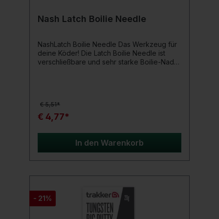
Nash Latch Boilie Needle
NashLatch Boilie Needle Das Werkzeug für
deine Köder! Die Latch Boilie Needle ist
verschließbare und sehr starke Boilie-Nadel.
Diese umfasst, immer sicher, das Haar
während des Beköderns. Komfortabel
benutzbar durch den ergonomisch
geformten und weichen Griff. Auf diesen
€ 5,51*
befindet sich auch das beliebte Nash-Fisch-
Logo. Produktdetails: verschließbare Boilie-
€ 4,77*
Nadel ergonomisch geformter, weicher Griff
Farbe: Gelb/Schwarz das beliebte Nash-
Fisch-Logo auf dem Griff
In den Warenkorb
- 21%