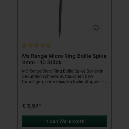
Durchschnittliche Bewertung von 5 von 5 Sternen
Ms Range Micro Ring Boilie Spike
8mm - 10 Stück
MS RangeMicro Ring Boilie Spike Boilies in
Sekunden schnelle austauschen bzw.
befestigen, ohne dass ein Boilie Stopper zu
verwenden ist. Durch Wiederhaken werden
die Boilies problemlos festgehalten.
Produktdetails: Länge: 8 mm Inhalt: 10 Stück
€ 3,57*
In den Warenkorb