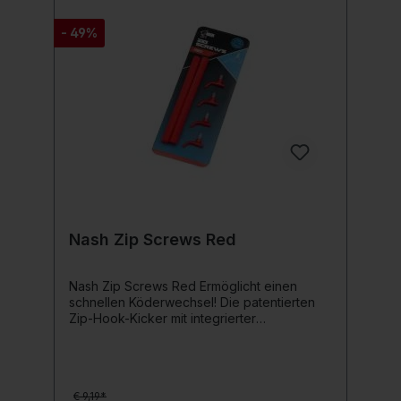
- 49%
Nash Zip Screws Red
Nash Zip Screws Red Ermöglicht einen
schnellen Köderwechsel! Die patentierten
Zip-Hook-Kicker mit integrierter
Köderschraube ermöglichen es dir ganz
einfach Schaum, Plastik-Köder, Cork-Bälle
und Pop-Ups in Hakennähe anzubringen
und das ohne Einsatz von Haar und Nadel!
€ 9,19*
Falls es nötig ist ermöglicht dir die