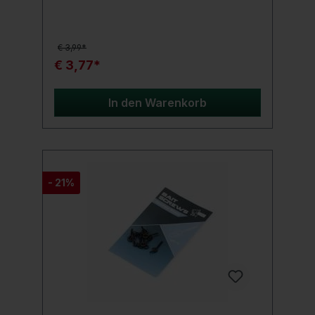
Boilies und Particels. Produktdetails: Stärke:
fein Farbe: Grün
€ 3,99*
€ 3,77*
In den Warenkorb
- 21%