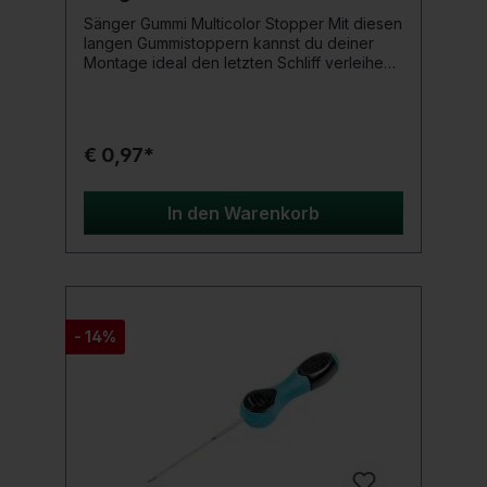
Sänger Gummi Multicolor Stopper Mit diesen
langen Gummistoppern kannst du deiner
Montage ideal den letzten Schliff verleihen.
Die Stopper sorgen für den perfekten Halt
deiner Feststellmontagen an Waggler,
Schwimmer und Pose. Bei diesem Stopper
Setting bekommst du deine Stopper in
€ 0,97*
verschiedenen Farben. Produktdetails
Inhalt: 20 Stück Größe: Small, Lang Farbe:
Multicolor Material: Gummi
In den Warenkorb
- 14%