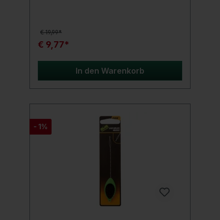
Pro Tool Boilie Needle Long 1 x Pelzer Pro
Tool Boilieneedle Short
€ 19,99*
€ 9,77*
In den Warenkorb
- 1%