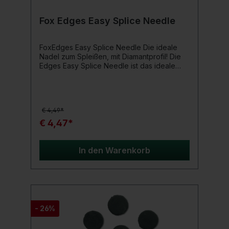
Fox Edges Easy Splice Needle
FoxEdges Easy Splice Needle Die ideale
Nadel zum Spleißen, mit Diamantprofil! Die
Edges Easy Splice Needle ist das ideale
Werkzeug zum Spleißen von Leadcore und
bleifreien Leadern, sowie für die neuen
Edges Camo-Splice Vorfachmaterialien. Das
Diamantprofil sorgt für einen
€ 4,49*
unkomplizierten und mühelosen
Gebrauch. Produktdetails: Farbe des
€ 4,47*
Handgriffs: Grün
In den Warenkorb
- 26%