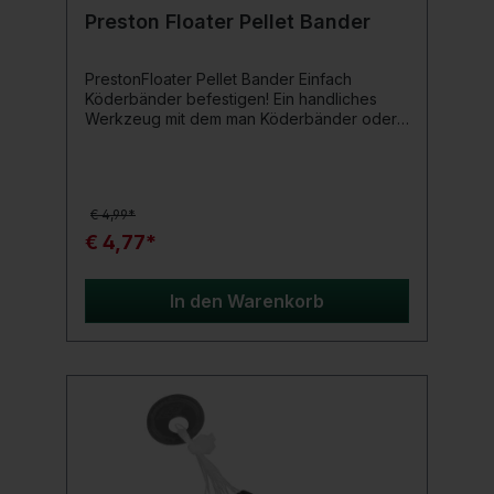
Preston Floater Pellet Bander
PrestonFloater Pellet Bander Einfach
Köderbänder befestigen! Ein handliches
Werkzeug mit dem man Köderbänder oder
Band´ums einfach an Pellets oder anderen
Ködern befestigen kann. Ideal für Angler,
um einfacher Köderbänder zu benutzen.
Hergestellt aus schwimmendem
€ 4,99*
Plastik.Produktdetails: Inhalt: 1 Stück Farbe:
Blau Material: schwimmendes Plastik
€ 4,77*
In den Warenkorb