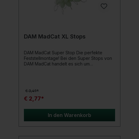
DAM MadCat XL Stops
DAM MadCat Super Stop Die perfekte
Feststellmontage! Bei den Super Stops von
DAM MadCat handelt es sich um
wiederverwendbare Blei- oder
Schwimmstopper. Diese sind speziell für
dick geflochtene Schnüre
ausgelegt! Produktdetails: Inhalt: 10 Stück
€ 3,49*
Größe: X-Large
€ 2,77*
In den Warenkorb