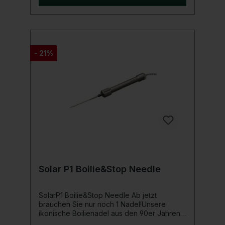
für passionierte Karpfenangler. Mit den
selbstleuchtenden Nadeln kannst Du Boilies
und ähnliche Köder auch bei Dunkelheit
mühelos auf Dein Haar-Rig aufziehen.
Lieferumfang 1 x Boilie Nut Drill 1 x Micro
Boilie Needle 1 x Boilie Splice Needle
- 21%
Solar P1 Boilie&Stop Needle
SolarP1 Boilie&Stop Needle Ab jetzt
brauchen Sie nur noch 1 Nadel!Unsere
ikonische Boilienadel aus den 90er Jahren
in einer neuen P1-Verpackung mit unserem