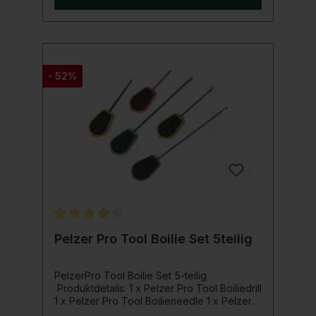
überlegenen Dichte sorgt die Tungsten Rig
Putty für eine sichere und ausbalancierte
Aufstellung, verbessert die
Köderpräsentation und erhöht die
Erfolgschancen. Egal, ob Sie Ihre Haar-
Montagen feinabstimmen oder Vorfächer
- 52%
sichern, dieses unverzichtbare Endtackle
für Karpfen bietet unübertroffene
Leistung.Rüsten Sie Ihr Angelarsenal mit der
Tungsten Rig Putty auf und erleben Sie den
Unterschied bei Ihren
Karpfenangelunternehmungen.Produktdetail
s: Gewicht: 20 g Leicht an Wirbel oder
Vorfächer anzupassen Ideal für kritisch
ausbalancierte Pop-Up-Präsentationen
Verankert das Vorfach auf dem Seeboden
Durchschnittliche Bewertung von 4.2 von 5 Sternen
Pelzer Pro Tool Boilie Set 5teilig
PelzerPro Tool Boilie Set 5-teilig
Produktdetails: 1 x Pelzer Pro Tool Boiliedrill
1 x Pelzer Pro Tool Boilieneedle 1 x Pelzer
Pro Tool Stringer Needle Long 1 x Pelzer