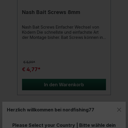
Nash Bait Screws 8mm
Nash Bait Screws Einfacher Wechsel von
Ködern Die schnellste und einfachste Art
der Montage bisher. Bait Screws können in
Pop-ups, Korkbälle, Boilies, Plastikköder
und Nüsse geschraubt werden und halten
diese sicher am Haar. Sie bieten totale
Bewegungsfreiheit für den Köder und
€ 5,99*
verbessern das Eindrehen des Hakens
enorm. Produktdetails: Inhalt: 10 Stück
€ 4,77*
Durchmesser: 8,0mm
In den Warenkorb
Herzlich willkommen bei nordfishing77
- 8%
Please Select your Country | Bitte wähle dein