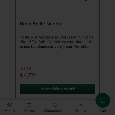
Nash Boilie Needle
NashBoilie Needle Das Werkzeug für deine
Köder! Die Boilie Needle ist eine Nadel mit
einem Durchmesser von 1,1 mm. Perfekt
geeignet für das mühelose Beködern von
Boilies oder Pop-Ups. Komfortabel
benutzbar durch den ergonomisch
geformten und weichen Griff. Auf diesen
€ 5,51*
befindet sich auch das beliebte Nash-Fisch-
Logo. Produktdetails: Boilie-Nadel
€ 4,77*
Durchmesser: 1,1mm ergonomisch geformter,
weicher Griff Farbe: Nash-Blau/Schwarz. das
beliebte Nash-Fisch-Logo auf dem Griff
In den Warenkorb
Home
Menü
Wunschzettel
Konto
Cart