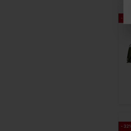
- 12
- 32