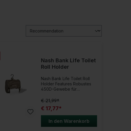
Nash Bank Life Toilet
Roll Holder
Nash Bank Life Toilet Roll
Holder Features Robustes
450D-Gewebe für
langlebige Nutzung
Doppelreißverschluss für
€ 21,99*
einfachen Zugang und
€ 17,77*
Schutz vor Feuchtigkeit
Praktische Öffnung an der
Vorderseite zur einfachen
In den Warenkorb
Papierentnahme Integrierter