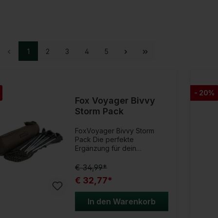
1
2
3
4
5
- 20%
Fox Voyager Bivvy
Storm Pack
FoxVoyager Bivvy Storm
Pack Die perfekte
Ergänzung für dein
Bivvy!Das Fox Voyager
Bivvy Storm Pack ist das
€ 34,99*
ultimative Zubehör, um die
€ 32,77*
Standsicherheit deines
Bivvies bei extremen
Wetterbedingungen zu
In den Warenkorb
erhöhen. Besonders bei