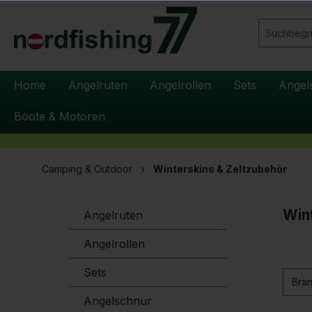
springen
Zur Hauptnavigation springen
Home
Angelruten
Angelrollen
Sets
Angel
Boote & Motoren
Camping & Outdoor
Winterskins & Zeltzubehör
Win
Angelruten
Angelrollen
Sets
Bra
Angelschnur