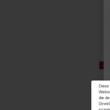
- 36
Diese
Websi
die d
Direk
sozia