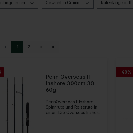
enlänge in cm
Gewicht in Gramm
Rutenlänge in ft
1
2
%
- 48%
Penn Overseas II
Inshore 300cm 30-
60g
PennOverseas II Inshore
Spinnrute und Reiserute in
einem!Die Overseas Inshore
II ist eine Rute mit perfekter
Sensibilität und gleichzeitig
ist sie extrem leicht zu