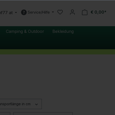
€ 0,00*
nf77 at
Service/Hilfe
Camping & Outdoor
Bekleidung
ansportlänge in cm