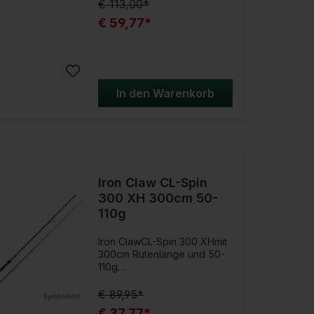
€ 113,00*
Allroundspinnruten! Ideal
€ 59,77*
zum Fischen mit
Gummiködern, Wobblern,
Blinkern und Spinnern. Das
dünne Handteil bietet große
Kraftreserven und optimales
Wurf- und Biegeverhalten,
In den Warenkorb
um im Drill mit großen
Fischen nie die Kontrolle zu
verlieren.Produktdetails:
HMC+ Kohlefaserblank DPS
Rollenhalter Seaguide Ringe
Iron Claw CL-Spin
300 XH 300cm 50-
110g
Iron ClawCL-Spin 300 XHmit
300cm Rutenlänge und 50-
110g
Wurfgewicht Allroundrute
zum Fischen mit
€ 89,95*
Kunstködern! Mit der CL-Spin
€ 37,77*