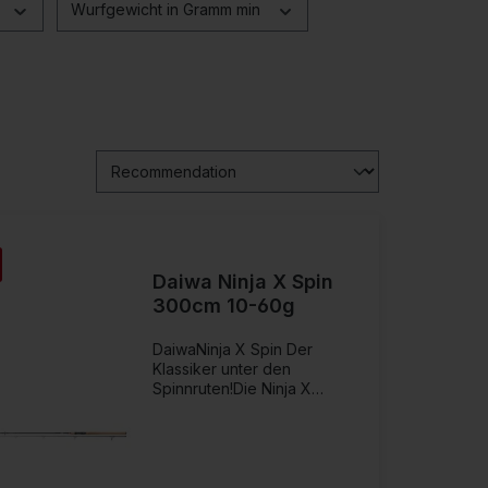
Wurfgewicht in Gramm min
Daiwa Ninja X Spin
300cm 10-60g
DaiwaNinja X Spin Der
Klassiker unter den
Spinnruten!Die Ninja X
Spinnruten sind für nahezu
alle gängigen Kunstköder
und Methoden des
Raubfischangelns geeignet –
konstruiert als echte