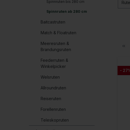
Spinnruten bis 280 cm
Rut
Spinnruten ab 280 cm
Baitcastruten
Match & Floatruten
Meeresruten &
Brandungsruten
Feederruten &
Winkelpicker
- 27
Welsruten
Allroundruten
Reiseruten
Forellenruten
Teleskopruten