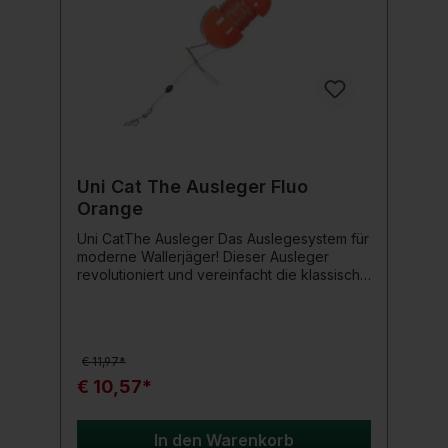
Uni Cat The Ausleger Fluo
Orange
Uni CatThe Ausleger Das Auslegesystem für
moderne Wallerjäger! Dieser Ausleger
revolutioniert und vereinfacht die klassische
Bojen– bzw. Abspannangelei auf Waller.
Gefertigt in Deutschland mit den besten
Komponenten, um lange Haltbarkeit zu
garantieren. Mit einer Achse aus 1,6 mm
€ 11,97*
dickem Edelstahl, einem kugelgelagerter
Wirbel, sowie zwei Klammern aus
€ 10,57*
Edelstahl. Somit kann unser Ausleger auch
ohne Probleme in den maritimen Bereichen
(Salz- und Brackwasser) der großen
In den Warenkorb