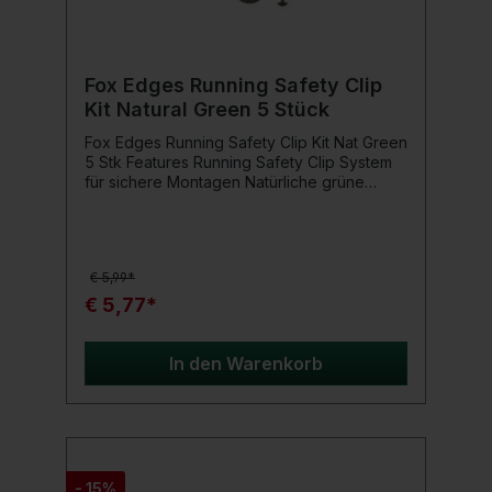
Fox Edges Running Safety Clip
Kit Natural Green 5 Stück
Fox Edges Running Safety Clip Kit Nat Green
5 Stk Features Running Safety Clip System
für sichere Montagen Natürliche grüne
Farbe für beste Tarnung Ideal für
Karpfenangler Einfache Handhabung und
schnelle Montage Inhalt: 5 Sets pro Packung
Technische Daten Artikelnummer: CAC1001
€ 5,99*
Hersteller: Fox Kategorie: Karpfenangeln
Einsatzbereich Das Fox Edges Running
€ 5,77*
Safety Clip Kit ist perfekt für Karpfenangler,
die eine sichere und unauffällige Montage
wünschen. Die natürliche grüne Farbe sorgt
In den Warenkorb
für optimale Tarnung am Gewässerboden,
während das durchdachte Design eine
schnelle und einfache Montage ermöglicht.
Lieferumfang 5 Running Safety Clip Kits in
Nat Green
- 15%