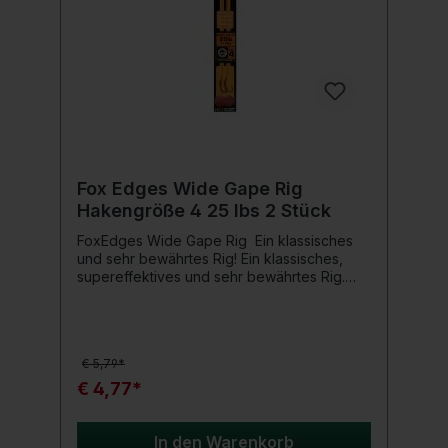
Fox Edges Wide Gape Rig
Hakengröße 4 25 lbs 2 Stück
FoxEdges Wide Gape Rig Ein klassisches
und sehr bewährtes Rig! Ein klassisches,
supereffektives und sehr bewährtes Rig.
Perfekt für Bodenköder und Popups. Gratis
Verlängerungs-Boiliestopper inklusive,
passend für die meisten Ködergrößen. Füge
einfach etwas Power Grip Putty oder ein
€ 5,79*
Kwik Change Pop Up Weight hinzu, um das
Rig in ein Popup-Rig zu
€ 4,77*
verwandeln.Produktdetails: Inhalt 2 Stück
Hakengröße 4 Tragkraft 25 lbs Camotex
Semi Stiff Coated Braid Size 7 Kwik
In den Warenkorb