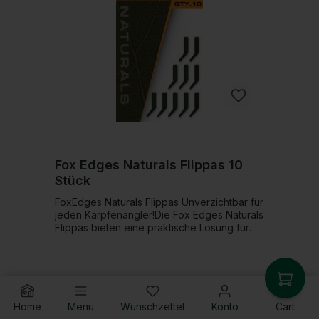
Fox Edges Naturals Flippas 10
Stück
FoxEdges Naturals Flippas Unverzichtbar für
jeden Karpfenangler!Die Fox Edges Naturals
Flippas bieten eine praktische Lösung für
Angler, die sehr aggressiv hakende Rigs
ohne den Einsatz von Schrumpfschlauch
herstellen möchten.Diese Flippas sind eine
sichere Alternative zu Bent Hook Rigs und
€ 4,77*
beschleunigen das Drehen des Hakens
sowie das Einhaken in die
Home
Menü
Wunschzettel
Konto
Cart
Fischunterlippe.Die Anwendung ist denkbar