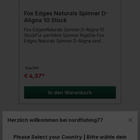
Fox Edges Naturals Spinner D-
Aligna 10 Stück
Fox EdgesNaturals Spinner D-Aligna 10
StückFür perfekte Spinner RigsDie Fox
Edges Naturals Spinner D-Aligna sind
vorgeformte D-Aligner für effiziente Spinner
Rigs, die maximale Bewegungsfreiheit des
Hookbaits beim Karpfenangeln
bieten.FeaturesVorgeformter D-Aligner für
€ 4,79*
Spinner RigsMaximale Bewegungsfreiheit
für das HookbaitHilft beim separieren von
€ 4,37*
Köder und Haken für optimales
HakenEinfache Befestigung von Hookbait
mit Micro Hook Ring Swivel oder Bait
In den Warenkorb
ScrewErhältlich in Standard- und XL-
GrößenEinsatzbereichDer Fox Edges
Naturals Spinner D-Aligna ist speziell für das
Karpfenangeln entwickelt. Mit seinem
Herzlich willkommen bei nordfishing77
vorgeformten Design ermöglicht er eine
einfache Erstellung von Spinner Rigs, die
- 25%
dem Hookbait maximale Bewegungsfreiheit
Please Select your Country | Bitte wähle dein
bieten. Ideal für Angler, die ihre Montage