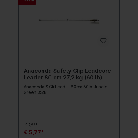
sicher gestalten möchten. Ideal für den
Einsatz in Gewässern mit viel Pflanzenwuchs
oder dunklem Boden, sorgen sie für eine
diskrete Präsentation des
Köders.Lieferumfang10 Fox Edges Naturals
Lead ClipsInklusive Pegs zur sicheren
Fixierung
Anaconda Safety Clip Leadcore
Leader 80 cm 27,2 kg (60 lb)
Jungle Green 3 Stück
Anaconda S.Cli Lead L. 80cm 60lb Jungle
Green 3Stk
€ 7,99*
€ 5,77*