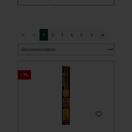
1
2
3
4
5
- 1%