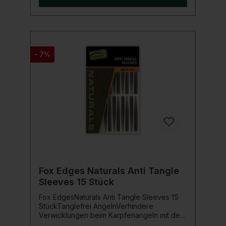
Change Swivel Camo Anti Tangle Sleeve
Edges Arma Point Wide Gape Beaked
Haken Camo Short Line Aligna
- 7%
Fox Edges Naturals Anti Tangle
Sleeves 15 Stück
Fox EdgesNaturals Anti Tangle Sleeves 15
StückTanglefrei AngelnVerhindere
Verwicklungen beim Karpfenangeln mit den
unauffällig grünen Fox Edges Naturals Anti