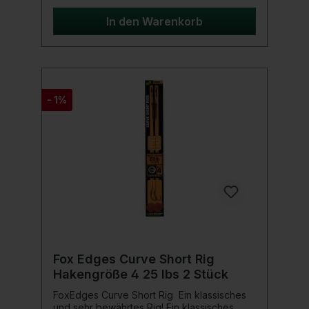
Ring Swivels sind speziell für Karpfenangler
entwickelt, die Wert auf hochwertige und
In den Warenkorb
unauffällige Verbindungselemente legen.
Perfekt zur Verwendung mit verschiedenen
Lead Clips und Inlinebleien, bieten diese
Ringwirbel eine zuverlässige Verbindung
ohne unerwünschte Reflektionen im
Wasser.Lieferumfang10 Fox Edges Ring
- 1%
Swivels
Fox Edges Curve Short Rig
Hakengröße 4 25 lbs 2 Stück
FoxEdges Curve Short Rig Ein klassisches
und sehr bewährtes Rig! Ein klassisches,