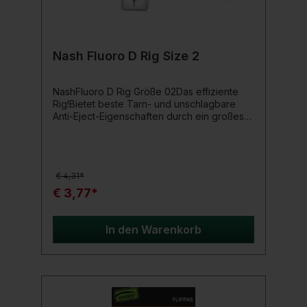
Nash Fluoro D Rig Size 2
NashFluoro D Rig Größe 02Das effiziente
Rig!Bietet beste Tarn- und unschlagbare
Anti-Eject-Eigenschaften durch ein großes
D-Loop. Das Fluoro D Rig ist perfekt bei
hartem Untergrund und über gefütterten
Bereichen – immer höchst effizient da es
sich immer wieder selbst-
€ 4,31*
resettet.Produktdetails: Fang X-Haken
Fluorolink 8mm Köderschraube Diffusion
€ 3,77*
Camo Anti Tangle Sleeve lang Rigs der
Größe 02 mit 25 Pfund gebunden Rigs der
Größe 04/06 mit 20 Pfund gebunden Größe
In den Warenkorb
08 gebunden mit 15 Pfund