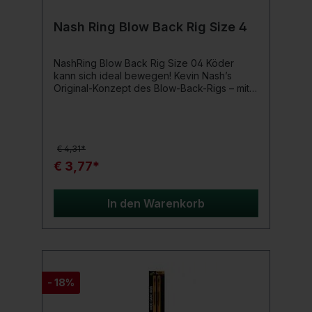
Nash Ring Blow Back Rig Size 4
NashRing Blow Back Rig Size 04 Köder
kann sich ideal bewegen! Kevin Nash’s
Original-Konzept des Blow-Back-Rigs – mit
optimierter Bewegungsfreiheit des Köders
und dem rasch eindrehenden Fang X Haken
durch den freilaufenden Ring – aggressive
Haken von Scheuesten Fischen
€ 4,31*
garantiert.Produktdetails: Rig-Komponenten:
Fang X-Haken Skinlink Dark Silt Semi Stiff
€ 3,77*
Diffusion Camo Kicker Metall-Rig-Ring
Diffusion Camo Anti Tangle Sleeve lang
Köderspru im Lieferumfang enthalten
In den Warenkorb
Größen 02/04 gebunden mit 25lb Größe 06
gebunden mit 20 Pfund Größe 08
gebunden mit 15 Pfund
- 18%