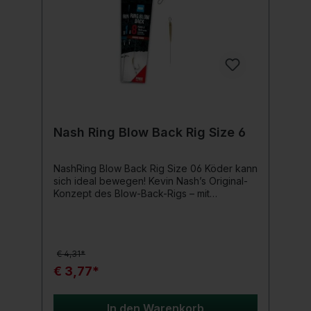
Nash Ring Blow Back Rig Size 6
NashRing Blow Back Rig Size 06 Köder kann
sich ideal bewegen! Kevin Nash’s Original-
Konzept des Blow-Back-Rigs – mit
optimierter Bewegungsfreiheit des Köders
und dem rasch eindrehenden Fang X Haken
durch den freilaufenden Ring – aggressive
Haken von Scheuesten Fischen
€ 4,31*
garantiert.Produktdetails: Rig-Komponenten:
Fang X-Haken Skinlink Dark Silt Semi Stiff
€ 3,77*
Diffusion Camo Kicker Metall-Rig-Ring
Diffusion Camo Anti Tangle Sleeve lang
Köderspru im Lieferumfang enthalten
In den Warenkorb