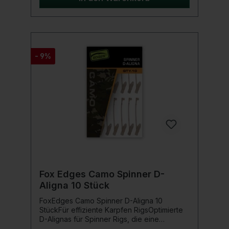
Größen 02/04 gebunden mit 25lb Größe 06
gebunden mit 20 Pfund Größe 08
gebunden mit 15 Pfund
- 9%
Fox Edges Camo Spinner D-
Aligna 10 Stück
FoxEdges Camo Spinner D-Aligna 10
StückFür effiziente Karpfen RigsOptimierte
D-Alignas für Spinner Rigs, die eine
natürliche Köderpräsentation für