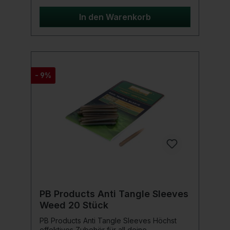
Wechseln bieten.Einfach in der Handhabung
und extrem vielseitig – die Trakker Clinga
In den Warenkorb
Ronnie Sleeves machen Dein Angelerlebnis
noch erfolgreicher.Probiere sie jetzt aus
und verbessere Dein Rig!Produktdetails:
Tungsten-Gewicht zum Ausbalancieren von
Pop-ups Einfache QC-Lösung Einzigartiges
Design ermöglicht die Anwendung von
- 9%
zusätzlichem Rig Putty Entwickelt für
Ronnie- und Hinged Stiff- Rigs Packung mit
8 Clinga Sleeves und 8 Clips Material:
Wolfram und Kupfer Gewicht: 0,3 g
PB Products Anti Tangle Sleeves
Weed 20 Stück
PB Products Anti Tangle Sleeves Höchst
effektives Zubehör für all deine