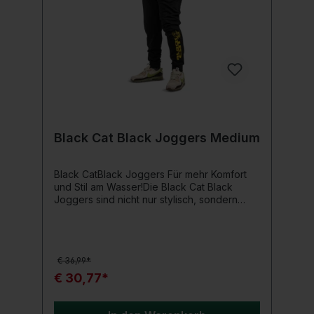
Jacket XL Bark Green
Black Cat Black Joggers Medium
Black CatBlack Joggers Für mehr Komfort
und Stil am Wasser!Die Black Cat Black
Joggers sind nicht nur stylisch, sondern
auch warm und bequem für ihr nächstes
Abenteuer.Produktdetails: Hochwertige
Verarbeitung Reißverschlusstaschen Mit
dem Black Cat Logo versehen Material: 75
€ 36,99*
% Baumwolle, 25 % Polyester
€ 30,77*