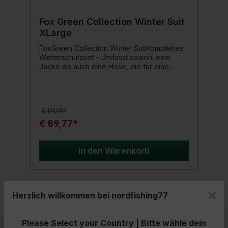
Klettverschluss Vollständig elastischer Bund
mit kontrastierendem Kordelzug Elastischer
Knöchelbund 60 % Polyester, 40 %
Fox Green Collection Winter Suit
Baumwolle
XLarge
FoxGreen Collection Winter SuitKomplettes
Wetterschutzset – Umfasst sowohl eine
Jacke als auch eine Hose, die für eine
komplette Körperisolation und als
Regenschutz bei kaltem und nassem Wetter
ausgelegt ist.Kompletter Wetterschutz –
DWR PVC Beschichtung mit einer
€ 119,99*
Wassersäule von 8000mm mit komplett
versiegelten Nähte für höchste
€ 89,77*
WasserdichtigkeitKomfort durch
Thermoisolation – Fleecegefütterte
Reißverschlusstaschen und
In den Warenkorb
Innenbrusttaschen halten die Wärme innen,
während man wichtige Dinge trotzdem zur
Hand hatIndividuell einstellbare Kapuze –
die abnehmbare und verstellbare Kapuze
Herzlich willkommen bei nordfishing77
bietet einen vielseitigen Kopfschutz gegen
Wind und RegenSmarte
- 26%
Passformeinstellungsmöglichkeiten – Mittels
Please Select your Country | Bitte wähle dein
Gummizug verstellbarer Kragen,