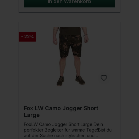
Wasser. Verpasse nicht den ultimativen Mix
In den Warenkorb
aus Style und Funktionalität! Jetzt
zuschlagen!Produktdetails: Größe: Medium
Schwimmshorts in Camo-Tarnfarbe
Kontrastgebende schwarze
Belüftungselemente In 4 Richtungen
dehnbares Stretchmaterial für maximalen
- 22%
Komfort Seitentaschen mit Netzinnenfutter
Elastikhüftbund mit Kordelzug Schnell
trocknend Waserabweisende Beschichtung
Netzinnenhose Erhältlich in den Größen S
bis 2XL Außenmaterial: 90% Polyester, 10%
Elasthan / Netzinnenfutter: 100% Polyester
Fox LW Camo Jogger Short
Large
FoxLW Camo Jogger Short Large Dein
perfekter Begleiter für warme Tage!Bist du
auf der Suche nach stylischen und