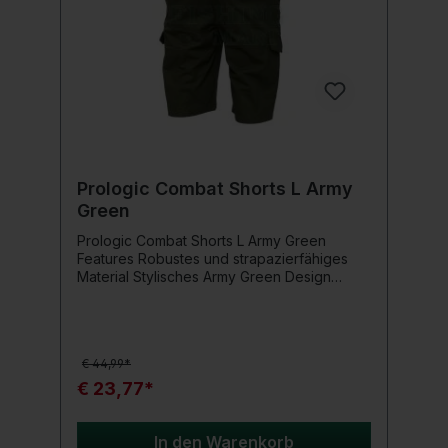
Prologic Combat Shorts L Army
Green
Prologic Combat Shorts L Army Green
Features Robustes und strapazierfähiges
Material Stylisches Army Green Design
Bequeme Passform für lange Ansitze
Praktische Taschen für Zubehör Optimale
Bewegungsfreiheit Technische Daten
Größe: L Farbe: Army Green Material:
€ 44,99*
Hochwertige Baumwollmischung
Einsatzbereich Die Prologic Combat Shorts
€ 23,77*
sind ideal für alle Angler, die eine robuste
und komfortable Bekleidung am Wasser
suchen. Perfekt für den Einsatz während
In den Warenkorb