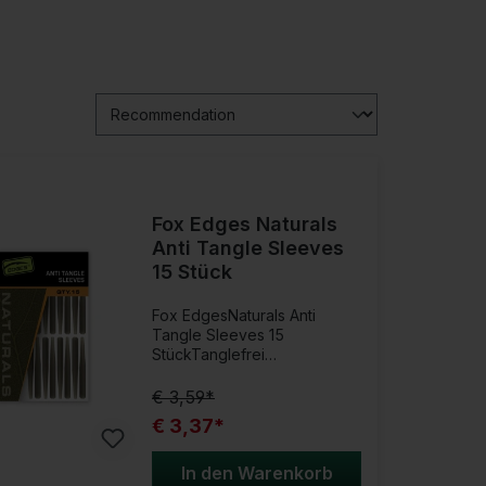
Fox Edges Naturals
Anti Tangle Sleeves
15 Stück
Fox EdgesNaturals Anti
Tangle Sleeves 15
StückTanglefrei
AngelnVerhindere
Verwicklungen beim
€ 3,59*
Karpfenangeln mit den
€ 3,37*
unauffällig grünen Fox Edges
Naturals Anti Tangle Sleeves.
Perfekt für saubere Wurf-
In den Warenkorb