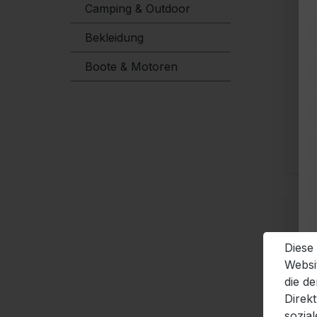
Camping & Outdoor
Bekleidung
Boote & Motoren
Diese
Websi
die d
Direk
sozia