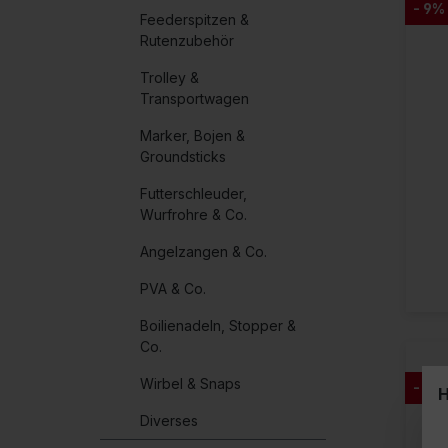
- 9%
Feederspitzen &
Rutenzubehör
Trolley &
Transportwagen
Marker, Bojen &
Groundsticks
Futterschleuder,
Wurfrohre & Co.
Angelzangen & Co.
PVA & Co.
Boilienadeln, Stopper &
Co.
Wirbel & Snaps
- 9%
H
Diverses