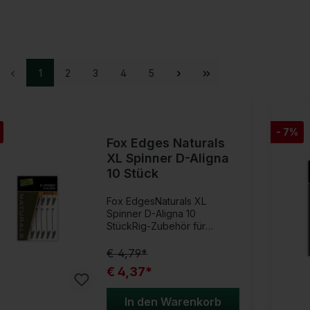
1
2
3
4
5
- 7%
Fox Edges Naturals
XL Spinner D-Aligna
10 Stück
Fox EdgesNaturals XL
Spinner D-Aligna 10
StückRig-Zubehör für
ProfisVorgeformte D-Alignas
für Spinner-Rigs, die den
€ 4,79*
Köder besser trennen und
€ 4,37*
effizienteres Haken
ermöglichen. Perfekt für
anspruchsvolle
In den Warenkorb