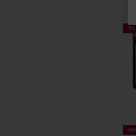
- 9%
- 36