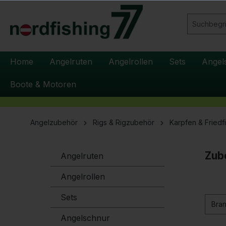
springen
Zur Hauptnavigation springen
Home
Angelruten
Angelrollen
Sets
Angel
Boote & Motoren
Angelzubehör
Rigs & Rigzubehör
Karpfen & Friedf
Zub
Angelruten
Angelrollen
Sets
Bra
Angelschnur