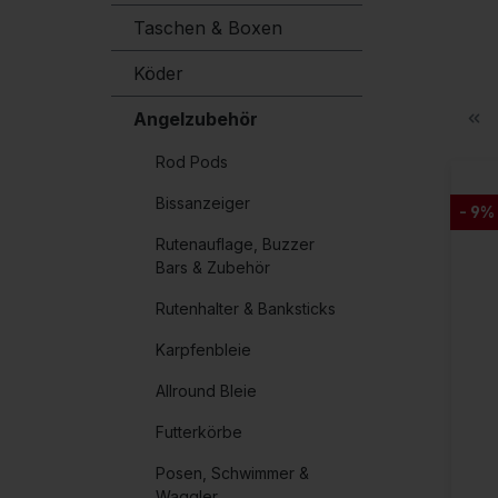
Taschen & Boxen
Köder
Angelzubehör
Rod Pods
Bissanzeiger
- 9%
Rutenauflage, Buzzer
Bars & Zubehör
Rutenhalter & Banksticks
Karpfenbleie
Allround Bleie
Futterkörbe
Posen, Schwimmer &
Waggler