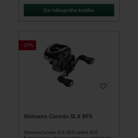
velikostmi nástrah – as větší vzdáleností
náhozu a přesností. Inženýři Shimano
Do nákupního košíku
postavili Curado MGL 151 tak, aby zvládli
obry s tuhým hliníkovým tělem HAGANE a
odolnou křížovou karbonovou brzdou.
Srdcem Curado MGL 151 je přesné řazení s
technologiemi navijáku Shimano, jako je X-
Ship, MicroModule Gearing a SilentTune,
- 27%
které vytvářejí jedinečný zážitek z navijáku.
Curado MGL 151, připravený na turnaj, ale
hladký a efektivní, je dokonalým doplňkem
rybářova arzenálu, ať už je na turnajové
stezce nebo honí svou další trofejní rybu.
Detaily produktu: Haganovo tělo Křížová
karbonová brzda X Loď Mikromodulové
ozubení Tichá melodie
Shimano Curado SLX BFS
ShimanoCurado SLX BFS Lehké BFS
Baitcaster pro finesse rybolov s nástrahami