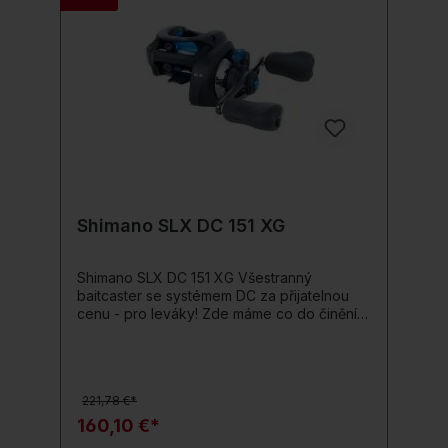
převelkými knoflíky pro lepší úchop
Shimano SLX DC 151 XG
Shimano SLX DC 151 XG Všestranný
baitcaster se systémem DC za přijatelnou
cenu - pro leváky! Zde máme co do činění s
extrémně levnými baitcastovými navijáky,
které lze skvěle použít jako všestranný
naviják pro většinu typů přívlačového
materiálu, a proto mají široké možnosti
221,78 €*
využití, které přesvědčí mnoho rybářů!
Matně černá karoserie Hagane nejen
160,10 €*
vypadá úchvatně, ale také zajišťuje, že