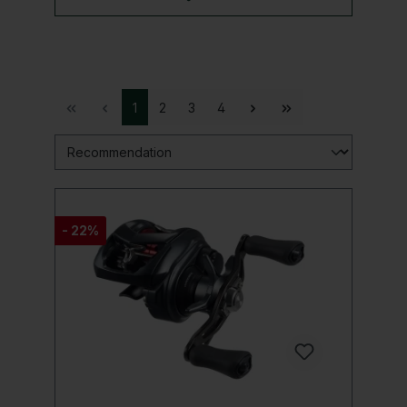
1
2
3
4
- 22%