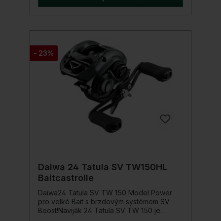
výkonným Hyper Drive Digigearem a Hyper
Double Support zajišťuje optimální přenos
síly převodovky a snižuje provozní hluk.
Hyper Armed tělo z hliníku zajišťuje optimální
uložení převodovky v těle navijáku.Hyper
Tough Clutch volnoběžná páka se i při
- 23%
silných hodech nevrací nechtěně zpět. S
100mm dlouhou kličkou.Podrobnosti o
produktu: Hyper Drive Design Hyper
Digigear II převodovka Koncept brzdění SV
Boost UTD brzdný systém T-Wing System
(TWS) Ultra Super Duralumin SV cívka I-
Shape klika Model pro leváky
Daiwa 24 Tatula SV TW150HL
Baitcastrolle
Daiwa24 Tatula SV TW 150 Model Power
pro velké Bait s brzdovým systémem SV
Boost!Naviják 24 Tatula SV TW 150 je
obzvláště vhodný pro trochu větší nástrahy