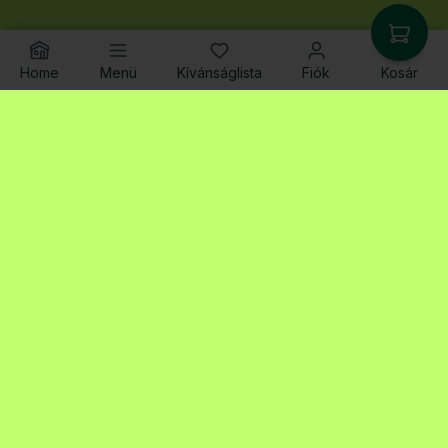
Home
Menü
Kívánságlista
Fiók
Kosár