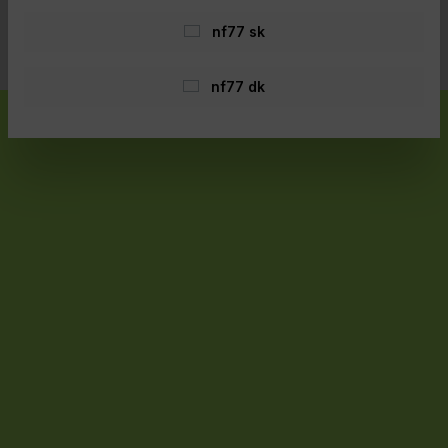
hozzáférhető legyen. Ha akadályt észlel, kérjük, lépjen
kapcsolatba velünk az alábbi címen:
office@nordfishing77.at
.
nf77 sk
Shopware segítségével valósult meg
nf77 dk