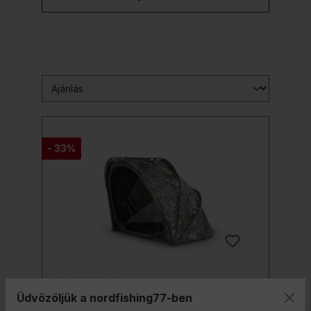
- 33%
Üdvözöljük a nordfishing77-ben
Átlagos értékelés 5 a 5 csillagból
Nash Bank Life Gazebo Base