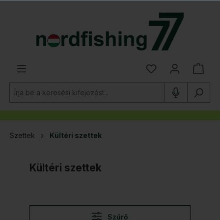
 tartalomra
Szettek
Kültéri szettek
Kültéri szettek
Szűrő