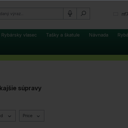
nf
Rybársky vlasec
Tašky a škatule
Návnada
Rybá
kajšie súpravy
nd
Price