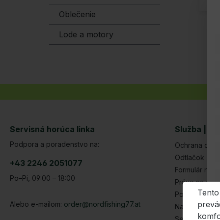
Oblečenie
Lode a motory
Servisná horúca linka
Služba | Pr
Podpora a poradenstvo na:
Ochrana dát
Odtlačok
+43 2246 2051077
Formulár na z
Po–Pi, 09:00 – 18:00
Právo na ods
Tento
Podmienky
prevá
Alebo e-mailom:
order@nordfishing77.at
Nastavenia c
komfo
Servisná pož