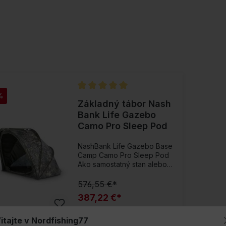
%
Priemerné hodnotenie 5 z 5 hviezdičiek
Základný tábor Nash
Bank Life Gazebo
Camo Pro Sleep Pod
NashBank Life Gazebo Base
Camp Camo Pro Sleep Pod
Ako samostatný stan alebo
časť väčšieho – vždy
flexibilný!Overený dizajn
576,55 €*
kabíny na spanie Bank Life,
387,22 €*
ktorú možno použiť v
spojení s Gazebo Camo Pro
alebo ako samostatný
Pridať do nákupného košíka
itajte v Nordfishing77