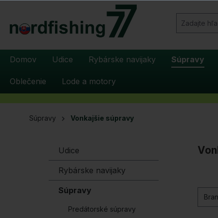
yhľadávanie
Preskočiť na hlavnú navigáciu
Domov
Udice
Rybárske navijaky
Súpravy
Oblečenie
Lode a motory
Súpravy
Vonkajšie súpravy
Von
Udice
Rybárske navijaky
Súpravy
Bra
Predátorské súpravy