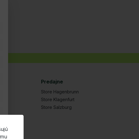
Predajne
Store Hagenbrunn
Store Klagenfurt
Store Salzburg
šujú
amu