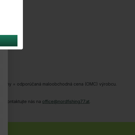
nuté ceny = odporúčaná maloobchodná cena (OMC) výrobcu.
u, kontaktujte nás na
office@nordfishing77.at
.