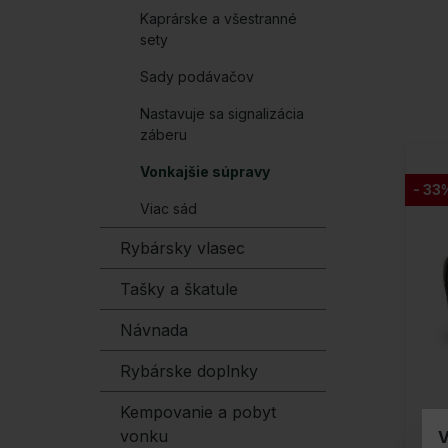
Kaprárske a všestranné
sety
Sady podávačov
Nastavuje sa signalizácia
záberu
Vonkajšie súpravy
- 33
Viac sád
Rybársky vlasec
Tašky a škatule
Návnada
Rybárske doplnky
Kempovanie a pobyt
vonku
V