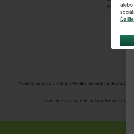
alebo
Sťažnosti
sociá
Ďalšie
*Všetky ceny sú vrátane DPH plus náklady na dopravu a 
Usilujeme sa, aby bola naša webová stránka 