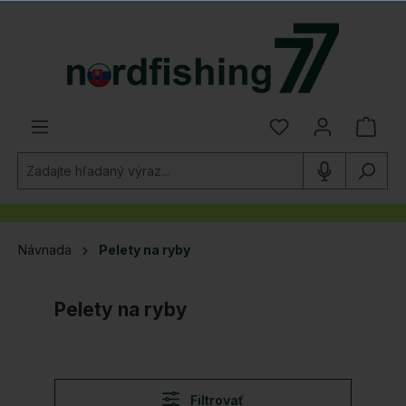
 hlavný obsah
Návnada
Pelety na ryby
Pelety na ryby
Filtrovať