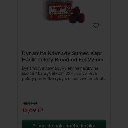
Dynamite Návnady Sumec Kapr
Háčik Pelety Bloodied Eel 22mm
Dynamitové návnadyPulety na háčiky na
sumce / kapryVeľkosť: 22 mm div> Prvé
pelety pre veľké ryby s dlhou životnosťou!<
nonbreakingspace />Vďaka použitiu
technológie boilies a peliet má Dynamite
Baits tieto vysokokvalitné háčiky na veľké
ryby návnady< /strong>. Háčikové pelety
18,34 €*
môžu byť trochu mäkké kvôli ich ich
konzistencia sa dá navnadiť na vlasbez
13,09 €*
predvŕtania. Napriek tomu majú veľkú
odolnosť voči vode a sú dostatočne tvrdé
na to, aby odolali nepríjemným útokom
Pridať do nákupného košíka