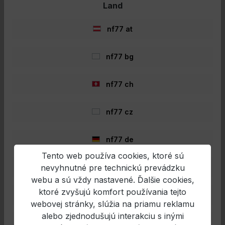
Land
nf77 at
nf77 bg
Dynamite Baits Marine Hallibut
Pellets 14mm 900g
nf77 ch
Dynamitové návnadyHalibut
PelletsPredvŕtané pelety, obsah: 900g Big
nf77 cz
Fish Range s extrémne vysokým obsahom
bielkovín! Dynamite Baits bol vždy jedným z
najlepších miest, kam ísť pre mimoriadne
nf77 de
vysokokvalitné halibut peletys jednou z
najvyšších rybích múčok & Hladiny rybieho
Tento web používa cookies, ktoré sú
9,52 €*
oleja na rybárskom trhu!
nevyhnutné pre technickú prevádzku
nf77 en
6,94 €*
webu a sú vždy nastavené. Ďalšie cookies,
ktoré zvyšujú komfort používania tejto
nf77 es
Pridať do nákupného košíka
webovej stránky, slúžia na priamu reklamu
alebo zjednodušujú interakciu s inými
nf77 fr