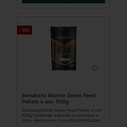
bielych rýb. Sotva tomu uveriť, ale pravda.
Sami sme si to vyskúšali. Tieto kladivové
pelety majú extrémne dlhú dobu
rozpúšťania. A to je... a teraz sa posaďte
alebo vydržte: až 3 dni! Podrobnosti o
produkte: Veľkosť: 22 mmOdroda: Bloodied
- 16%
Úhor
Sonubaits Marine Green Feed
Pellets 4 mm 900g
SonubaitsMarine Green Feed Pellets 4 mm
900g Dosiahnite dokonalú prezentáciu s
týmto všestranným Groundbaitom!Hľadáte
Groundbait, ktorý funguje ako vo fúrikovej