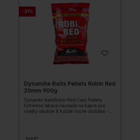
- 31%
Dynamite Baits Pellets Robin Red
20mm 900g
Dynamite BaitsRobin Red Carp Pellety
Extrémne lákavá návnada na kapre pre
všetky situácie & každé ročné obdobie -
Catch The Giants! Robin Red je na celom
svete obľúbené a tisíckrát osvedčené
lákadlo na kapre & bielu rybu, vyrobené z
mletého vtáčieho krmiva & rybích múčok s
9,93 €*
extrémnym lákacím účinkom - pre mnohých