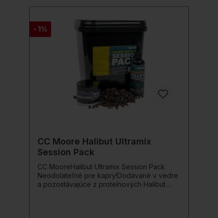
ideálne na použitie na akomkoľvek vodnom
telese a v každom ročnom období! Obzvlášť
účinná nástraha na kapry pre všetky
- 1%
prípady:S pomocou senzačného Robin
Red's bolo už chytených niekoľko veľkých
kaprov v Anglicku a zvyšku EÚ! Analytické
zložky: 28% vlhkosť, 23,57% surový
proteín, 8,27% surový tuk, 1,08% surová
vláknina, 3,97% surový popol, 0,43% fosfor,
0,32% vápnik, 0,34% sodík
CC Moore Halibut Ultramix
Session Pack
CC MooreHalibut Ultramix Session Pack
Neodolateľné pre kapry!Dodávané v vedre
a pozostávajúce z proteínových Halibut
peliet, aminokyselinami bohatého
pelletového „Activator“ roztoku a plechovky
Dumbbell-Wafters, toto cenovo výhodné