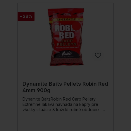
na rybársky háčik pomocou bežnej ihly na
návnadu (nie je potrebný žiadny vrták!).
Oblasť použitia: Ideálne na použitie nad
- 28%
návnadou, s PVA alebo ako samostatná
návnada - s touto špeciálnou návnadou
môžete získať veľké úlovky na háčik!
Detaily produktu: Doba rozpúšťania: do cca
3 dní Jednoduché navliekanie (vhodné aj
pre návnadu!)
Dynamite Baits Pellets Robin Red
4mm 900g
Dynamite BaitsRobin Red Carp Pellety
Extrémne lákavá návnada na kapry pre
všetky situácie & každé ročné obdobie -
Catch The Giants! Robin Red je celosvetovo
obľúbené a tisíckrát overené lákavé
prostriedok medzi rybármi kaprov & bielych
rýb, vyrobené z mletej vtáčej potravy &