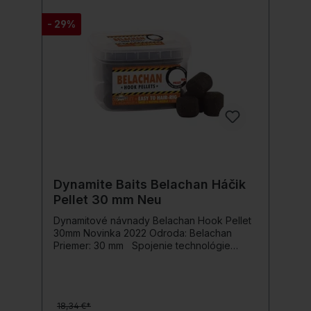
- 29%
Dynamite Baits Belachan Háčik
Pellet 30 mm Neu
Dynamitové návnady Belachan Hook Pellet
30mm Novinka 2022 Odroda: Belachan
Priemer: 30 mm Spojenie technológie
boilies a peliet! Dynamite Baits Belachan
Hook Pellet kombinuje technológie boilies a
peliet. Hook Pellets sú mäkké, ale
dostatočne pevné na to, aby sa dali použiť
18,34 €*
ako návnada na sumce a kapry. Sú ideálne