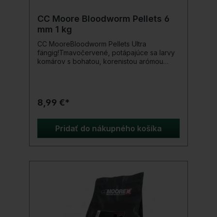
atraktivitu Prírodné arómy pre zvýšenú
príťažlivosť Jednoduchá aplikácia: zmiešajte
CC Moore Bloodworm Pellets 6
a začnite Ideálny pre kaprov, Bream a iné
mm 1 kg
mierové ryby
CC MooreBloodworm Pellets Ultra
fängig!Tmavočervené, potápajúce sa larvy
komárov s bohatou, korenistou arómou
lariev komárov a slanou, rybacou chuťou.
Tieto vysoko atraktívne expanderpellets sú
naplnené rozpustnými lákadlami, ktoré sa
rýchlo rozpúšťajú pri všetkých teplotách, a
8,99 €*
sú tak ideálne na celoročné
použitie.Produktové detaily: Veľkosť 6 mm
Obsah 1 kg
Pridať do nákupného košíka