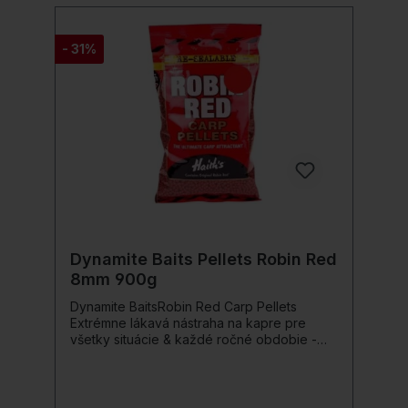
- 31%
Dynamite Baits Pellets Robin Red
8mm 900g
Dynamite BaitsRobin Red Carp Pellets
Extrémne lákavá nástraha na kapre pre
všetky situácie & každé ročné obdobie -
Catch The Giants! Robin Red je na celom
svete obľúbené a tisíckrát osvedčené
lákadlo na kapre & bielu rybu, vyrobené z
mletého vtáčieho krmiva & rybej múčky s