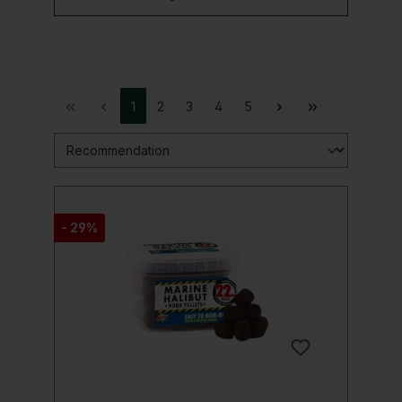
1
2
3
4
5
- 29%