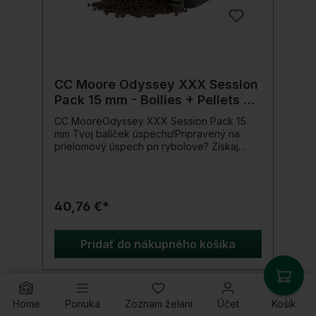
CC Moore Odyssey XXX Session
Pack 15 mm - Boilies + Pellets +
Pop Ups + Booster + Vedro
CC MooreOdyssey XXX Session Pack 15
mm Tvoj balíček úspechu!Pripravený na
prielomový úspech pri rybolove? Získaj
teraz Odyssey XXX Session Pack od CC
Moore – ultimátny výhodný balíček pre
všestranné prezentácie nástrah v
najrôznejších rybárskych situáciách.S týmto
40,76 €*
kompletným balíčkom máš všetky produkty,
ktoré potrebuješ, aby si rybám predstavil
neodolateľnú ponuku nástrah Odyssey
Pridať do nákupného košíka
XXX. Či už rybáriš na rôznych vodách alebo
používaš rôzne rybárske techniky – tento
Session Pack ti ponúka perfektný výber pre
maximálne úlovky.Optimalizuj svoju
prezentáciu nástrah s produktami vysokej
Home
Ponuka
Zoznam želaní
Účet
Košík
kvality a zvýš svoje šance na úspešný deň