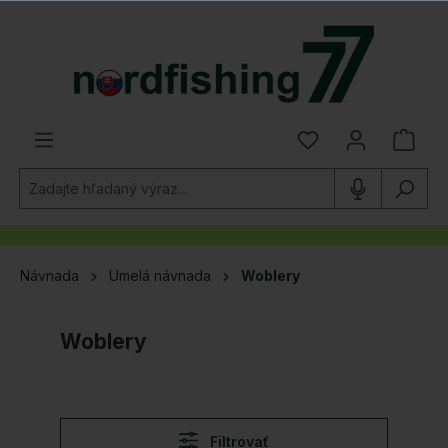
 hlavný obsah
Návnada
Umelá návnada
Woblery
Woblery
Filtrovať