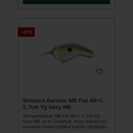
Technológia Jet Boost umožňuje vynikajúce
hodové vzdialenosti a presnosť, aj pri
bočnom alebo protivetre.World Diver sa
môže krútiť konzistentne, ale až twitching
odhalí jeho plný lovny potenciál.Detaily
produktu: Dĺžka 9,9cm Hmotnosť 16g
- 62%
Farba: N Smelt
Shimano Bantam MB Flat AR-C
5,7cm 9g Sexy MR
ShimanoBantam MB Flat AR-C 5,7cm 9g
Sexy MR Je to Crankbait, ktorý dokáže pri
pomalom vedení prilákať každú rybu!Bantam
Macbeth Flat AR-C dokonale dopĺňa