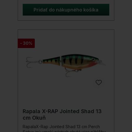
predlžujú čas v zóne úderu. Použite
Wolframgewichte systému Screw Diver
Pridať do nákupného košíka
System™, aby ste upravili hĺbku plávania a
zasiahli presne tam, kde číhajú veľké ryby.
Detaily produktu: Farba: Spawning Roach
Dĺžka: 11 cm Hmotnosť: 41 g
- 30%
Rapala X-RAP Jointed Shad 13
cm Okuň
RapalaX-Rap Jointed Shad 13 cm Perch
Sotva iný umelý nástrah chytá viac rýb!Aby