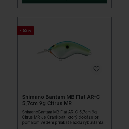
poloha ‘Head-Down’ vytvárajú rýchlu akciu
pri konštantnom navíjaní alebo agresívne
vybočenie, keď je s tvrdými trhnutiami
animovaný cez špičku prútu. Pri hĺbke
ponoru 1,6 metra sa vznášajúci Macbeth Flat
len pomaly vynára na povrch, čím zostáva
- 62%
dlho v horúcej zóne. Pozoruhodne
realistický vzor šupín holografickej Kyorin/
SCALE BOOST 3D fólie je pre dravé ryby
mimoriadne lákavý a svoju plnú silu
rozohráva najmä pri Spin-Stop´s.Detaily
produktu: Farba: Chart KD Dĺžka: 5,7 cm
Hmotnosť: 9 g Hĺbka ponoru: 160 cm Akcia:
Plávajúci
Shimano Bantam MB Flat AR-C
5,7cm 9g Citrus MR
ShimanoBantam MB Flat AR-C 5,7cm 9g
Citrus MR Je Crankbait, ktorý dokáže pri
pomalom vedení prilákať každú rybu!Bantam
Macbeth Flat AR-C je perfektným doplnkom