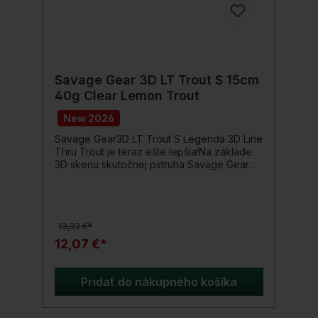
Savage Gear 3D LT Trout S 15cm
40g Clear Lemon Trout
New 2026
Savage Gear3D LT Trout S Legenda 3D Line
Thru Trout je teraz ešte lepšia!Na základe
3D skenu skutočnej pstruha Savage Gear
ešte viac vylepšil plutvy a pridal montážny
krúžok na bradu, aby sa ľahko upravovala
ponorová hĺbka. Systém Line-Thru bol
optimalizovaný – s ultra ostrými háčikmi SGY
13,32 €*
a robustným oceľovým lankom Carbon-49.
Všetky kanály Line-Thru sú dostatočne
12,07 €*
široké, aby sa oceľové lanko mohlo ľahko
preťahovať a meniť.Detaily produktu: Dĺžka:
15 cm Hmotnosť: 40 g Farba: Clear Lemon
Pridať do nákupného košíka
Trout 3D skenované detaily Výnimočné,
realistické plavecké pohyby Spoje
posilnené sieťkou parfumované Krúžok na