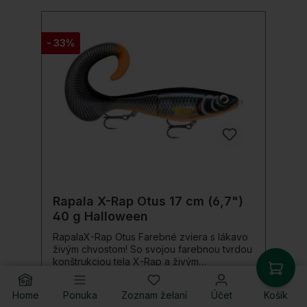
brade pre nastavenie ponorovej hĺbky
vymeniteľné oceľové lanko Carbon-49 ultra
ostré háčiky SGY ochranné, opakovane
- 33%
použiteľné klipové balenie Veľkosť háčika:
3
Rapala X-Rap Otus 17 cm (6,7")
40 g Halloween
RapalaX-Rap Otus Farebné zviera s lákavo
živým chvostom! So svojou farebnou tvrdou
konštrukciou tela X-Rap a živým
kosáčikovým chvostom kombinuje X-Rap
Otus mnoho vlastností, ktoré sú pre dravé
Home
Ponuka
Zoznam želaní
Účet
Košík
ryby takmer neodolateľné. Vďaka týmto