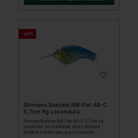
správnou voľbou. Vobler môžete vypustiť a
čln riadiť alebo veslovať. To ho uvedie do
pohybu a priláka rôzne ryby. Dávate
prednosť lovu prívlačou? The Shallow Shad
Rap je na to ako stvorený. Nezáleží na tom,
akou rýchlosťou nahodíte prút. Pretože
- 62%
dosahujete vynikajúce výsledky chytania s
pomalým a rýchlym vysunutím. S týmto
malým kamarátom ste dokonale vybavení na
trolling a prívlač! Podrobnosti o produkte:
Farba: Strieborná (S) Dĺžka: 9 cm Hmotnosť:
12 g Háčik: 2 x Black Nickel Trebles od VMC
Veľkosť háčika: 3 klasická akcia na
raneného mihuľa konštrukcia z balzového
dreva
Shimano Bantam MB Flat AR-C
5,7cm 9g Levanduľa
ShimanoBantam MB Flat AR-C 5,7cm 9g
Lavender Je Crankbait, ktorý dokáže
prilákať každú rybu aj pri pomalom
vedení!Bantam Macbeth Flat AR-C dokonale