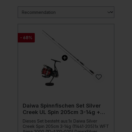
- 68%
Daiwa Spinnfischen Set Silver
Creek UL Spin 205cm 3-14g +
WFT Ajima 2000 Forelle Barsch
Dieses Set besteht aus:1x Daiwa Silver
Creek Spin 205cm 3-14g (11441-205)1x WFT
Ajima 2000 (1D-A310-020) DaiwaSilver