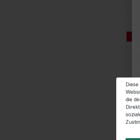
- 64
Diese
Websi
die d
Direk
sozia
Zusti