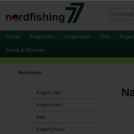
springen
Zur Hauptnavigation springen
Home
Angelruten
Angelrollen
Sets
Angel
Boote & Motoren
Nash Siren
Na
Angelruten
Angelrollen
Sets
Angelschnur