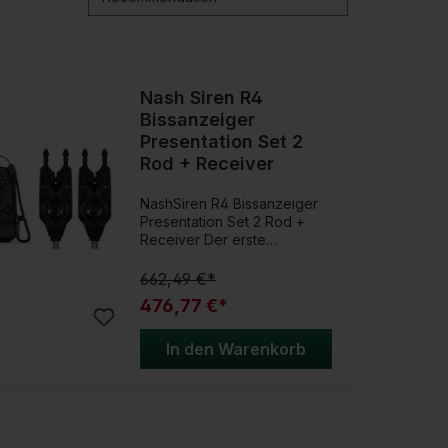
Nash Siren R4
Bissanzeiger
Presentation Set 2
Rod + Receiver
NashSiren R4 Bissanzeiger
Presentation Set 2 Rod +
Receiver Der erste
Bissanzeiger, der sich den
Herausforderungen des
662,49 €*
mittlerweile globalen
476,77 €*
Karpfenangelns stellt! Der
Siren R4 ist der neue
Standard, wenn es um
In den Warenkorb
akkurate und zuverlässige
Bissanzeige geht. Egal ob an
einem englischen Parksee
oder an den größten
Gewässern Europas. Die