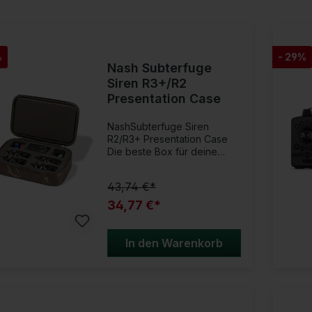
%
- 29%
Nash Subterfuge
Siren R3+/R2
Presentation Case
NashSubterfuge Siren
R2/R3+ Presentation Case
Die beste Box für deine
Bissanzeiger!Das robuste,
stoßfeste Presentation Case
43,74 €*
bewahrt Ihre wertvollen R2-
oder R3+-Bissanzeiger, den
34,77 €*
Receiver und Ersatzbatterien
sicher in hochdichtem
Schaumstoff, der sie vor
In den Warenkorb
Beschädigungen schützt.
Das Gehäuse verfügt über
Aussparungen für bis zu vier
Alarme und einen
Empfänger.Beachten Sie,