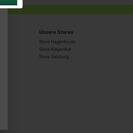
Unsere Stores
Store Hagenbrunn
Store Klagenfurt
Store Salzburg