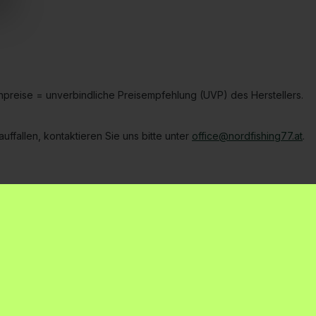
hpreise = unverbindliche Preisempfehlung (UVP) des Herstellers.
ffallen, kontaktieren Sie uns bitte unter
office@nordfishing77.at
.