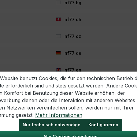
nf77 bg
Keine Produkte gefunden.
nf77 ch
nf77 cz
nf77 de
nf77 en
 Website benutzt Cookies, die für den technischen Betrieb 
te erforderlich sind und stets gesetzt werden. Andere Cook
nf77 es
en Komfort bei Benutzung dieser Website erhöhen, der
twerbung dienen oder die Interaktion mit anderen Websites
nf77 fr
len Netzwerken vereinfachen sollen, werden nur mit Ihrer
mmung gesetzt.
Mehr Informationen
nf77 hr
Nur technisch notwendige
Konfigurieren
Alle Cookies akzeptieren