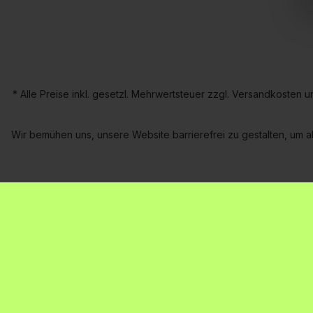
* Alle Preise inkl. gesetzl. Mehrwertsteuer zzgl. Versandkoste
Wir bemühen uns, unsere Website barrierefrei zu gestalten, um al