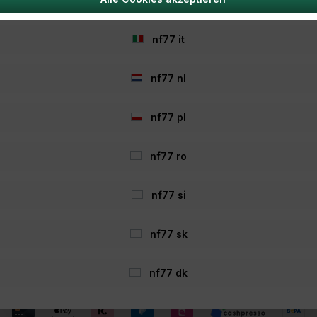
nf77 hu
nf77 it
echtliches
Informationen
nf77 nl
rklärung
Häufig gestellte Fragen
nf77 pl
Jobs / Karriere
ular
Versandinformationen
ehrung
Zahlungsmöglichkeiten
nf77 ro
Gutscheine
llungen
Geschenke
nf77 si
age
Newsletter
n
Über Nordfishing77
nf77 sk
Aktionen
nf77 dk