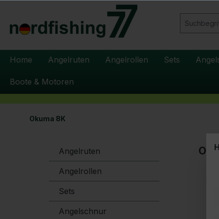
springen
Zur Hauptnavigation springen
Home
Angelruten
Angelrollen
Sets
Angel
Boote & Motoren
Okuma 8K
H
Oku
Angelruten
Angelrollen
Sets
Angelschnur