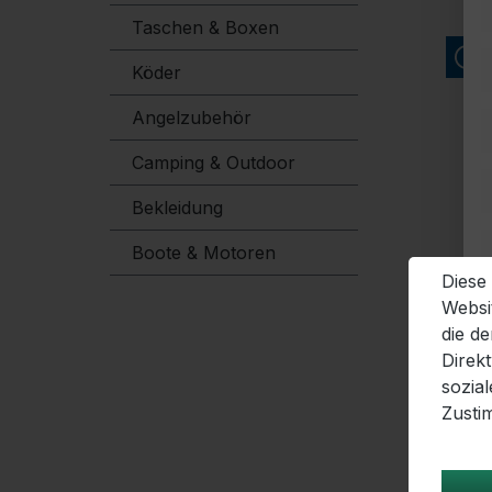
Taschen & Boxen
Köder
Angelzubehör
Camping & Outdoor
Bekleidung
Boote & Motoren
Diese
Websi
die d
Direk
sozia
Zusti