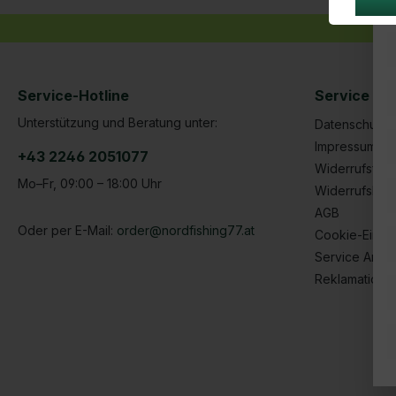
Service-Hotline
Service | R
Unterstützung und Beratung unter:
Datenschutze
Impressum
+43 2246 2051077
Widerrufsform
Mo–Fr, 09:00 – 18:00 Uhr
Widerrufsbel
AGB
Oder per E-Mail:
order@nordfishing77.at
Cookie-Einste
Service Anfr
Reklamatione