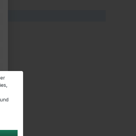
der
ies,
 und