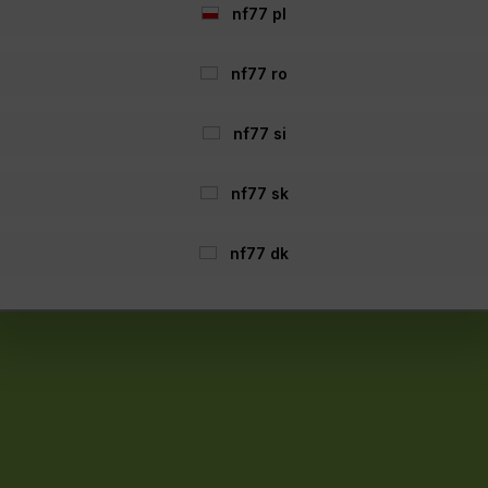
nf77 pl
nf77 ro
nf77 si
n und ggf. Nachnahmegebühren, wenn nicht anders angegeben. Streic
nf77 sk
Barrierefreiheitserklärung:
len Nutzern den Zugang zu ermöglichen. Sollte Ihnen eine Barriere au
nf77 dk
Realisiert mit Shopware