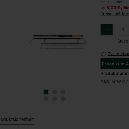
Inhalt:
1 Stück
ab
3,00 € / M
Preise inkl. M
Produkt 
Stück
Zum Merkzet
Frage zum A
Produktnumm
EAN:
5056317
oduktsicherheit