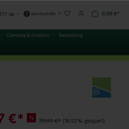
0,00 €*
f77 de
Service/Hilfe
Camping & Outdoor
Bekleidung
R
7 €*
%
a
119,99 €*
(18.52
%
gespart)
b