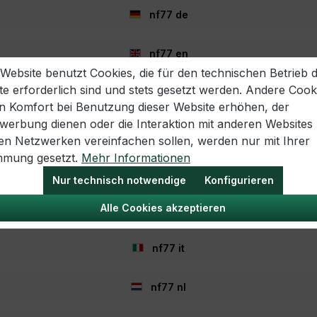
nf77 de
nf77 en
 Website benutzt Cookies, die für den technischen Betrieb 
te erforderlich sind und stets gesetzt werden. Andere Cook
nf77 es
echtliches
Informationen
en Komfort bei Benutzung dieser Website erhöhen, der
rklärung
Häufig gestellte Fragen
twerbung dienen oder die Interaktion mit anderen Websites
nf77 fr
Jobs / Karriere
len Netzwerken vereinfachen sollen, werden nur mit Ihrer
ular
Versandinformationen
mmung gesetzt.
Mehr Informationen
nf77 hr
ehrung
Zahlungsmöglichkeiten
Nur technisch notwendige
Konfigurieren
Gutscheine
llungen
Geschenke
Alle Cookies akzeptieren
nf77 hu
age
Newsletter
n
Über Nordfishing77
nf77 it
Aktionen
nf77 nl