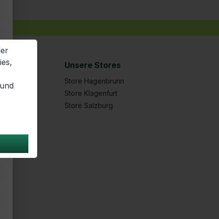
der
ies,
Unsere Stores
Store Hagenbrunn
 und
Store Klagenfurt
Store Salzburg