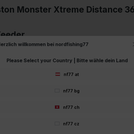
ston Monster Xtreme Distance 3
Feeder
erzlich willkommen bei nordfishing77
Please Select your Country | Bitte wähle dein Land
rfekt für Angelplätze, die eine kräftige, kurze Rute erfordern. Die
s ermöglicht, Feeder mit Leichtigkeit zu befördern und gleichzeitig e
nf77 at
nf77 bg
254
360
nf77 ch
124
nf77 cz
150