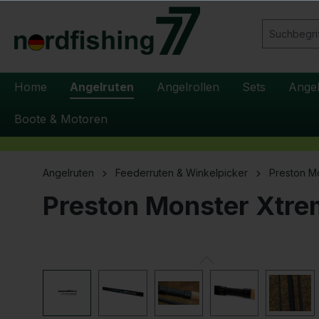
springen
Zur Hauptnavigation springen
Home
Angelruten
Angelrollen
Sets
Ange
Boote & Motoren
Angelruten
Feederruten & Winkelpicker
Preston M
Preston Monster Xtr
Bildergalerie überspringen