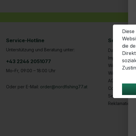
Diese
Websi
Service-Hotline
Service | R
die d
Unterstützung und Beratung unter:
Datenschutze
Direk
Impressum
sozia
+43 2246 2051077
Widerrufsform
Zusti
Mo–Fr, 09:00 – 18:00 Uhr
Widerrufsbel
AGB
Oder per E-Mail:
order@nordfishing77.at
Cookie-Einste
Service Anfr
Reklamatione