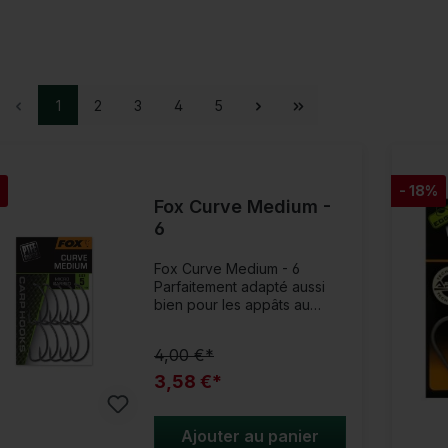
1
2
3
4
5
- 18%
Fox Curve Medium -
6
Fox Curve Medium - 6
Parfaitement adapté aussi
bien pour les appâts au
fond, les wafters que pour
les présentations Pop
4,00 €*
UpCes hameçons sont tous
fabriqués selon les normes
3,58 €*
élevées de la série Premium
Fox Edges Arma Point. Le
revêtement PTFE non
Ajouter au panier