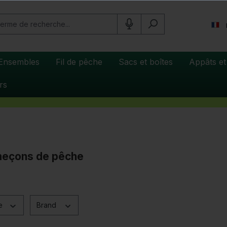
Ensembles
Fil de pêche
Sacs et boîtes
Appâts et
rs
eçons de pêche
ce
Brand