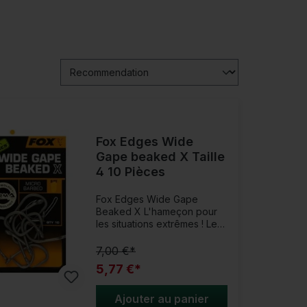
Fox Edges Wide
Gape beaked X Taille
4 10 Pièces
Fox Edges Wide Gape
Beaked X L'hameçon pour
les situations extrêmes ! Le
Fox Edges Wide Gape
Beaked X est la version
7,00 €*
extrêmement stable du
5,77 €*
modèle d'hameçon Edges
Wide Gape Beaked.
L'hameçon super résistant
Ajouter au panier