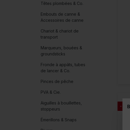
Têtes plombées & Co.
Embouts de canne &
Accessoires de canne
Chariot & chariot de
transport
Marqueurs, bouées &
groundsticks
Fronde à appâts, tubes
de lancer & Co.
Pinces de pêche
PVA & Cie.
Aiguilles à bouillettes,
B
- 34
stoppeurs
Émerillons & Snaps