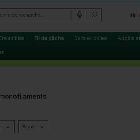
Ensembles
Fil de pêche
Sacs et boîtes
Appâts et
rs
s monofilaments
ce
Brand