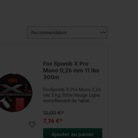
Fox Spomb X Pro
Mono 0,26 mm 11 lbs
300m
FoxSpomb X Pro Mono 0,26
mm 5 kg 300m Rouge Ligne
monofilament de faible
diamètre spécialement pour
le Spomb !La Fox Spomb X
10,00 €*
Pro Mono est la ligne
7,76 €*
monofilament ultime pour le
Spomb. Sa couleur rouge vif
assure une visibilité
Ajouter au panier