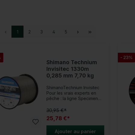
1
2
3
4
5
%
- 23%
Shimano Technium
Invisitec 1330m
0,285 mm 7,70 kg
ShimanoTechnium Invisitec
Pour les vrais experts en
pêche : la ligne Specimen
invisible - la Mercedes des
rayons de ligne !La
30,95 €*
Technium Invisitec est basée
25,78 €*
sur le processus de
fabrication en trois couches
de Shimano. Grâce à cela, la
Ajouter au panier