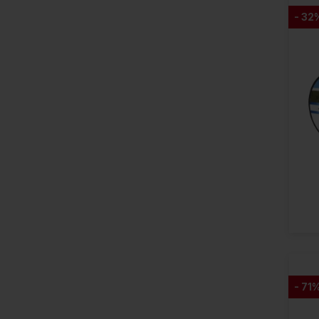
- 32
- 71