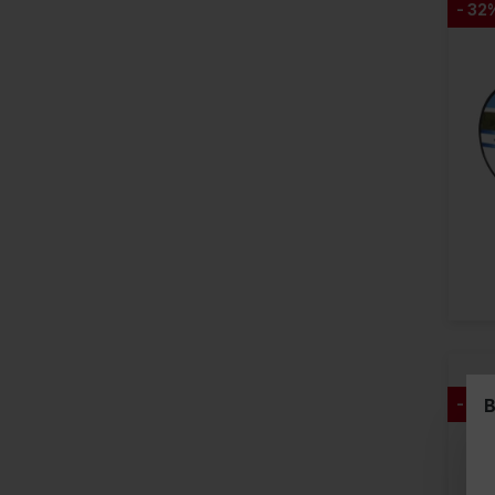
- 32
B
- 26