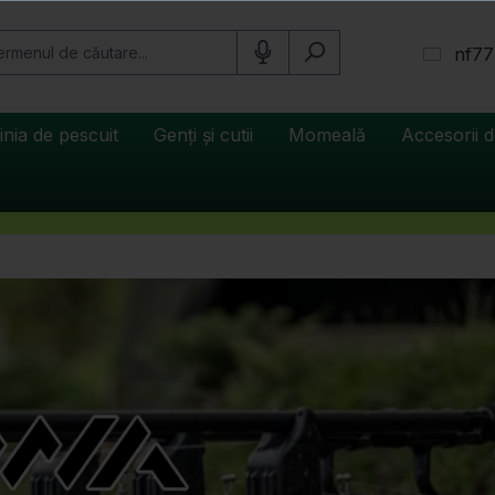
nf77
inia de pescuit
Genți și cutii
Momeală
Accesorii d