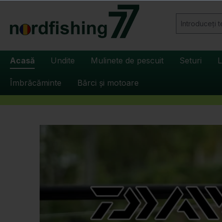
căutare
Sari la navigarea principală
Acasă
Undite
Mulinete de pescuit
Seturi
L
Îmbrăcăminte
Bărci și motoare
Sari peste galeria de imagini