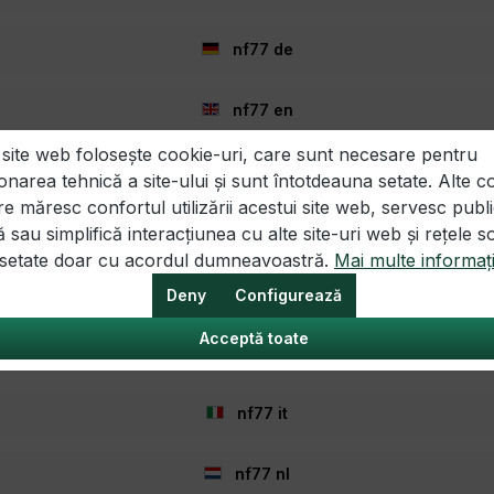
nf77 de
nf77 en
 site web folosește cookie-uri, care sunt necesare pentru
nf77 es
onarea tehnică a site-ului și sunt întotdeauna setate. Alte c
Legal
Informație
re măresc confortul utilizării acestui site web, servesc publi
nf77 fr
ă sau simplifică interacțiunea cu alte site-uri web și rețele s
telor
Intrebări frecvente
i setate doar cu acordul dumneavoastră.
Mai multe informați
Oferte de munca
nf77 hr
Deny
Configurează
nulare
Informații de livrare
tragere
Optiuni de plata
Acceptă toate
Bonuri
nf77 hu
Cadouri
rvice
Buletin informativ
nf77 it
Despre noi
Acțiuni
nf77 nl