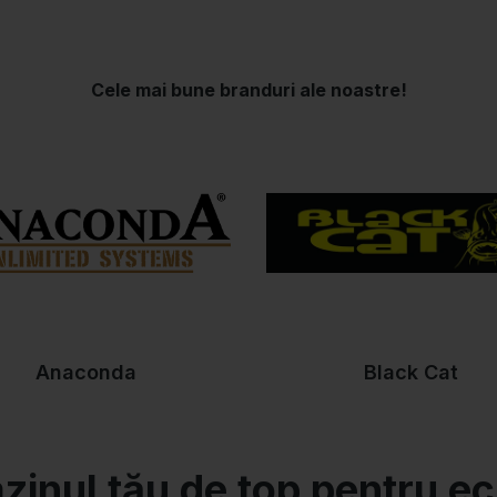
ermania și întreaga UE!
enit în ultimii ani un trend tot mai popular, care include numeroase st
scuitul marin sau de adâncime până la cel de apă dulce, cum ar fi pe
o
linie potrivită
. De asemenea, vei găsi toate
accesoriile necesare pe
ansete și accesorii de pescuit la
i și cele mai mari capturi, ai nevoie de
e branduri!
baitrunner de la
Shimano
, echipament pentru crap de la
Anaconda
ș
m
și
momeală
de la branduri renumite precum
Rapala
și
Dynamite Bai