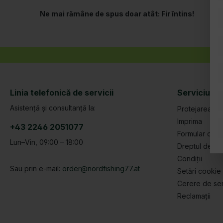
*Toate prețurile includ TVA plus costurile de expediere și,
Ne străduim să facem site-ul nostru acce