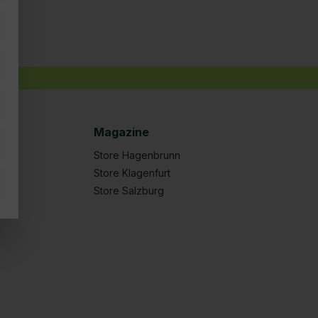
tăiate = preț recomandat de vânzare (PRV) al producătorului.
ne contactați la
office@nordfishing77.at
.