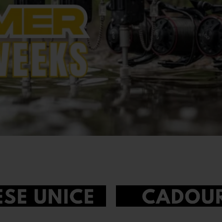
Cele mai bune branduri ale noastre!
Black Cat
CC Moore
zinul tău de top pentru e