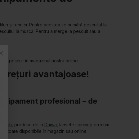
și soluții anti-țânțari! Iar dacă nu vrei să dormi sau să
 dintre cele mai fascinante creaturi ale lumii – peștele.