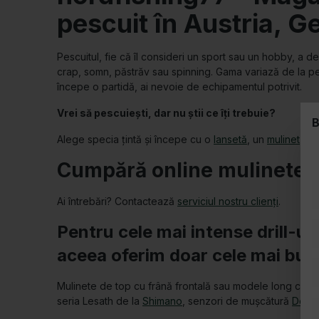
Plănuiești o vacanță de pescuit sau o
Consultă gama noastră de
echipamente de camping și 
stai direct pe sol, avem paturi de pescuit și cele mai co
De ce să alegi nordfishing77?
Prețuri accesibile
Cumpărături în magazin și online
B
Compatibil cu PC, tabletă și smartphone
Plăți sigure prin criptare SSL
Gamă vastă de produse
Consultanță de la profesioniști
Recenzii excelente
Procesare simplă a comenzilor
Diversitate de metode de plată
Livrare rapidă
Suntem mândri să sprijinim unul dintre cele mai frumoase 
Nu rata ofertele și noutățile – urmărește-ne pe
Facebo