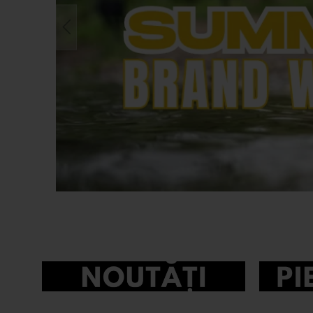
>
Anaconda
nordfishing77 – Maga