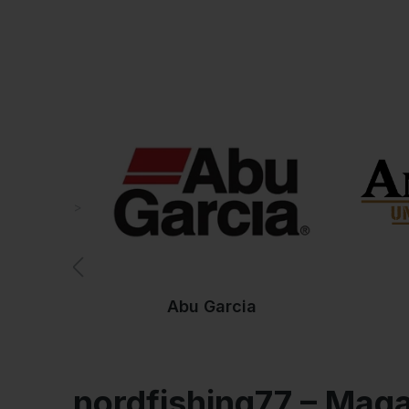
pescuit în Austria, G
Pescuitul, fie că îl consideri un sport sau un hobby, a dev
crap, somn, păstrăv sau spinning. Gama variază de la pe
începe o partidă, ai nevoie de echipamentul potrivit.
Vrei să pescuiești, dar nu știi ce îți trebuie?
Alege specia țintă și începe cu o
lansetă
, un
mulinet
și 
Cumpără online mulinete, l
Ai întrebări? Contactează
serviciul nostru clienți
.
Pentru cele mai intense drill-ur
aceea oferim doar cele mai bun
Mulinete de top cu frână frontală sau modele long cast 
seria Lesath de la
Shimano
, senzori de mușcătură
Delki