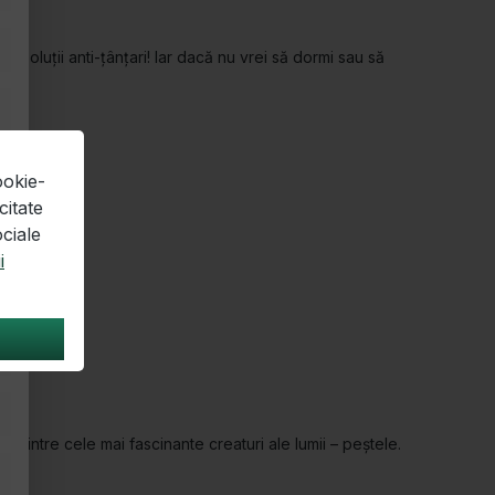
ookie-
Magazine
citate
ociale
Store Hagenbrunn
i
Store Klagenfurt
Store Salzburg