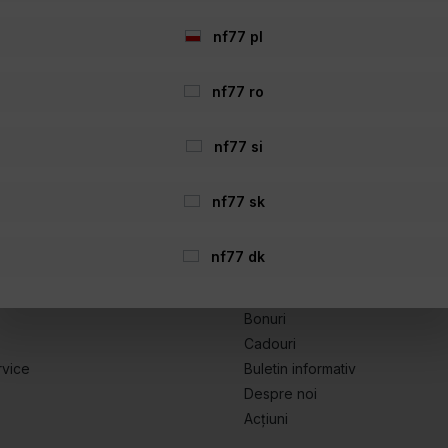
nf77 pl
nf77 ro
nf77 si
 eventual, taxele de ramburs, dacă nu se specifică altfel. Prețurile 
nf77 sk
Declarație privind accesibilitatea:
nf77 dk
sibil tuturor utilizatorilor. Dacă observați vreo barieră, vă rugăm să 
Realizata cu Shopware