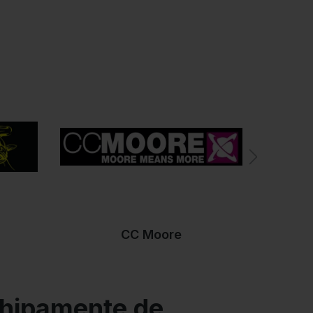
iluri și tehnici. Printre acestea se numără pescuitul la
scuitul la muscă. Pentru a merge la pescuit sau a
ntru pescuit
în magazinul nostru online.
 prețuri avantajoase!
 echipament profesional – de
i
Nash
, produse de la
Daiwa
, lansete spinning precum
ts
– toate disponibile în magazin sau online.