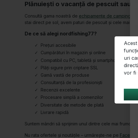
Ne mai rămâne de spus doar atât: Fir întins!
Acest
funcți
Linia telefonică de servicii
Serviciu | 
uri ca
direct
Asistență și consultanță la:
Protejarea da
vor f
Imprima
+43 2246 2051077
Formular de a
Lun–Vin, 09:00 – 18:00
Dreptul de re
Condiții
Sau prin e-mail:
order@nordfishing77.at
Setări cookie
Cerere de se
Reclamații