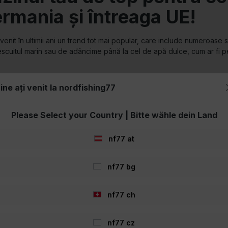
 partidă mai lungă?
outdoor
: corturi, umbrele de pescuit, saci de dormit, lanterne frontale 
nfortabile scaune de pescuit.
ine ați venit la nordfishing77
Please Select your Country | Bitte wähle dein Land
nf77 at
nf77 bg
nf77 ch
hobby-uri: pescuitul. O pasiune în armonie cu natura, relaxarea și una
nf77 cz
ok
,
Instagram
și abonează-te la
newsletter-ul nostru gratuit
!