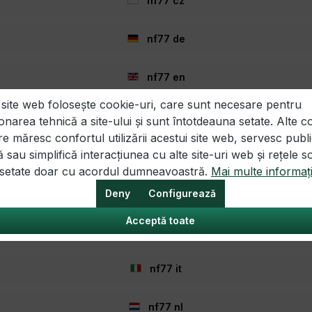
nf77 cz
e
nf77 de
nf77 en
 site web folosește cookie-uri, care sunt necesare pentru
nf77 es
onarea tehnică a site-ului și sunt întotdeauna setate. Alte c
re măresc confortul utilizării acestui site web, servesc publi
Legal
Informație
nf77 fr
ă sau simplifică interacțiunea cu alte site-uri web și rețele s
telor
Intrebări frecvente
i setate doar cu acordul dumneavoastră.
Mai multe informați
Oferte de munca
nf77 hr
Deny
Configurează
nulare
Informații de livrare
tragere
Optiuni de plata
Acceptă toate
nf77 hu
Bonuri
Cadouri
nf77 it
rvice
Buletin informativ
Despre noi
Acțiuni
nf77 nl