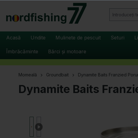
căutare
Sari la navigarea principală
Acasă
Undite
Mulinete de pescuit
Seturi
L
Îmbrăcăminte
Bărci și motoare
Momeală
Groundbait
Dynamite Baits Franzied Por
Dynamite Baits Franz
Sari peste galeria de imagini