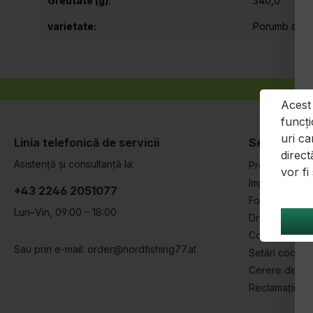
Greutate (g):
340,0
varietate:
Porumb dulc
Acest
funcți
uri ca
Linia telefonică de servicii
Serviciu | 
direct
Asistență și consultanță la:
Protejarea da
vor f
Imprima
+43 2246 2051077
Formular de a
Lun–Vin, 09:00 – 18:00
Dreptul de re
Condiții
Sau prin e-mail:
order@nordfishing77.at
Setări cookie
Cerere de se
Reclamații