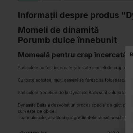
Informații despre produs "
Momeli de dinamită
Porumb dulce înnebunit
Momeală pentru crap încercată și
B
Particulele au fost încercate și testate momeli de crap chiar
Cu toate acestea, mulți oameni se feresc să folosească part
Particulele frenetice de la Dynamite Baits sunt soluția la ace
Dynamite Baits a dezvoltat un proces special de gătit prin 
cum este de obicei.
Toate uleiurile, atractorii și ingredientele rămân neschimba