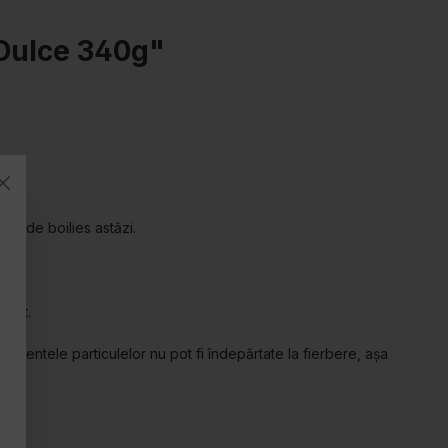
 Dulce 340g"
jos de boilies astăzi.
diat.
onentele particulelor nu pot fi îndepărtate la fierbere, așa