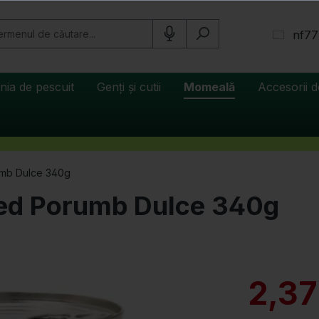
nf77
inia de pescuit
Genți și cutii
Momeală
Accesorii d
umb Dulce 340g
ied Porumb Dulce 340g
2,3