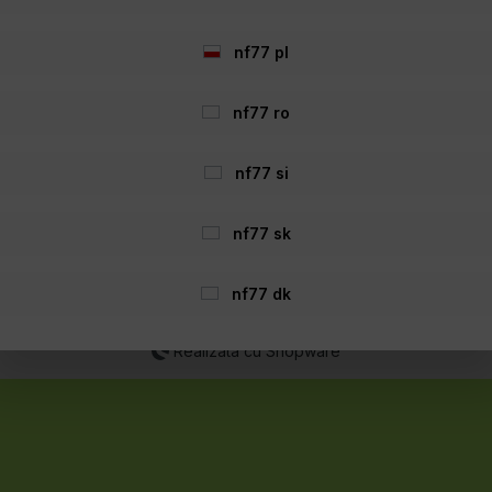
nf77 pl
nf77 ro
nf77 si
nf77 sk
 eventual, taxele de ramburs, dacă nu se specifică altfel. Prețurile 
Declarație privind accesibilitatea:
nf77 dk
sibil tuturor utilizatorilor. Dacă observați vreo barieră, vă rugăm să 
Realizata cu Shopware