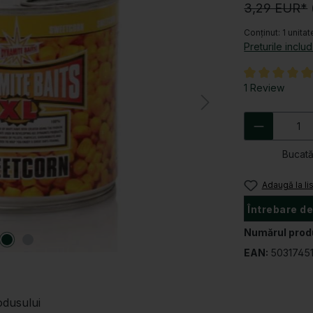
3,29 EUR*
Conținut:
1 unitat
Preturile inclu
Evaluarea medi
1 Review
Cantitat
Bucat
Adaugă la li
Întrebare de
Numărul prod
EAN:
5031745
odusului