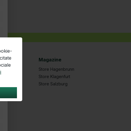
ookie-
citate
Magazine
ociale
Store Hagenbrunn
i
Store Klagenfurt
Store Salzburg