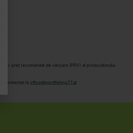
tăiate = preț recomandat de vânzare (PRV) al producătorului.
ne contactați la
office@nordfishing77.at
.