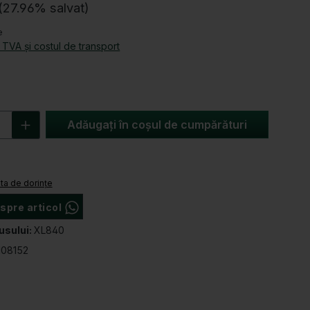
u
(27.96% salvat)
c
e
e
d TVA și costul de transport
r
e
e de 5 din 5 stele
e produs: Introduceți cantitatea dorită s
Adăugați în coșul de cumpărături
ă
sta de dorințe
spre articol
Numărul produsului:
usului:
XL840
108152