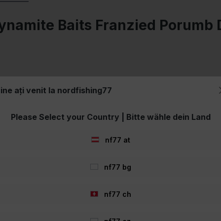
Dynamite Baits Franzied Porumb
 testată!
ine ați venit la nordfishing77
 înainte de era boilies. În multe ape, ele nu sunt încă cu nimic mai pre
Please Select your Country | Bitte wähle dein Land
icule. Nu au timpul sau capacitatea de a-și pregăti particulele.
nf77 at
astă problemă. Deja pregătite și gata de utilizare, le puteți folosi ime
nf77 bg
care particulele sunt pregătite în recipient. Aceasta înseamnă că comp
nf77 ch
te chiar și după procesul de gătire.