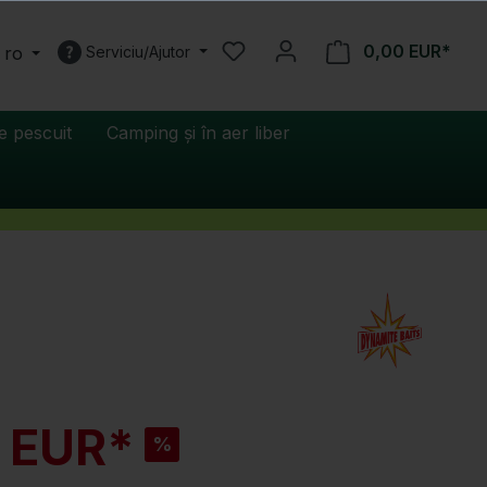
0,00 EUR*
 ro
Serviciu/Ajutor
e pescuit
Camping și în aer liber
R
7 EUR*
%
e
d