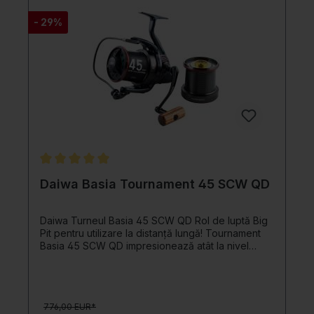
- 29%
Evaluarea medie de 5 din 5 stele
Daiwa Basia Tournament 45 SCW QD
Daiwa Turneul Basia 45 SCW QD Rol de luptă Big
Pit pentru utilizare la distanță lungă! Tournament
Basia 45 SCW QD impresionează atât la nivel
vizual, cât și tehnic. Maneta din lemn îi conferă o
anumită senzație retro, care este evidențiată de
designul altfel modern. Pentru a se potrivi stilului
tău, acest rol are și cea mai recentă tehnologie.
776,00 EUR*
Unul dintre punctele forte ale mulinetei pentru