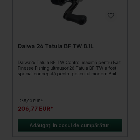
Daiwa 26 Tatula BF TW 8.1L
Daiwa26 Tatula BF TW Control maximă pentru Bait
Finesse Fishing ultraușor!26 Tatula BF TW a fost
special concepută pentru pescuitul modern Bait
Finesse cu momeli ușoare. Fiecare detaliu al
acestei mulinete este proiectat pentru a arunca
momeli foarte mici cu precizie, control și eficiență
maximă – fără compromisuri în ceea ce privește
265,00 EUR*
stabilitatea sau confortul de utilizare.Inima
mulinetei este tamburul ultraușor de 30 mm din
206,77 EUR*
Super-Super-Duralumin. Mai ales la pescuitul cu
momeli ușoare, greutatea tamburului este
esențială: tambururile grele necesită o forță mai
Adăugați în coșul de cumpărături
mare de pornire și frânare, ceea ce încetinește
rotația tamburului și reduce distanța și controlul