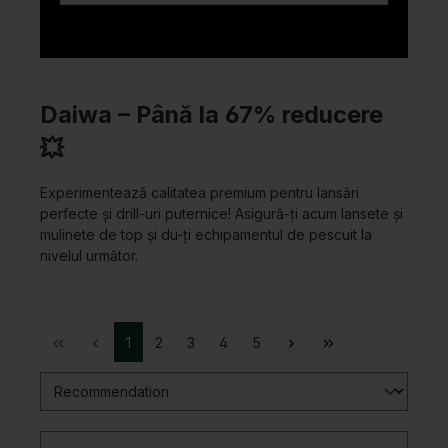
Daiwa – Până la 67% reducere
💥
Experimentează calitatea premium pentru lansări
perfecte și drill-uri puternice! Asigură-ți acum lansete și
mulinete de top și du-ți echipamentul de pescuit la
nivelul următor.
1
2
3
4
5