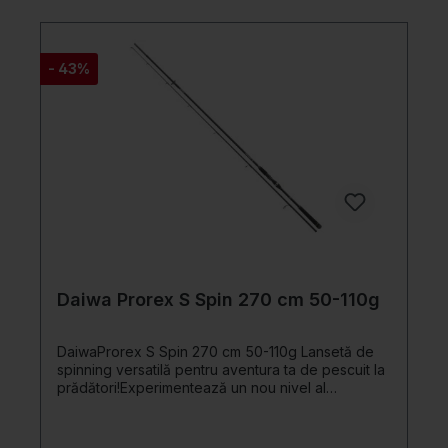
utilizate în apă stagnantă sau cu curgere lent și
permit detectarea chiar și a mușcăturilor precaute
la distanțe lungi. Ninja Fiecare lansetă vine cu o
cutie de transport pentru a asigura transportul și
- 43%
depozitarea în siguranță. Aceste lansete sunt
alegerea ideală pentru pescarii care caută lansete
feeder de încredere, care oferă performanțe și
calitate impresionante. Cu lansetele feeder Daiwa
Ninja X sunteți bine echipat pentru a pescui cu
succes în diferite ape și condiții de pescuit. Aveți
încredere în Daiwa și vedeți cum aceste lansete
vă îmbogățesc aventurile de pescuit. Detalii
produs Sembrit din fibră de carbon HMC+ Mâner
din plută de înaltă calitate Port mulinetă DPS Inele
de oxid de titan
Daiwa Prorex S Spin 270 cm 50-110g
DaiwaProrex S Spin 270 cm 50-110g Lansetă de
spinning versatilă pentru aventura ta de pescuit la
prădători!Experimentează un nou nivel al
pescuitului cu această lansetă de spinning
modernă! Blanck-urile subțiri, echilibrate din fibră
de carbon HMC+ îți garantează cea mai înaltă