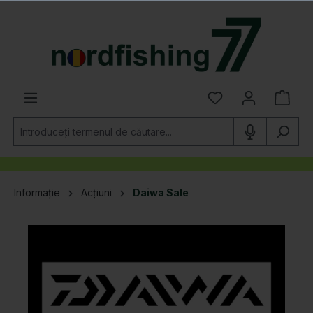
utul principal
Informație
Acțiuni
Daiwa Sale