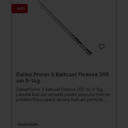
- 46%
Daiwa Prorex S Baitcast Finesse 205
cm 5-14g
DaiwaProrex S Baitcast Finesse 205 cm 5-14g
Lansetă Baitcast versatilă pentru pescuitul țintit de
prădători!Descoperă lanseta Baitcast perfectă
pentru aventurile tale de pescuit! Seria Prorex S îți
oferă modele pentru aproape orice pește
prădător autohton și metodele de pescuit
adecvate.Datorită blank-ului din fibră de carbon
109,00 EUR*
HMC+, lanseta este ușoară, robustă și reactivă. Cu