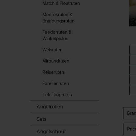
Match & Floatruten
Meeresruten &
Brandungsruten
Feederruten &
Winkelpicker
Welsruten
Allroundruten
Reiseruten
Forellenruten
Teleskopruten
Angelrollen
Bra
Sets
Pri
Angelschnur