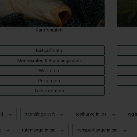
Karpfenruten
Baitcastruten
Meeresruten & Brandungsruten
Welsruten
Reiseruten
Teleskopruten
nd
rutenlänge in ft
testkurve in lbs
wg 
ce
rutenlänge in cm
transportlänge in cm