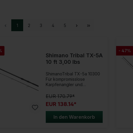
1
2
3
4
5
%
- 47%
Shimano Tribal TX-5A
10 ft 3,00 lbs
ShimanoTribal TX-5a 10300
Für kompromisslose
Karpfenangler und
Weitenjäger!Bei den Tribal
TX-5A Karpfenruten handelt
EUR 170.79*
es sich um die ultimativen
EUR 138.14*
Kraftpakete der Tribal
Karpfenruten. Sie wurden
entwickelt, um die größten
In den Warenkorb
unserer Angelgewässer zu
beangeln und Karpfen in
jeder Größen- und