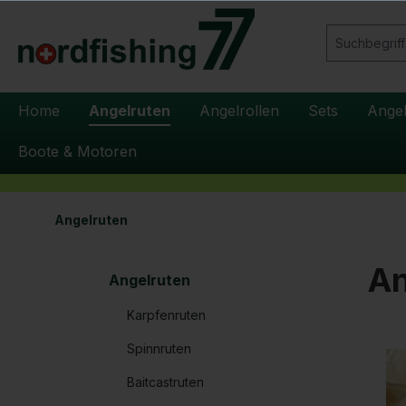
springen
Zur Hauptnavigation springen
Home
Angelruten
Angelrollen
Sets
Ange
Boote & Motoren
Angelruten
An
Angelruten
Karpfenruten
Spinnruten
Baitcastruten