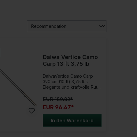
Daiwa Vertice Camo
Carp 13 ft 3,75 lb
DaiwaVertice Camo Carp
390 cm (10 ft) 3,75 lbs
Elegante und kraftvolle Rute
für Karpfenangler!Du suchst
eine Karpfenrute, die sowohl
EUR 180.83*
optisch als auch funktional
EUR 96.47*
überzeugt? Diese schlanke
Rute mit kräftiger
Spitzenaktion liefert Dir nicht
In den Warenkorb
nur enorme Wurfweiten,
sondern auch die nötige
Power im Drill.Der