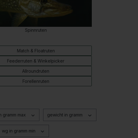
Spinnruten
Match & Floatruten
Feederruten & Winkelpicker
Allroundruten
Forellenruten
in gramm max
gewicht in gramm
wg in gramm min