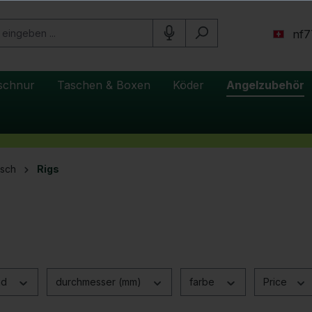
nf7
schnur
Taschen & Boxen
Köder
Angelzubehör
isch
Rigs
s
nd
durchmesser (mm)
farbe
Price