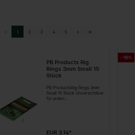
1
2
3
4
5
- 18%
PB Products Rig
Rings 3mm Small 15
Stück
PB ProductsRig Rings 3mm
Small 15 Stück Unverzichtbar
für jeden
Karpfenangler!Kleine Ringe
für die Montage am
Schnurende oder dem
Haken. Hergestellt aus einer
matten Beschichtung, die
den Ring sehr schön und
EUR 3.14*