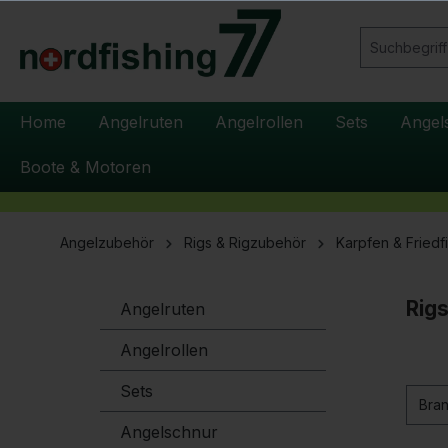
springen
Zur Hauptnavigation springen
Home
Angelruten
Angelrollen
Sets
Angel
Boote & Motoren
Angelzubehör
Rigs & Rigzubehör
Karpfen & Friedf
Rig
Angelruten
Angelrollen
Sets
Bra
Angelschnur