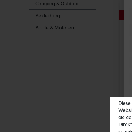
Camping & Outdoor
- 18
Bekleidung
Boote & Motoren
Diese
Websi
die d
Direk
sozia