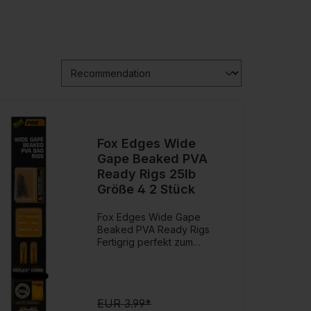
Fox Edges Wide
Gape Beaked PVA
Ready Rigs 25lb
Größe 4 2 Stück
Fox Edges Wide Gape
Beaked PVA Ready Rigs
Fertigrig perfekt zum
Fischen mit Inlinemontagen!
Dieses Fertigrig ist mit einem
weichen Reflex Camo
Geflecht gebunden und
EUR 3.99*
beinhaltet alles was du für