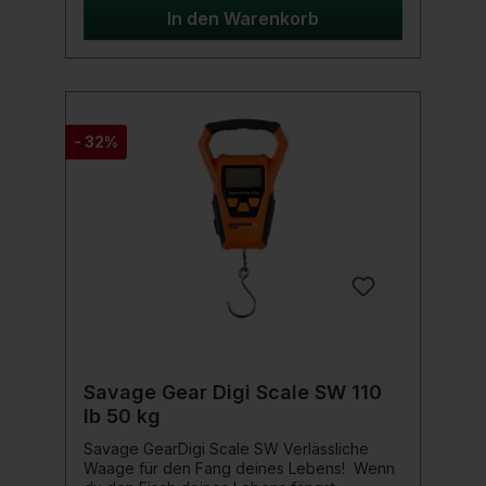
Angler, die auf Nummer sicher gehen
In den Warenkorb
wollen. Selbst wenn du eine große Waage,
wie zum Beispiel die Reuben Heaton besitzt
der Scales Pouch ist geräumig genug, um
sie zu schützen.Produktdetails: Maße: 33 cm
(H) x 21 cm (B)
- 32%
Savage Gear Digi Scale SW 110
lb 50 kg
Savage GearDigi Scale SW Verlässliche
Waage für den Fang deines Lebens! Wenn