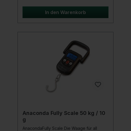
Klettverschluß und ein Zubehörfach für die
Wiegehaken. Produktdetails: Anzeige in kg
In den Warenkorb
oder lb -50kg/110lb wiegt in 200g Schritten
2 Metallhaken inkl. Tasche
Anaconda Fully Scale 50 kg / 10
g
AnacondaFully Scale Die Waage für all