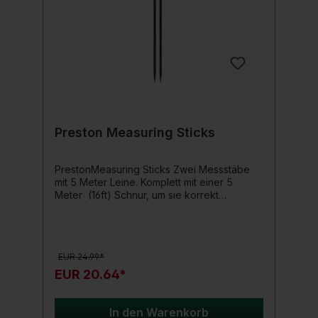
Preston Measuring Sticks
PrestonMeasuring Sticks Zwei Messstäbe
mit 5 Meter Leine. Komplett mit einer 5
Meter (16ft) Schnur, um sie korrekt
einzusetzen. 2 farbig markierte
Kordelstopper ermöglichen es die
verschiedenen Entfernungen, mit
demselben Paar Sticks zu markieren. Die
EUR 24.99*
Sticks haben eine Art Bohrer am Ende, um
selbst im harten Boden zu kommen und den
EUR 20.64*
Stich reinzuschrauben.Handhabung:Stecken
Sie die Sticks mit der Schur fest im Boden,
so das sich zwischen den Sticks die 5 Meter
In den Warenkorb