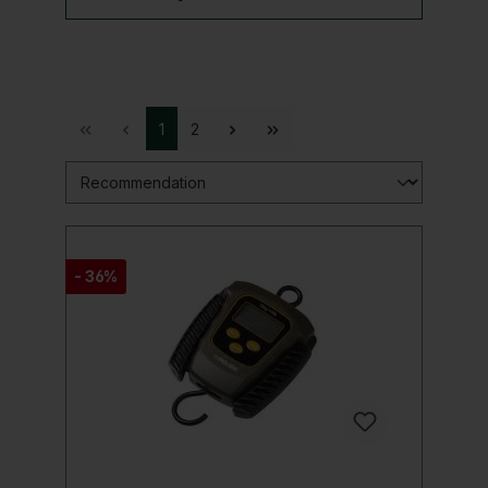
1
2
- 36%