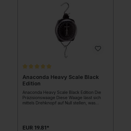
Durchschnittliche Bewertung von 5 von 5 Sternen
Anaconda Heavy Scale Black
Edition
Anaconda Heavy Scale Black Edition Die
Präzisionswaage Diese Waage lässt sich
mittels Drehknopf auf Null stellen, was
besonders praktisch ist wenn man
Wiegesäcke etc. benutzt möchte.
Mitgeliefert werden auch 2 stabile
Metallhaken. Dazu gibt es auch noch eine
EUR 19.81*
gepolsterte Anaconda Edition Tasche mit