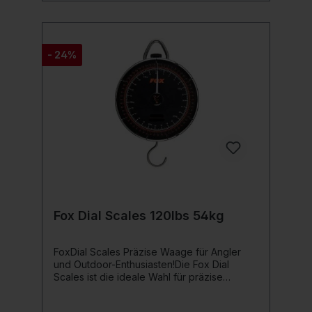
Gewichtswerte brauchen. Produktdetails:
inklusive: Tragetasche Höhe 171 cm
Transportmaß: 97,5 cm Ohne dem
Wiegesack und Waage
- 24%
Fox Dial Scales 120lbs 54kg
FoxDial Scales Präzise Waage für Angler
und Outdoor-Enthusiasten!Die Fox Dial
Scales ist die ideale Wahl für präzise
Gewichtsmessungen im Outdoor-Bereich.
Diese robuste Waage bietet sowohl