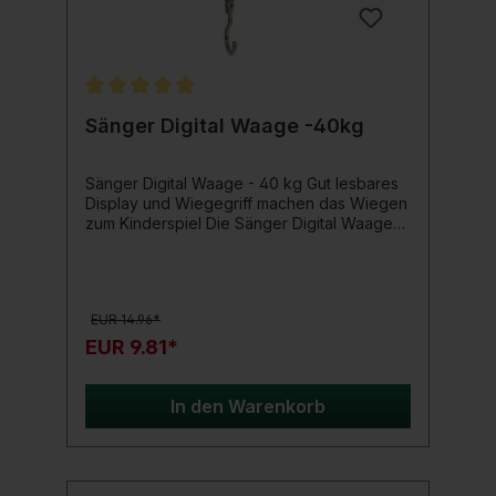
Durchschnittliche Bewertung von 5 von 5 Sternen
Sänger Digital Waage -40kg
Sänger Digital Waage - 40 kg Gut lesbares
Display und Wiegegriff machen das Wiegen
zum Kinderspiel Die Sänger Digital Waage
ist eine grundsolide Digitalwaage, deren
Wiegebereich ( 10 g Schritte) zwischen 10 g
und 40Kg liegt. Sie misst wahlweise in Kg, Lb
und Oz. Weiteres verfügt die Waage über
EUR 14.96*
eine Hold-Funktion und eine Tare
Funktion. Produktdetails: Wiegebereich zw.
EUR 9.81*
10 g und 40 kg wiegt in 10 g Schritten
Batterien sind im Lieferumfang enthalten!
In den Warenkorb