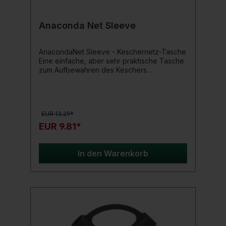
Anaconda Net Sleeve
AnacondaNet Sleeve - Keschernetz-Tasche
Eine einfache, aber sehr praktische Tasche
zum Aufbewahren des Keschers.
Geruchsbelästigung und Verschmutzung
durch feuchte Netze gehört damit endgültig
der Vergangenheit an.Per Klettverschluss
kannst du dein Netz perfekt an Kescherstab
EUR 13.29*
& Co befestigen.Produktdetails: Länge: ca.
122 cm Breite: ca. 14 cm
EUR 9.81*
In den Warenkorb