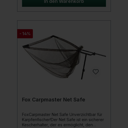
verfügen über einen bedruckten,
In den Warenkorb
gummierten Griff.Produktdetails: Lämge: 350
cm Teile: 2 Verfügt über unsere MST-
Technologie Jeder Abschnitt ist mit unserem
Glide Tape Finish überzogen Verstärktes 1K-
Carbon am Gewinde Beschichtetes
Messinggewinde Bedruckter gummierter
- 14%
Griff Lieferung in einem Kunststoffrohr
Fox Carpmaster Net Safe
FoxCarpmaster Net Safe Unverzichtbar für
Karpfenfischer!Der Net Safe ist ein sicherer
Kescherhalter, der es ermöglicht, den