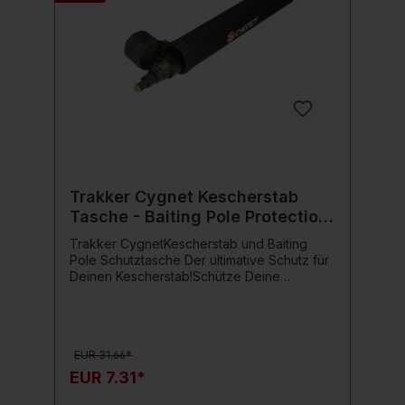
Trakker Cygnet Kescherstab
Tasche - Baiting Pole Protection
Tube 182 cm
Trakker CygnetKescherstab und Baiting
Pole Schutztasche Der ultimative Schutz für
Deinen Kescherstab!Schütze Deine
wertvollen Kescherstäbe oder Baiting Poles
mit der Trakker Cygnet Kescherstab und
Baiting Pole Schutztasche.Mit einer
Gesamtlänge von 182 cm und einer
EUR 31.66*
Innenlänge von 177 cm bietet diese Tasche
einen robusten Schutz vor Stößen und
EUR 7.31*
Abrieb. Das schlanke Profil unterstreicht ihre