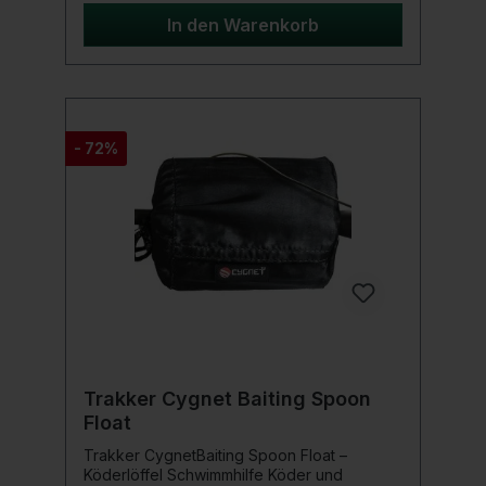
verstärkte Kraft, während die
Schaumstoffeinsätze für geräuschfreien
In den Warenkorb
Transport sorgen. Die Reißverschlusskappe
ermöglicht schnellen Zugriff, und der
Tragegriff macht den Transport extrem
einfach.Verlass dich auf Cygnet, um deine
Ausrüstung sicher und stilvoll zu
schützen.Produktdetails: Gesamtlänge: 182
- 72%
cm Innenlänge: 177 cm Außendurchmesser:
6 cmInnedurchmesser: 5 cm Lieferung: nur
die Tasche ohne Inhalt!
Trakker Cygnet Baiting Spoon
Float
Trakker CygnetBaiting Spoon Float –
Köderlöffel Schwimmhilfe Köder und