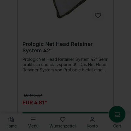
Prologic Net Head Retainer
System 42“
PrologicNet Head Retainer System 42“ Sehr
praktisch und platzsparend! Das Net Head
Retainer System von ProLogic bietet eine
clevere und sichere Methode, um den Fisch
im Wasser zu behalten. Ein besonders
großer Pluspunkt ist die einfache Bedienung
sowie die Tatsache, dass es mit Kescher bis
EUR 16.62*
zu 42“ (Kescher ist nicht im Lieferumfang
enthalten) kompatibel ist. Das Netzmaterial
EUR 4.81*
besteht aus einem fischfreundlichen
Material im Camo-Design. Produktdetails: mit
Keschern bis 42“ kompatibel clevere und
In den Warenkorb
sichere Methode einfache Bedienung
Home
Menü
Wunschzettel
Konto
Cart
fischfreundliches Material Camo-Design