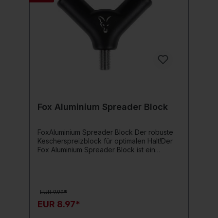
Fox Aluminium Spreader Block
FoxAluminium Spreader Block Der robuste
Kescherspreizblock für optimalen Halt!Der
Fox Aluminium Spreader Block ist ein
unverzichtbares Zubehör für Angler, die auf
Qualität und Langlebigkeit setzen. Dieser
Kescherspreizblock besteht aus
hochwertigem Aluminium, das für seine
EUR 9.99*
Festigkeit und Widerstandsfähigkeit bekannt
ist. Mit einem Standard-3/8 BSF-Gewinde ist
EUR 8.97*
der Spreader Block kompatibel mit 42” und