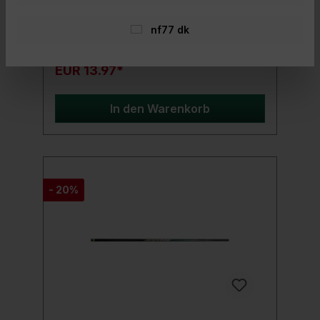
extrem belastbaren Glasfaserblank und er
ist passend für alle herkömmlichen
Kescherköpfe.Produktdetails: Länge: 3 m
nf77 dk
Transportlänge: 112 cm Teile: 3 Gewicht: 320
EUR 19.96*
g
EUR 13.97*
In den Warenkorb
- 20%