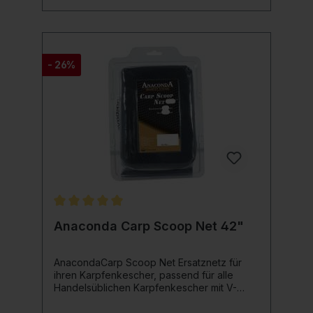
jetzt den Anaconda Abs Magist Net
Spreader und erlebe eine verbesserte
Angelperformance!
- 26%
Durchschnittliche Bewertung von 5 von 5 Sternen
Anaconda Carp Scoop Net 42"
AnacondaCarp Scoop Net Ersatznetz für
ihren Karpfenkescher, passend für alle
Handelsüblichen Karpfenkescher mit V-
Block. Produktdetails:
hochstrapazierfähiges Netzmaterial schnell