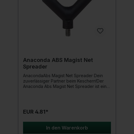
Anaconda ABS Magist Net
Spreader
AnacondaAbs Magist Net Spreader Dein
zuverlässiger Partner beim Keschern!Der
Anaconda Abs Magist Net Spreader ist ein
unverzichtbares Werkzeug für jeden Angler.
Mit seiner robusten Bauweise und dem
einfachen Design ermöglicht er eine
mühelose und sichere Befestigung deines
EUR 4.81*
Keschers. Egal, ob du vom Ufer aus angelst
oder mit dem Boot unterwegs bist, dieser
Net Spreader bietet eine zuverlässige
In den Warenkorb
Lösung für das Keschern von Fischen.Hol dir