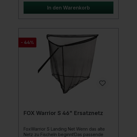
46” Keschern und eignet sich hervorragend
als Ersatzteil für die meisten Kescher mit
In den Warenkorb
Gewinde.Dank seiner robusten Konstruktion
und der präzisen Passform bietet der Fox
Aluminium Spreader Block einen sicheren
Halt und sorgt dafür, dass der Kescher stabil
bleibt, auch unter Belastung. Dieses
Ersatzteil ist die perfekte Lösung, um die
- 44%
Lebensdauer Ihres Keschers zu verlängern
und für reibungslose Angelerlebnisse zu
sorgen.Setzen Sie auf den Fox Aluminium
Spreader Block, wenn Sie nach einem
zuverlässigen, langlebigen und
passgenauen Ersatzteil für Ihre Kescher
suchen. Optimieren Sie Ihre
Angelausrüstung und genießen Sie das
Angeln mit dem besten
Zubehör.Produktdetails: Passt für 42“ und
46“ Kescherköpfe
FOX Warrior S 46" Ersatznetz
FoxWarrior S Landing Net Wenn das alte
Netz zu Fischeln beginnt!Das passende