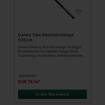
Daiwa Tele Kescherstange
535cm
DaiwaTeleskop Kescherstange Kräftiger
Bootskescher für kapitale Fänge Diese
hochwertig verarbeitete, teleskopierbare
Kescherstange mit einer Länge von 535 cm
eignet sich hervorragend, wenn von hohen
Uferböschungen und Spundwänden, oder
vom Boot aus gekeschert wird! Das
EUR 125.00*
Gewinde eignet sich für den Einsatz mit
normale Schraubkescherköpfe und
EUR 78.14*
Bootskescherköpfe
gleichermaßen. Produktdetails: Größe: 535
cm Transportlänge: 71 cm Anzahl Teile: 9
In den Warenkorb