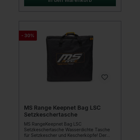
In den Warenkorb
zu übertreffenden
Tragekomfort.Produktdetails: Maße: 60 x 55
x 20 cm Material: 100% EVA
- 30%
MS Range Keepnet Bag LSC
Setzkeschertasche
MS RangeKeepnet Bag LSC
Setzkeschertasche Wasserdichte Tasche
für Setzkescher und Kescherköpfe! Der