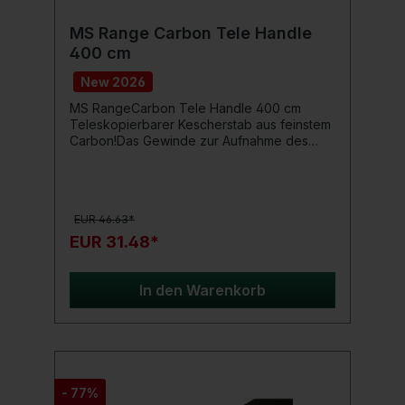
MS Range Carbon Tele Handle
400 cm
New 2026
MS RangeCarbon Tele Handle 400 cm
Teleskopierbarer Kescherstab aus feinstem
Carbon!Das Gewinde zur Aufnahme des
Kescherkopfes wurde genietet und
verklebt, sodass ein 100%ig fester Sitz der
Kescherkopfes garantiert ist.Produktdetails:
Länge: 400 cm hochwertige Metallabschluss
EUR 46.63*
EUR 31.48*
In den Warenkorb
- 77%