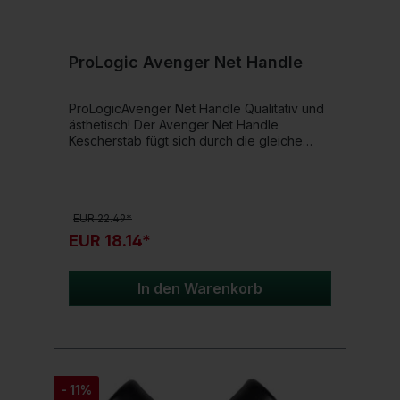
ProLogic Avenger Net Handle
ProLogicAvenger Net Handle Qualitativ und
ästhetisch! Der Avenger Net Handle
Kescherstab fügt sich durch die gleiche
Verarbeitungsqualität und Ästhetik optimal in
die Avenger-Range von Prologic ein. Der
zweiteilige Avenger 6ft-Kescherstab eignet
sich ideal für starke Belastung. Außerdem
EUR 22.49*
erhältst du durch die Möglichkeit den
schwarzen Kescherstab aufzuteilen eine
EUR 18.14*
kurze Transportlänge von nur
103cm. Produktdetails: Länge: 18 0cm
zweiteilig Transportlänge: 103 cm Farbe:
In den Warenkorb
Schwarz
- 11%