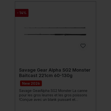
Hakrate deutlich. Der hochwertige Torayca-
Blank sorgt für eine extrem
reaktionsfreudige Performance, die am
- 14%
Wasser den Unterschied machen kann.
Lieferumfang 1x Savage Gear Revenge SG6
UL Game BC Baitcastrute
Savage Gear Alpha SG2 Monster
Baitcast 221cm 60-130g
New 2026
Savage GearAlpha SG2 Monster La canne
pour les gros leurres et les gros poissons
!Conçue avec un blank puissant et
progressif, renforcé pour diriger et lancer
de grands swimbaits, ainsi que pour gérer