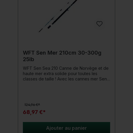
WFT Sen Mer 210cm 30-300g
25lb
WFT Sen Sea 210 Canne de Norvège et de
haute mer extra solide pour toutes les
classes de taille ! Avec les cannes mer Sen
Sea, l'équipe WFT crée de nouveaux
standards dans le domaine de la pêche
ultra-légère en fjord et en haute mer, sans
se limiter à limiter la taille des poissons. Qu'il
124,96 €*
s'agisse d'un prédateur marin léger de 1 kg
ou d'un géant d'eau salée de 50 kg, le
68,97 €*
concept de canne Sen Sea peut affronter
absolument n'importe quel adversaire ! Les
cannes WFT Sen Sea Norway sont
Ajouter au panier
équipées d'un blank solide (pas creux !) à