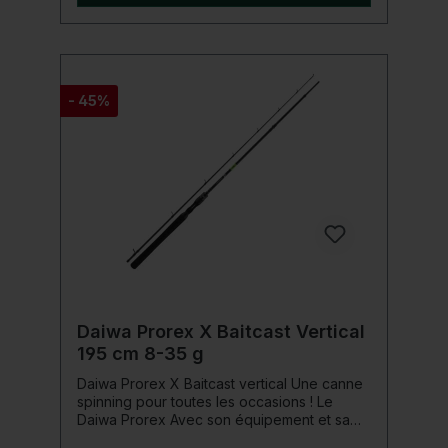
exclusives telles que la fibre de carbone
HVF et la construction X45, les cannes
Tatula XT sont inégalées en termes de
rapport qualité-prix ! Détails du produit:
Blank en fibre de carbone HVF Construction
en fibre de carbone X45 Pièce à main
- 45%
Brading-X Poignée EVA dure de haute
qualité Porte-moulinet Fuji VSS Joints
toriques Fuji
Daiwa Prorex X Baitcast Vertical
195 cm 8-35 g
Daiwa Prorex X Baitcast vertical Une canne
spinning pour toutes les occasions ! Le
Daiwa Prorex Avec son équipement et sa
technologie de premier ordre, il vous offre