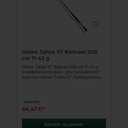
Daiwa Tatula XT Baitcast 208
cm 11-42 g
Daiwa Tatula XT Baitcast 208 cm 11-42 g
Excellente promotion - prix sensationnel !
Avec les cannes Tatula XT, Daiwa propose
une série de cannes spéciales parfaitement
adaptées à la pêche aux appâts souples et
durs très légers à moyennement lourds.
Développée et testée par nos experts chez
120,83 €*
Daiwa Japan, la série Tatula XT est
disponible dans le monde entier dans
66,47 €*
différentes gammes. Equipées de
composants de haute qualité de Fuji et de
technologies de construction de cannes
Ajouter au panier