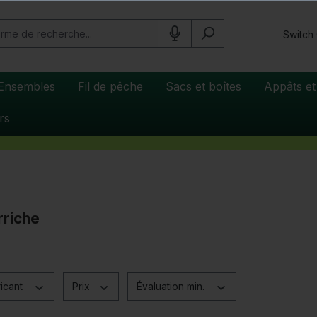
Switch
Ensembles
Fil de pêche
Sacs et boîtes
Appâts et
rs
rriche
icant
Prix
Évaluation min.