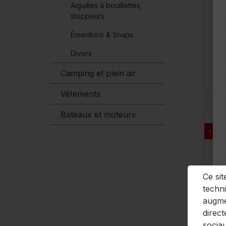
Aiguilles à bouillettes,
stoppeurs
Émerillons & Snaps
Divers
Camping et plein air
Vêtements
Bateaux et moteurs
- 10
Ce si
techni
augmen
direct
socia