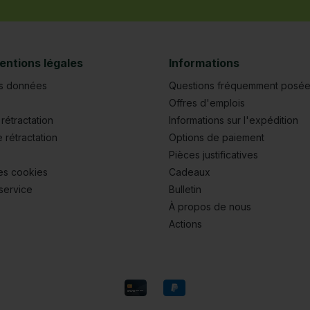
pêche" (pêche de gestion,
pêche de trophée, etc.)
avec du matériel fin a
commencé en Angleterre et
aux Pays-Bas et a ensuite
entions légales
Informations
déferlé chez nous avec
l'épuisette moderne,
es données
Questions fréquemment posé
s'établissant comme la
Offres d'emplois
méthode de contention
rétractation
Informations sur l'expédition
idéale pour les poissons
capturés lors de
e rétractation
Options de paiement
compétitions. Grâce à sa
Pièces justificatives
conception généreuse, vous
pouvez y garder vos prises
es cookies
Cadeaux
importantes, sans attendre
service
Bulletin
désespérément le peseur ;-)
À propos de nous
Un superbe sac de transport
est inclus dans la livraison.
Actions
Détails du produit : Longueur
: 2,5 m Largeur : 50 cm Livré
avec un piquet de terre (40
cm). Netz : 100% Polyester
Inclus sac de transport