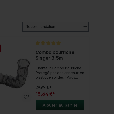
Note moyenne de 5 sur 5 étoiles
Combo bourriche
Singer 3,5m
Chanteur Combo Bourriche
Protégé par des anneaux en
plastique solides ! Vous
pouvez parfaitement fixer
cette épuisette tubulaire de
29,99 €*
3,5 mètres de long et
15,64 €*
environ 50 cm de large sur
la berge grâce au piquet
fourni dans la livraison et la
Ajouter au panier
placer complètement dans
l'eau. La bourriche classique