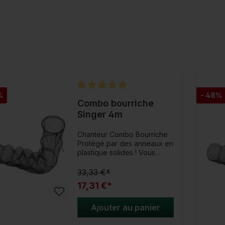
%
- 48%
Note moyenne de 5 sur 5 étoiles
Combo bourriche
Singer 4m
Chanteur Combo Bourriche
Protégé par des anneaux en
plastique solides ! Vous
pouvez parfaitement fixer
cette épuisette tubulaire de
33,33 €*
4 mètres de long et environ
17,31 €*
50 cm de large sur la berge
grâce au piquet fourni dans
la livraison et la placer
Ajouter au panier
complètement dans l'eau. La
bourriche classique joue