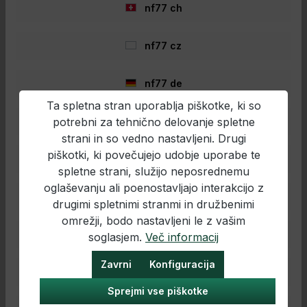
nf77 ch
nf77 cz
Preston Dura Keepnet 4m Quick
Dry Mesh
nf77 de
PrestonDura Keepnet 4m Quick Dry
MeshRobuster Setzkescher für
Ta spletna stran uporablja piškotke, ki so
Angler!Features4 Meter langer Setzkescher
mit Quick Dry MeshFreiliegende Aluminium-
potrebni za tehnično delovanje spletne
nf77 en
Außenringe für maximalen
strani in so vedno nastavljeni. Drugi
SchutzVerstellbarer Angle Lock für flexible
piškotki, ki povečujejo udobje uporabe te
PositionierungRobustes, schnelltrocknendes
nf77 es
121,99 €*
Mesh-MaterialPull-through Handgriffe für
spletne strani, služijo neposrednemu
einfaches HandlingPerfekt für Commercials
109,57 €*
oglaševanju ali poenostavljajo interakcijo z
und natürliche GewässerOptimal für
nf77 fr
drugimi spletnimi stranmi in družbenimi
Stipprute und
FeederangelnEinsatzbereichDer Preston
omrežji, bodo nastavljeni le z vašim
Dodaj v košarico
Dura Keepnet 4m Quick Dry Mesh ist ideal
nf77 hr
soglasjem.
Več informacij
für ambitionierte Angler, die oft an
Commercials, Flüssen und Kanälen fischen.
Zavrni
Konfiguracija
Dank des schnelltrocknenden Mesh-
nf77 hu
Materials trocknet der Kescher rasch und ist
Sprejmi vse piškotke
einfach sauber zu halten, was das
- 10%
Aufräumen nach der Session unkompliziert