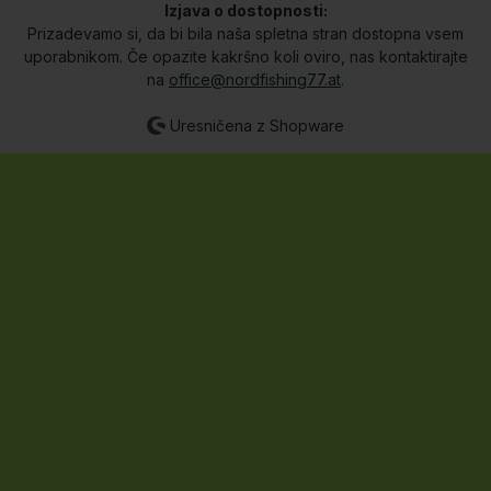
Izjava o dostopnosti:
Prizadevamo si, da bi bila naša spletna stran dostopna vsem
uporabnikom. Če opazite kakršno koli oviro, nas kontaktirajte
na
office@nordfishing77.at
.
Uresničena z Shopware