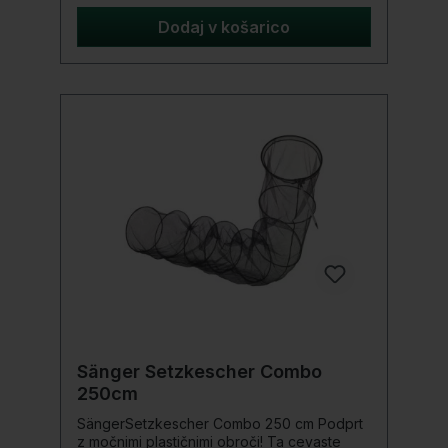
MeshRingmaterial: AluminiumArtikelnummer:
P0140075EinsatzbereichDas Preston Dura
Dodaj v košarico
Keepnet 4m Carp Mesh ist perfekt für
Angler, die an Naturgewässern und
Commercial Fisheries fischen. Es ist ideal für
intensive Sessions und hohe Fangzahlen,
da es speziell für starke Beanspruchung
konzipiert wurde.Lieferumfang1x Preston
Dura Keepnet 4m Carp Mesh
Sänger Setzkescher Combo
250cm
SängerSetzkescher Combo 250 cm Podprt
z močnimi plastičnimi obroči! Ta cevaste