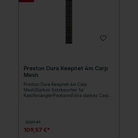
Preston Dura Keepnet 4m Carp
Mesh
Preston Dura Keepnet 4m Carp
MeshStarkes Setzkescher für
Karpfenangler!FeaturesExtra starkes Carp
Mesh für hohe BelastungenÄußere
Aluminiumringe zum Schutz des
NetzesVerstellbare Angle Lock Verriegelung
für einfache HandhabungLanglebig und
121,99 €*
widerstandsfähig gegen
VerschleißTechnische DatenLänge: 4
109,57 €*
MeterMaterial: Karpfenfreundliches