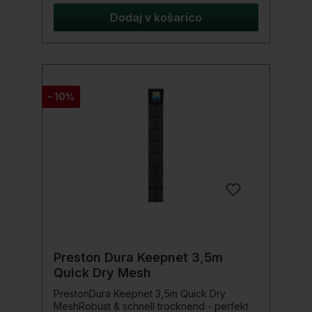
DatenLänge: 3,5 MeterMaterial:
Schnelltrocknendes Carp MeshRahmen:
Dodaj v košarico
AluminiumArtikelnummer:
P0140073EinsatzbereichDas Preston Dura
Keepnet ist speziell für Wettkampfangler
und passionierte Karpfenangler entwickelt
worden. Durch seine robuste Bauweise und
das strapazierfähige Netzmaterial eignet es
- 10%
sich ideal für den Fang und die sichere
Aufbewahrung großer Fische.Lieferumfang1
x Preston Dura Keepnet 3,5m Carp Mesh
Preston Dura Keepnet 3,5m
Quick Dry Mesh
PrestonDura Keepnet 3,5m Quick Dry
MeshRobust & schnell trocknend - perfekt