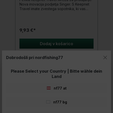
Nova inovacija podjetja Singer. S Keepnet
Travel imate zvestega sopotnika, ki vas
spremlja povsod. Širina mreže 4 mm nudi
optimalno delovanje za varno dvigovanje
rib. Podrobnosti produkta: Mrežasti material
z velikostjo očesa 4 mm Vhod: približno 25
9,93 €*
cm Dolžina: 150 cm
Dodaj v košarico
Dobrodošli pri nordfishing77
Please Select your Country | Bitte wähle dein
- 11%
Land
nf77 at
nf77 bg