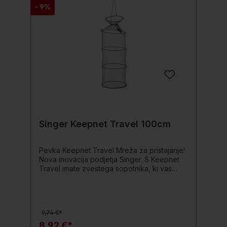
- 9%
Singer Keepnet Travel 100cm
Pevka Keepnet Travel Mreža za pristajanje!
Nova inovacija podjetja Singer. S Keepnet
Travel imate zvestega sopotnika, ki vas
spremlja povsod. Širina mreže 4 mm nudi
optimalno delovanje za varno dvigovanje
rib. Podrobnosti produkta: Mrežasti material
z velikostjo očesa 4 mm Vhod: približno 25
9,74 €*
cm Dolžina: 100 cm
8,92 €*