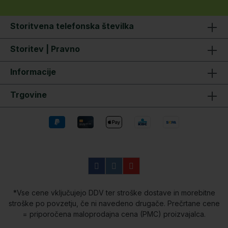
cm Teža: 170 g Material: Plastika Vsebina
paketa - 1 × Black Cat Silent črpalka za
vabo, zračna cev in difuzor, USB polnilni
Storitvena telefonska številka
kabel, vključena baterija, pripravljeno za
uporabo
Storitev | Pravno
Informacije
Trgovine
*Vse cene vključujejo DDV ter stroške dostave in morebitne
stroške po povzetju, če ni navedeno drugače. Prečrtane cene
= priporočena maloprodajna cena (PMC) proizvajalca.