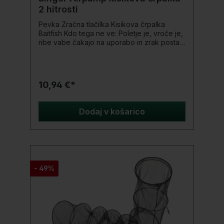
2 hitrosti
Pevka Zračna tlačilka Kisikova črpalka
Baitfish Kdo tega ne ve: Poletje je, vroče je,
ribe vabe čakajo na uporabo in zrak postaja
tesen. Ni lep pogled! S to preprosto, a
super učinkovito zračno črpalko podjetja
Singer se lahko končno znebite tega
nesprejemljivega stanja za ljudi in živali.
10,94 €*
Preprosto obesite zračno črpalko v vedro z
vabo za ribe in kar pride: sveža riba
Podrobnosti produkta: Vodoodporen 2-
Dodaj v košarico
stopenjska nastavitev S cevjo + zračni
kamen Napajanje na 1,5V baterijo
- 49%