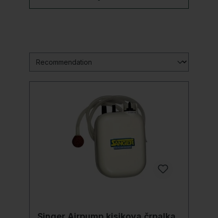
Singer Airpump kisikova črpalka