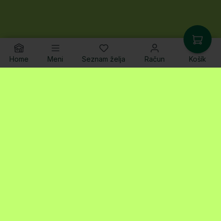
Home
Meni
Seznam želja
Račun
Košík