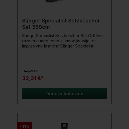
Sänger Specialist Setzkescher
Set 350cm
SängerSpecialist Setzkescher Set Odlično
razmerje med ceno in zmogljivostjo ter
impresivne lastnosti!Sänger Specialist
Setzkescher je idealen za zadrževanje
vseh vrst rib. Fina mreža, debela 3 mm PE,
se hitro suši in skoraj ne absorbira
vode.Podrobnosti o izdelku: Dolžina: 350
44,69 €*
cm
32,31 €*
Dodaj v košarico
- 11%