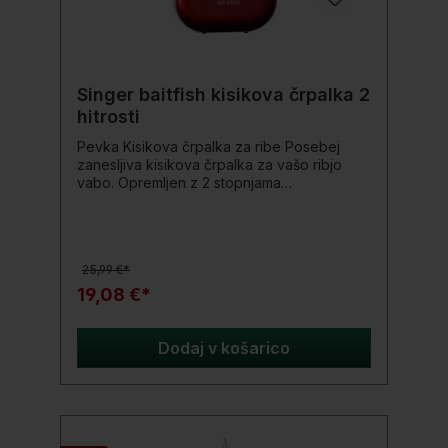
Singer baitfish kisikova črpalka 2
hitrosti
Pevka Kisikova črpalka za ribe Posebej
zanesljiva kisikova črpalka za vašo ribjo
vabo. Opremljen z 2 stopnjama
prezračevanja, kablom za cigaretni
vžigalnik in vključno z zračno cevjo z
zračnim kamnom. Da vašim ribam z vabo ne
zmanjka zraka. Podrobnosti produkta: 2
25,99 €*
nivoja nastavljiva Deluje z 1 x 1,5 VD baterijo
(ni vključena) Vključuje kabel za cigaretni
19,08 €*
vžigalnik s cevjo in zračnim kamnom
Dodaj v košarico