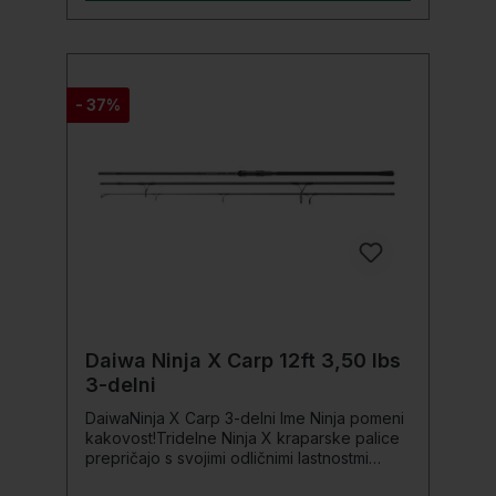
držalo za kolut Seaguide obročki
- 37%
Daiwa Ninja X Carp 12ft 3,50 lbs
3-delni
DaiwaNinja X Carp 3-delni Ime Ninja pomeni
kakovost!Tridelne Ninja X kraparske palice
prepričajo s svojimi odličnimi lastnostmi
metanja in boja. Vitka palica HMC+ se