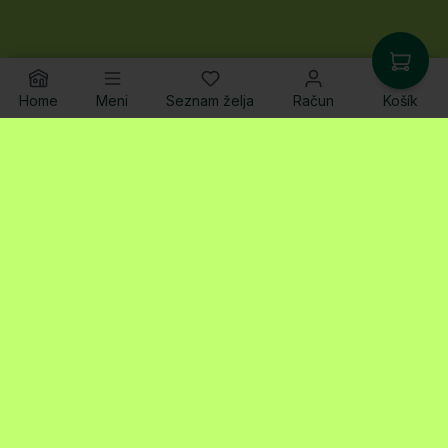
Home
Meni
Seznam želja
Račun
Košík