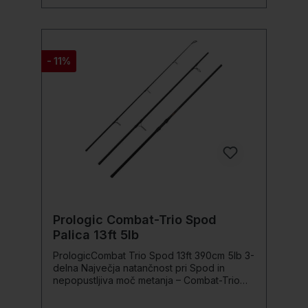
s tehničnega vidika: s svojo tradicionalno
dosledno akcijo in močno hrbtenico palice
naredijo vsak met absolutni užitek!
Zahvaljujoč ogromnim zalogam moči imajo
dovolj moči, da med borbo prisilijo tudi
- 11%
velike krape in jih varno usmerijo v vašo
mrežo. Podrobnosti produkta: 25 ton
naravne karbonske palice Tanek ročaj
palice s prevleko 3A Slim Skin Cork super
tanki dvojni palični obročki iz SiC 40 začetni
obroč Prirobnica XL SiC konični obroč
visokokakovosten nosilec koluta WeBo
“Soft Touch”. Območje logotipa iz 3K
tkanega karbona, črtna sponka Anaconda
Končni pokrov iz aluminija
Prologic Combat-Trio Spod
Palica 13ft 5lb
PrologicCombat Trio Spod 13ft 390cm 5lb 3-
delna Največja natančnost pri Spod in
nepopustljiva moč metanja – Combat-Trio
Spod dostavi vabo in marker natančno na
razdaljo! Lastnosti 24T Carbon-blank z