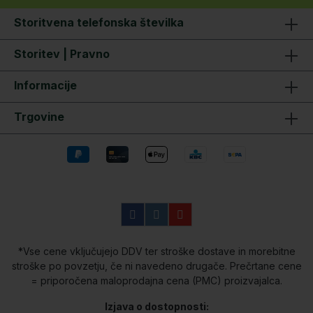
palice Vzdržljivi 5+1 dvobarvni obroči za
palice 50 mm zaganjalni obroč, vijačni kolut
Storitvena telefonska številka
Anaconda Sponka Anaconda line Razdeljen
EVA ročaj palice Transportni kovček
Storitev | Pravno
Informacije
Trgovine
*Vse cene vključujejo DDV ter stroške dostave in morebitne
stroške po povzetju, če ni navedeno drugače. Prečrtane cene
= priporočena maloprodajna cena (PMC) proizvajalca.
Izjava o dostopnosti: