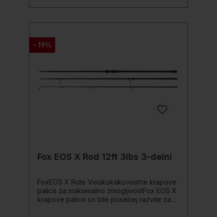
pletenico Vključuje najlonsko zaščitno torbo
za varen transport Tehnični podatki Dolžina:
13ft (390cm) Testna krivulja: 3,5lb Deli: 3
Teža: 449 g Število obročev: 6 Transportna
dolžina: 1,30 m Področje uporabe Prologic
- 19%
Combat-Trio Shrink kraparska palica je
idealna za mobilne krapolovce, ki cenijo
visoko mobilnost in zmogljivost. Popolna za
spontane ribolovne seanse in raznolika
vodna okolja. Obseg dobave 1x Prologic
Combat-Trio Shrink 13ft 390cm 3,5lb 3deli
kraparska palica 1x najlonska zaščitna torba
Fox EOS X Rod 12ft 3lbs 3-delni
FoxEOS X Rute Visokokakovostne krapove
palice za maksimalno zmogljivostFox EOS X
krapove palice so bile posebej razvite za
ribiče, ki iščejo izjemno zmogljivost po
privlačni ceni. Zahvaljujoč njihovim togim