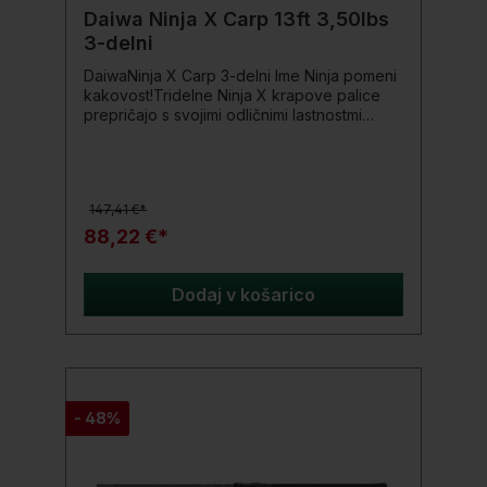
Daiwa Ninja X Carp 13ft 3,50lbs
3-delni
DaiwaNinja X Carp 3-delni Ime Ninja pomeni
kakovost!Tridelne Ninja X krapove palice
prepričajo s svojimi odličnimi lastnostmi
metanja in boja. Vitko HMC+ jedro teh palic
se zelo dobro napolni in leži uravnoteženo
in dobro uravnoteženo v roki. Harmonična
krivulja upogibanja komajda pusti razlikovati
147,41 €*
od dvodelne krapove palice.Podrobnosti o
izdelku: HMC+ ogljikovih vlaken blank
88,22 €*
Zanesljiva spojka (Put-Over) Kakovosten
ročaj Shrinktube DPS držalo za rolo
Seaguide obročki
Dodaj v košarico
- 48%