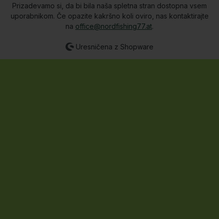
Prizadevamo si, da bi bila naša spletna stran dostopna vsem
uporabnikom. Če opazite kakršno koli oviro, nas kontaktirajte
na
office@nordfishing77.at
.
Uresničena z Shopware