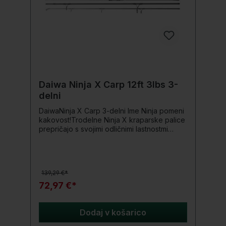
Daiwa Ninja X Carp 12ft 3lbs 3-
delni
DaiwaNinja X Carp 3-delni Ime Ninja pomeni
kakovost!Trodelne Ninja X kraparske palice
prepričajo s svojimi odličnimi lastnostmi
metanja in borbe. Vitko telo HMC+ teh palic
se zelo dobro napolni in leži uravnoteženo
ter dobro balansirano v roki. Harmonična
krivulja upogibanja komaj kaže razliko v
139,29 €*
primerjavi z dvodelno kraparsko
palico.Podrobnosti o izdelku: HMC+
72,97 €*
ogljikova vlakna blank Zanesljiva spojka
(Put-Over) Kakovosten Shrinktube ročaj
DPS držalo za kolut Seaguide obroči
Dodaj v košarico