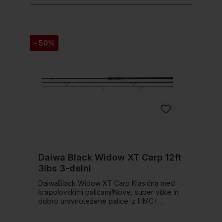
- 50%
Daiwa Black Widow XT Carp 12ft
3lbs 3-delni
DaiwaBlack Widow XT Carp Klasična med
krapolovskimi palicami!Nove, super vitke in
dobro uravnotežene palice iz HMC+
ogljikovih vlaken ponujajo popolnoma
prepričljivo metanje in borbeno zmogljivost