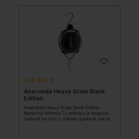
izklop po 60 sekundah
Povprečna ocena 5 od 5 zvezdic
Anaconda Heavy Scale Black
Edition
Anakonda Heavy Scale Black Edition
Natančna tehtnica To tehtnico je mogoče
nastaviti na ničlo z vrtljivim gumbom, kar je
še posebej praktično, če želite uporabljati
vreče za tehtanje itd. Priloženi sta tudi dve
robustni kovinski kavlji. Na voljo je tudi