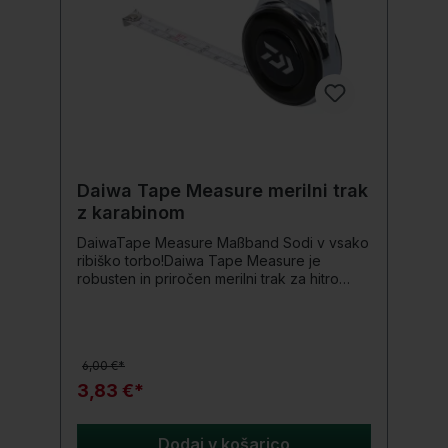
Daiwa Tape Measure merilni trak
z karabinom
DaiwaTape Measure Maßband Sodi v vsako
ribiško torbo!Daiwa Tape Measure je
robusten in priročen merilni trak za hitro
merjenje vašega ulova. Zahvaljujoč
integriranemu karabinu je praktičen za
pritrditev na pasno zanko, torbo ali ribiški
telovnik. Visokokakovinsko kovinsko ohišje
6,00 €*
s črnim Daiwa-logotipom. To kompaktno
orodje sodi v vsako ribiško
3,83 €*
torbo.Podrobnosti o izdelku: Integriran
karabin
Dodaj v košarico