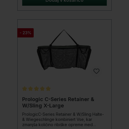
Dodaj v košarico
dolžina: 110 x 65 cm, Transportne dimenzije:
55 x 65 x 20 cm, zelo dobre plavalne
lastnosti, zaščita kolen za fotografiranje,
vodoodbojen 600D najlon, enostavno
pranje, hitro sušenje
- 23%
Povprečna ocena 5 od 5 zvezdic
Prologic C-Series Retainer &
W/Sling X-Large
PrologicC-Series Retainer & W/Sling Halte-
& Wiegeschlinge kombiniert Vse, kar
zmanjša količino ribiške opreme med