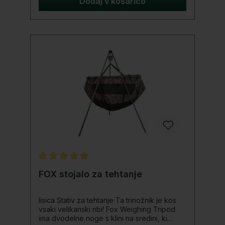
Dodaj v košarico
popolnoma nastavljivimi nogami za
absolutno stabilnost in vsestranskost se to
stojalo lahko uporablja bodisi kot držalo za
palice ali za opremo za kamere in osvetlitev
CNC-obdelan aluminijasti srednji del za
dodatno stabilnost Popolnoma združljivo z
vsemi našimi 12-mm Banksticks Noge so
združljive z zunanjimi palicami naših
Specialist Storm Poles, če je potrebna
dodatna podaljšava
Povprečna ocena 5 od 5 zvezdic
FOX stojalo za tehtanje
lisica Stativ za tehtanje Ta trinožnik je kos
vsaki velikanski ribi! Fox Weighing Tripod
ima dvodelne noge s klini na sredini, ki