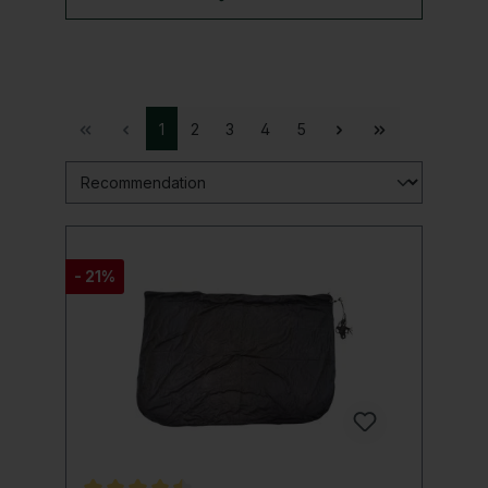
1
2
3
4
5
- 21%