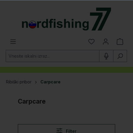
lavno vsebino
Ribiški pribor
Carpcare
Carpcare
Filter