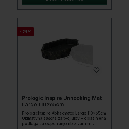
- 29%
Prologic Inspire Unhooking Mat
Large 110x65cm
PrologicInspire Abhakmatte Large 110x65cm
Ultimativna zaščita za tvoj ulov – oblazinjena
podloga za odpenjanje rib z varnimi
stranskimi stenami!Ta visokokakovostna