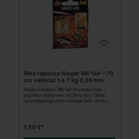
Dolžina: 60 cm Ø: 0,20 mm Nosilnost: 3,5 kg
Riba roparica Singer BN-149 – 70
cm velikost 1 6,7 kg 0,28 mm
Pevka Predator BN-149 Privezani trnki –
popolno oblikovani za ciljno ribo! Zlitina
uporabljenega jekla vsebuje zelo visoko
vsebnost ogljika. Kljuke so izjemno
robustne, a lahke, se ne upogibajo tako
hitro, a tudi ne zlomijo pod obremenitvijo.
Konice trnkov so bile glede na tip različno
1,50 €*
nabrušene, da bi dosegli dolgo obstojnost
in izjemno visoko stopnjo ostrine. Z lahkoto