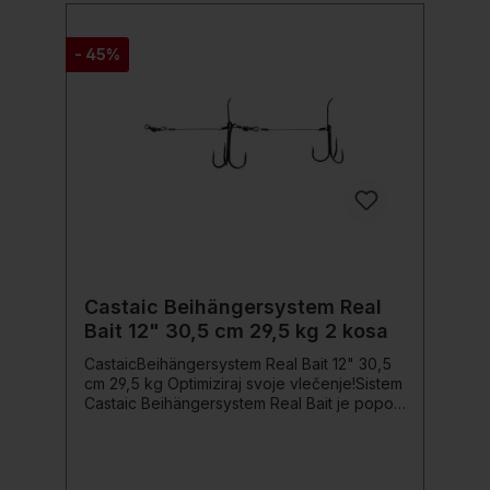
trnku različnim ciljnim vrstam rib. Podrobnosti
produkta: Dolžina 70cm Premer Ø: 0,30 mm
- 45%
Nosilnost: 7,7 kg Velikost: 2/0 Vsebina: 5
kosov
Castaic Beihängersystem Real
Bait 12" 30,5 cm 29,5 kg 2 kosa
CastaicBeihängersystem Real Bait 12" 30,5
cm 29,5 kg Optimiziraj svoje vlečenje!Sistem
Castaic Beihängersystem Real Bait je popoln
dodatek za tvoje Castaic-Real Baits v 9” in
12”. S tem sistemom, ki je že pripravljen za
uporabo, boš brez težav namestil trnke in jih
pustil prosto viseti na trebuhu – idealno za