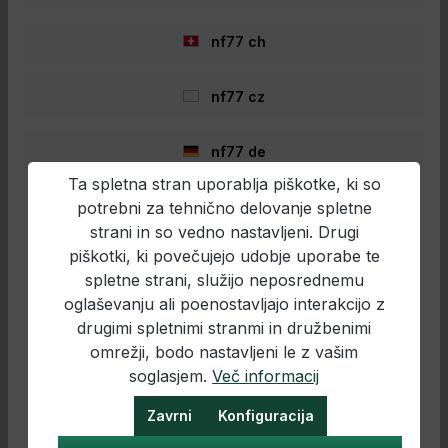
Konice trnkov so bile glede na tip različno
2,22 €*
nabrušene, da bi dosegli dolgo obstojnost
in izjemno visoko stopnjo ostrine. Z lahkoto
1,50 €*
nf77 ch
prodrejo v ribja usta in se tam varno
zasidrajo. Proizvodnja te serije trnkov
poteka pod strogim nadzorom in
Dodaj v košarico
nf77 cz
zagotovljena stalna kakovost. Serija je
prilagojena naravni predstavitvi vabe na
trnku različnim ciljnim vrstam rib. Podrobnosti
nf77 de
produkta: Dolžina: 60 cm Premer Ø: 0,20 mm
Nosilnost: 4,0 kg Velikost: 08 Vsebina: 10
Ta spletna stran uporablja piškotke, ki so
kosov
potrebni za tehnično delovanje spletne
nf77 en
strani in so vedno nastavljeni. Drugi
piškotki, ki povečujejo udobje uporabe te
nf77 es
spletne strani, služijo neposrednemu
oglaševanju ali poenostavljajo interakcijo z
nf77 fr
drugimi spletnimi stranmi in družbenimi
omrežji, bodo nastavljeni le z vašim
nf77 hr
soglasjem.
Več informacij
Zavrni
Konfiguracija
nf77 hu
Singer Trout Classic LRS-26 – 60