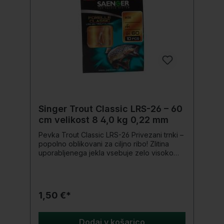
kosov
Singer Trout Classic LRS-26 – 60
cm velikost 8 4,0 kg 0,22 mm
Pevka Trout Classic LRS-26 Privezani trnki –
popolno oblikovani za ciljno ribo! Zlitina
uporabljenega jekla vsebuje zelo visoko
vsebnost ogljika. Kljuke so izjemno
robustne, a lahke, se ne upogibajo tako
hitro, a tudi ne zlomijo pod obremenitvijo.
Konice trnkov so bile glede na tip različno
1,50 €*
nabrušene, da bi dosegli dolgo obstojnost
in izjemno visoko stopnjo ostrine. Z lahkoto
prodrejo v ribja usta in se tam varno
Dodaj v košarico