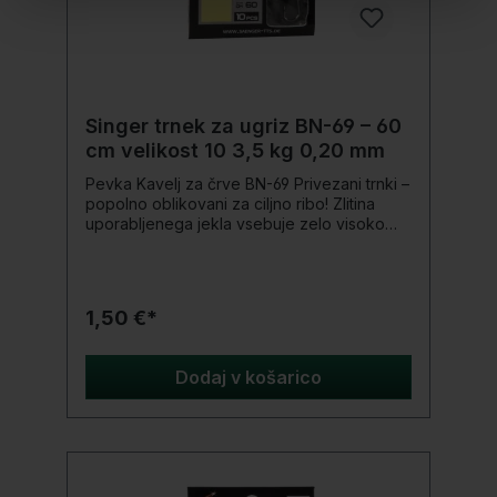
Singer trnek za ugriz BN-69 – 60
cm velikost 10 3,5 kg 0,20 mm
Pevka Kavelj za črve BN-69 Privezani trnki –
popolno oblikovani za ciljno ribo! Zlitina
uporabljenega jekla vsebuje zelo visoko
vsebnost ogljika. Kljuke so izjemno
robustne, a lahke, se ne upogibajo tako
hitro, a tudi ne zlomijo pod obremenitvijo.
Konice trnkov so bile glede na tip različno
1,50 €*
nabrušene, da bi dosegli dolgo obstojnost
in izjemno visoko stopnjo ostrine. Z lahkoto
prodrejo v ribja usta in se tam varno
Dodaj v košarico
zasidrajo. Proizvodnja te serije trnkov
poteka pod strogim nadzorom in
zagotovljena stalna kakovost. Serija je
prilagojena naravni predstavitvi vabe na
trnku različnim ciljnim vrstam rib. Podrobnosti
produkta: Vsebina: 10 kosov Velikost: 10