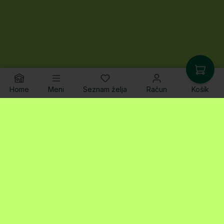
Home
Meni
Seznam želja
Račun
Košík