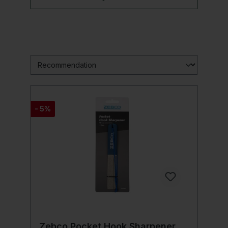
- 5%
Zebco Pocket Hook Sharpener