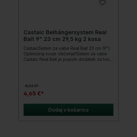
Castaic Beihängersystem Real
Bait 9" 23 cm 29,5 kg 2 kosa
CastaicSistem za vabe Real Bait 23 cm (9")
Optimiziraj svoje vlečenje!Sistem za vabe
Castaic Real Bait je popoln dodatek za tvoje
Castaic-Real Bait v velikosti 9” in 12”. S tem
pripravljenim sistemom boš trnke namestil
brez težav in jih pustil prosto viseti na
trebuhu – idealno za smuča, soma in
8,03 €*
ščuko.Preizkušen in zanesljiv zagotavlja
občutno manj zgrešenih ugrizov pri
4,65 €*
vlečenju.Podrobnosti o izdelku: Primerno za:
vlečenje
Dodaj v košarico