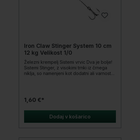
Iron Claw Stinger System 10 cm
12 kg Velikost 1/0
Železni krempelj Sistemi vrvic Dva je bolje!
Sistemi Stinger, z visokimi trnki iz črnega
niklja, so namenjeni kot dodatni ali varnostni
trnki na gumijastih vabah. Poleg tega so
zaradi pletenja bolj gladki in prilagodljivi za
uporabo. Podrobnosti produkta:
Visokokakovostni trnki iz črnega niklja iz
1,60 €*
ogljika Vsebina: 2 kosa
Dodaj v košarico