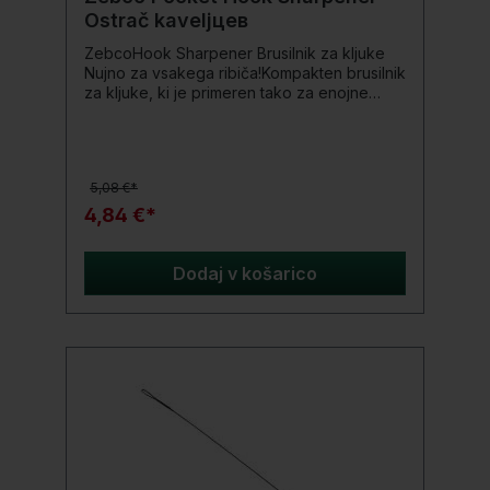
Ostrač kaveljцев
ZebcoHook Sharpener Brusilnik za kljuke
Nujno za vsakega ribiča!Kompakten brusilnik
za kljuke, ki je primeren tako za enojne
kljuke kot za trojčke. Po potrebi z lahkoto
odstrani PTFE in barvne
prevleke.Podrobnosti o izdelku: Dolžina
15cm
5,08 €*
4,84 €*
Dodaj v košarico