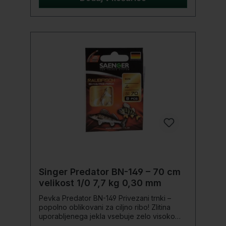
zasidrajo. Proizvodnja te serije trnkov
poteka pod strogim nadzorom in
zagotovljena stalna kakovost. Serija je
prilagojena naravni predstavitvi vabe na
trnku različnim ciljnim vrstam rib. Podrobnosti
produkta: Premer Ø: 0,22 mm Nosilnost: 4,0
kg Dolžina: 60 cm Vsebina: 10 kosov
Singer Predator BN-149 – 70 cm
velikost 1/0 7,7 kg 0,30 mm
Pevka Predator BN-149 Privezani trnki –
popolno oblikovani za ciljno ribo! Zlitina
uporabljenega jekla vsebuje zelo visoko
vsebnost ogljika. Kljuke so izjemno