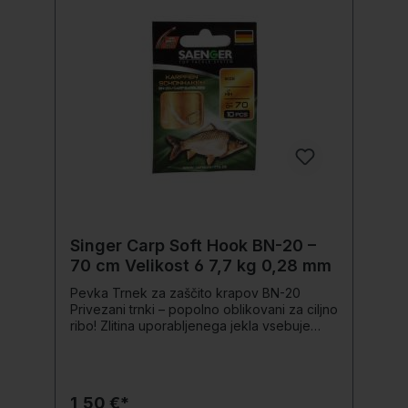
Singer Carp Soft Hook BN-20 –
70 cm Velikost 6 7,7 kg 0,28 mm
Pevka Trnek za zaščito krapov BN-20
Privezani trnki – popolno oblikovani za ciljno
ribo! Zlitina uporabljenega jekla vsebuje
zelo visoko vsebnost ogljika. Kljuke so
izjemno robustne, a lahke, se ne upogibajo
tako hitro, a tudi ne zlomijo pod
obremenitvijo. Konice trnkov so bile glede
1,50 €*
na tip različno nabrušene, da bi dosegli