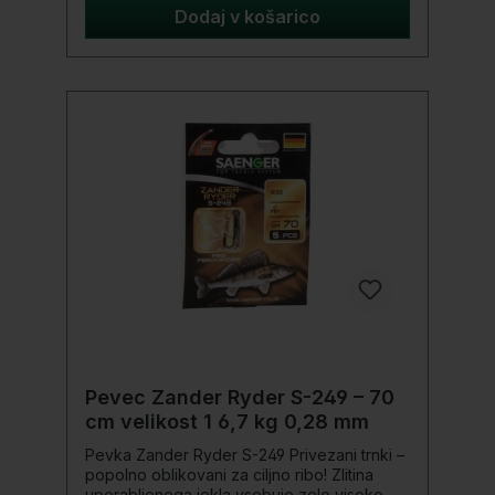
prodrejo v ribja usta in se tam varno
Dodaj v košarico
zasidrajo. Proizvodnja te serije trnkov
poteka pod strogim nadzorom in
zagotovljena stalna kakovost. Serija je
prilagojena naravni predstavitvi vabe na
trnku različnim ciljnim vrstam rib. Podrobnosti
produkta: Dolžina: 70 cm Premer Ø: 0,28 mm
Nosilnost: 6,7 kg Velikost: 01 Vsebina: 8
kosov
Pevec Zander Ryder S-249 – 70
cm velikost 1 6,7 kg 0,28 mm
Pevka Zander Ryder S-249 Privezani trnki –
popolno oblikovani za ciljno ribo! Zlitina
uporabljenega jekla vsebuje zelo visoko