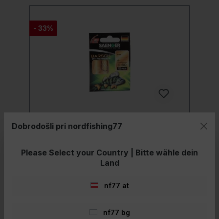
- 33%
Dobrodošli pri nordfishing77
Pevec BN-148 – 60cm velikost 8
4,0kg 0,20mm
Please Select your Country | Bitte wähle dein
Land
Pevka Ostriž BN-148 Privezani trnki –
popolno oblikovani za ciljno ribo! Zlitina
uporabljenega jekla vsebuje zelo visoko
nf77 at
vsebnost ogljika. Kljuke so izjemno
robustne, a lahke, se ne upogibajo tako
hitro, a tudi ne zlomijo pod obremenitvijo.
nf77 bg