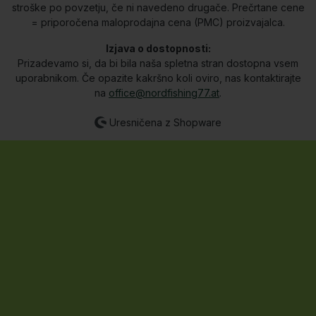
stroške po povzetju, če ni navedeno drugače. Prečrtane cene
= priporočena maloprodajna cena (PMC) proizvajalca.
Izjava o dostopnosti:
Prizadevamo si, da bi bila naša spletna stran dostopna vsem
uporabnikom. Če opazite kakršno koli oviro, nas kontaktirajte
na
office@nordfishing77.at
.
Uresničena z Shopware