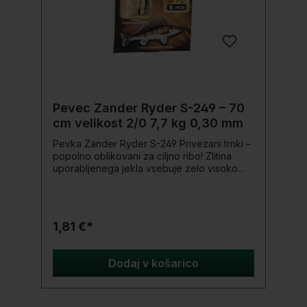
Pevec Zander Ryder S-249 – 70
cm velikost 2/0 7,7 kg 0,30 mm
Pevka Zander Ryder S-249 Privezani trnki –
popolno oblikovani za ciljno ribo! Zlitina
uporabljenega jekla vsebuje zelo visoko
vsebnost ogljika. Kljuke so izjemno
robustne, a lahke, se ne upogibajo tako
hitro, a tudi ne zlomijo pod obremenitvijo.
Konice trnkov so bile glede na tip različno
1,81 €*
nabrušene, da bi dosegli dolgo obstojnost
in izjemno visoko stopnjo ostrine. Z lahkoto
prodrejo v ribja usta in se tam varno
Dodaj v košarico
zasidrajo. Proizvodnja te serije trnkov
poteka pod strogim nadzorom in
zagotovljena stalna kakovost. Serija je
prilagojena naravni predstavitvi vabe na