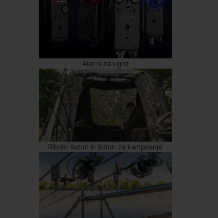
Alarmi za ugriz
Ribiški šotori in šotori za kampiranje