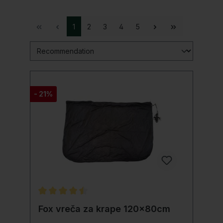
1
2
3
4
5
- 21%
Povprečna ocena 4.5 od 5 zvezdic
Fox vreča za krape 120x80cm