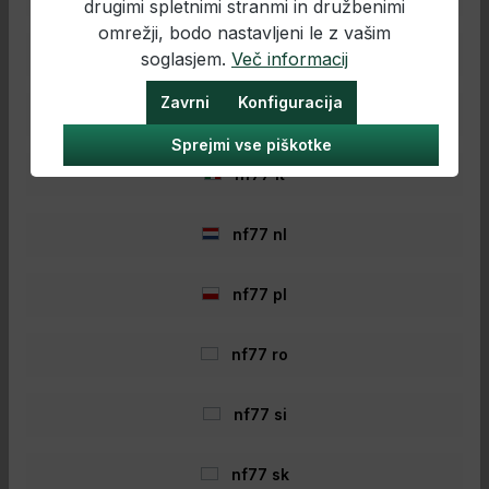
5,87 €*
drugimi spletnimi stranmi in družbenimi
omrežji, bodo nastavljeni le z vašim
nf77 hr
soglasjem.
Več informacij
Dodaj v košarico
Zavrni
Konfiguracija
nf77 hu
Sprejmi vse piškotke
nf77 it
- 39%
nf77 nl
nf77 pl
nf77 ro
nf77 si
Anaconda Neodvisnost Rod Pod
nf77 sk