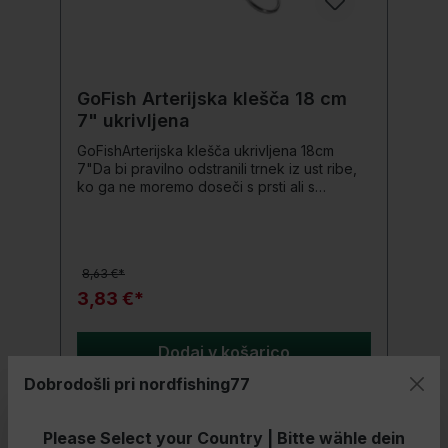
GoFish Arterijska klešča 18 cm
7" ukrivljena
GoFishArterijska klešča ukrivljena 18cm
7"Da bi pravilno odstranili trnek iz ust ribe,
ko ga ne moremo doseči s prsti ali s
prijemalko,je arterijska klešča
nepogrešljiva.Ta odpenjalna klešča od
GoFish ima dober oprijem, da lahko pravilno
dosežete trnek, in stabilno zapiralo, da je
8,63 €*
ne izgubite tako lahko, ko jo obesite na
nekaj.Podrobnosti o izdelku: Dolžina: 18cm
3,83 €*
7" ukrivljena
Dodaj v košarico
Dobrodošli pri nordfishing77
Please Select your Country | Bitte wähle dein