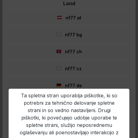
Land
- 4%
nf77 at
nf77 bg
nf77 ch
nf77 cz
Zebco Pocket Universal Split
Ring Pliers Klešče za razpiranje
nf77 de
obročkov
ZebcoPocket Universal Split Ring Pliers
Ta spletna stran uporablja piškotke, ki so
Nujno za vsakega ribiča!Visokokakovostne
potrebni za tehnično delovanje spletne
nf77 en
mini klešče za odpiranje obročkov iz
nerjavečega jekla z udobnim ročajem Soft-
strani in so vedno nastavljeni. Drugi
Touch. Vključuje tudi stransko rezilno
piškotki, ki povečujejo udobje uporabe te
nf77 es
čeljust. Lahko se zapre za
spletne strani, služijo neposrednemu
transport.Podrobnosti izdelka: Odporno
6,09 €*
proti koroziji Dolžina: 12 cm
oglaševanju ali poenostavljajo interakcijo z
nf77 fr