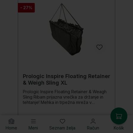
- 27%
Prologic Inspire Floating Retainer
& Weigh Sling XL
Prologic Inspire Floating Retainer & Weagh
Sling Ribam prijazna vrečka za držanje in
tehtanje! Mehka in trpežna mreža v
kombinaciji z 2 raztegljivima opornikoma
ločuje glavni okvir med seboj in tako
zagotavlja optimalno izmenjavo vode.
Dvosmerne zadrge iz materiala HD,
Home
Meni
Seznam želja
Račun
Košík
65,06 €*
odpornega proti koroziji, je mogoče