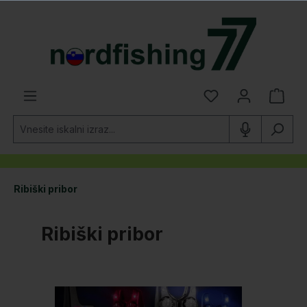
lavno vsebino
Ribiški pribor
Ribiški pribor