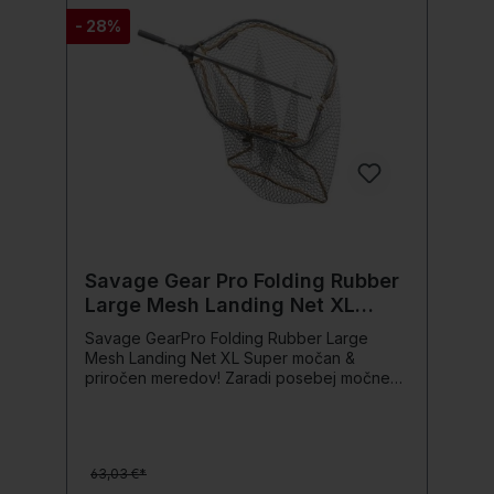
- 28%
Savage Gear Pro Folding Rubber
Large Mesh Landing Net XL
70x85cm
Savage GearPro Folding Rubber Large
Mesh Landing Net XL Super močan &
priročen meredov! Zaradi posebej močne
mreže meredova je ta meredov idealen za
plenilske ribe. Mreža tega meredova je res
dobro dimenzionirana in je narejena iz
gumiranega mrežnega materiala. Ta
63,03 €*
meredov je še posebej priljubljen pri