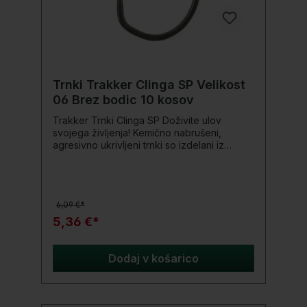
Dolžina pri transportu: 121 cm Teža: pribl.
900 g
Trnki Trakker Clinga SP Velikost
06 Brez bodic 10 kosov
Trakker Trnki Clinga SP Doživite ulov
svojega življenja! Kemično nabrušeni,
agresivno ukrivljeni trnki so izdelani iz
kovanega vanadijevega jekla XC80 in imajo
neodsevno PTFE zaščitno prevleko. Dolga,
kot igla ostra konica brez bodic zagotavlja
varen oprijem v ribjih ustih. Preizkusite zdaj!
6,09 €*
Podrobnosti produkta: brez bodic Kemično
nabrušen z navznoter ukrivljeno konico
5,36 €*
Edinstven vzorec trnka s poševno konico in
ravnim očesom Kovana izjemno močna,
debelejša jeklena žica Neodsevni PTFE
Dodaj v košarico
zaščitni premaz Dolga igla