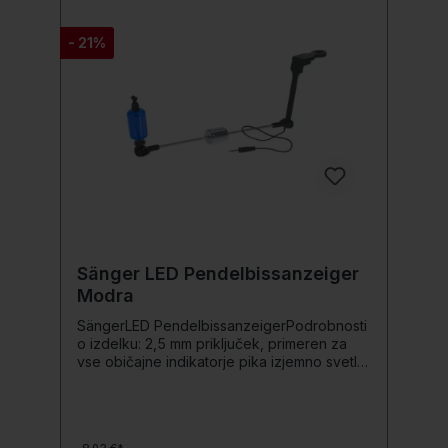
- 21%
Sänger LED Pendelbissanzeiger
Modra
SängerLED PendelbissanzeigerPodrobnosti
o izdelku: 2,5 mm priključek, primeren za
vse običajne indikatorje pika izjemno svetla
LED premikajoča se teža Barva: Modra