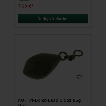
8,93 €*
7,09 €*
Dodaj v košarico
nGT Tri-Bomb Lead 3,0oz 85g
Utež