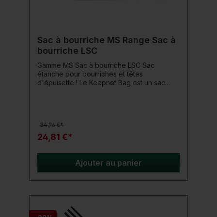
Sac à bourriche MS Range Sac à
bourriche LSC
Gamme MS Sac à bourriche LSC Sac
étanche pour bourriches et têtes
d'épuisette ! Le Keepnet Bag est un sac
étanche pour bourriches et têtes
d'épuisette. Ce sac est l'option la plus sûre,
surtout lors du transport en voiture, car il ne
laisse passer aucune odeur en plus de
34,96 €*
l'humidité. Une poignée de transport
robuste est également disponible. Lorsqu'il
24,81 €*
n'est pas utilisé, le sac Keepnet peut être
plié pour gagner de la place. Convient
également aux bourriches d'un diamètre de
Ajouter au panier
60 cm. Détails du produit: Matériau : PVC
robuste (imperméable et lavable)