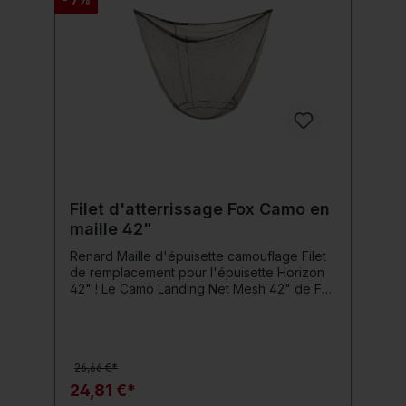
Filet d'atterrissage Fox Camo en
maille 42"
Renard Maille d'épuisette camouflage Filet
de remplacement pour l'épuisette Horizon
42" ! Le Camo Landing Net Mesh 42" de Fox
est un filet de remplacement pour
l'épuisette Horizon 42" dans la couleur
camouflage unique Fox Camo. Le filet est
profond et doux et possède un renfort
26,66 €*
supplémentaire dans les coins. Convient à
presque toutes les épuisettes de même
24,81 €*
taille Détails du produit: Epuisette de