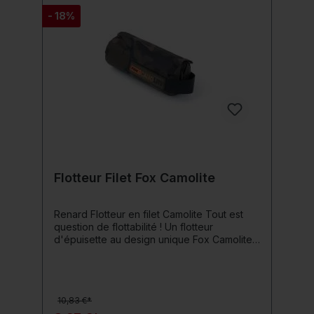
- 18%
Flotteur Filet Fox Camolite
Renard Flotteur en filet Camolite Tout est
question de flottabilité ! Un flotteur
d'épuisette au design unique Fox Camolite,
idéal pour une utilisation avec de grandes
épuisettes. Ce flotteur d'épuisette est doté
d'une fermeture velcro sur le dessus pour
le fixer à la tige d'épuisette. Il empêche
10,83 €*
l'épuisette de couler et est facile à