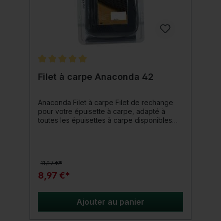
Note moyenne de 5 sur 5 étoiles
Filet à carpe Anaconda 42
Anaconda Filet à carpe Filet de rechange
pour votre épuisette à carpe, adapté à
toutes les épuisettes à carpe disponibles
dans le commerce avec bloc en V. Détails
du produit: matériau en maille très résistant
maille à séchage rapide Taille 42" pour une
longueur de bras d'épuisette jusqu'à 110 cm
11,97 €*
Profondeur du filet 100 cm Taille des mailles
: 6 mm Matériau du maillage : 100 %
8,97 €*
polyester
Ajouter au panier