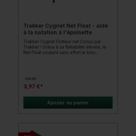
Trakker Cygnet Net Float - aide
à la natation à l'épuisette
Trakker Cygnet Flotteur net Conçu par
Trakker ! Grâce à sa flottabilité élevée, le
Net Float soutient sans effort le bloc
d'épuisette dans l'eau et s'adapte à la
plupart des épuisettes modernes. Glissez-le
simplement sur la tige de l'épuisette, fixez
l'élastique et fixez la sangle Velcro
7,91 €*
sécurisée. D'une longueur d'environ 30 cm,
le Net Float est un équipement
3,97 €*
indispensable pour tout pêcheur. Détails du
produit: Longueur : environ 30 cm Bande
élastique à fixer s'adapte à la plupart des
Ajouter au panier
épuisettes Tissu 600 deniers hydrofuge et
durable