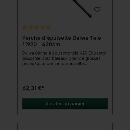
Note moyenne de 4.6 sur 5 étoiles
Perche d'épuisette Daiwa Tele
11920 - 420cm
Daiwa Canne à épuisette télé 420 Epuisette
puissante pour bateaux pour de grosses
prises Cette perche d'épuisette
télescopique de haute qualité d'une
longueur de 420 cm est idéale pour les
épuisettes provenant de berges élevées,
de palplanches ou d'un bateau ! Le filetage
62,31 €*
convient aussi bien aux têtes d'épuisettes à
vis normales qu'aux têtes d'épuisettes pour
bateaux. Détails du produit: Taille: 420 cm
Ajouter au panier
Longueur de transport : 72 cm Nombre de
pièces : 7 Poids : 530g