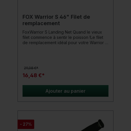
FOX Warrior S 46" Filet de
remplacement
FoxWarrior S Landing Net Quand le vieux
filet commence à sentir le poisson !Le filet
de remplacement idéal pour votre Warrior S
Landing Net dans différentes tailles. Détails
du produit : Taille du filet 46" Taille de maille
: environ 5mm Livraison UNIQUEMENT du
filet de remplacement !
29,08 €*
16,48 €*
Ajouter au panier
- 27%