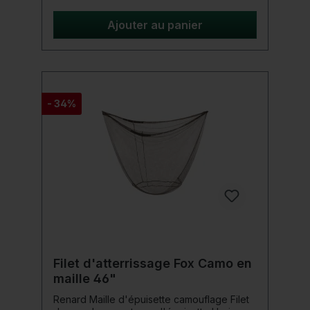
remplacement pour l'épuisette Horizon 42"
et presque toutes les épuisettes de cette
Ajouter au panier
taille la « couleur camouflage Fox Camo »
unique maille profonde et douce Coins
renforcés avec du matériel Attention : la
livraison ne comprend qu'un seul filet de
remplacement ! Pas une épuisette complète
!
- 34%
Filet d'atterrissage Fox Camo en
maille 46"
Renard Maille d'épuisette camouflage Filet