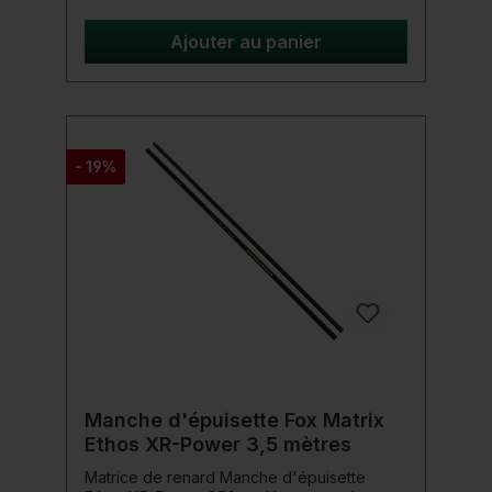
d'épuisette en trois parties et comportent
une poignée imprimée et caoutchoutée.
Ajouter au panier
Détails du produit: Longueur : 450 cm
Pièces : 3 Présente notre technologie MST
Chaque section est recouverte de notre
finition Glide Tape Carbone 1K renforcé sur
le filetage Filetage en laiton enduit Poignée
caoutchoutée imprimée Livré dans un tube
- 19%
en plastique
Manche d'épuisette Fox Matrix
Ethos XR-Power 3,5 mètres
Matrice de renard Manche d'épuisette