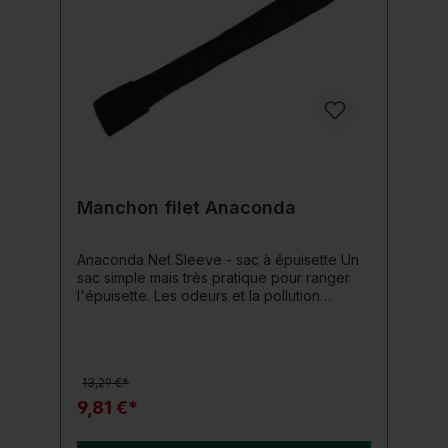
Manchon filet Anaconda
Anaconda Net Sleeve - sac à épuisette Un
sac simple mais très pratique pour ranger
l'épuisette. Les odeurs et la pollution
causées par les filets humides
appartiennent enfin au passé. Vous pouvez
parfaitement fixer votre épuisette à la tige
d'épuisette, etc. à l'aide de Velcro. Détails
13,29 €*
du produit: Longueur : environ 122 cm
Largeur : environ 14 cm
9,81 €*