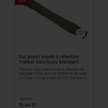
- 33%
Sac puant soudé à rétention
Trakker Sanctuary Standard
Traqueur Sac puant soudé à rétention du
sanctuaire Pour plus de confort et de style
sur l'eau ! Ce sac puant en PVC étanche et
soudé peut accueillir des épuisettes de 42''
et 46'' ou des élingues de rétention
standard. Détails du produit: Dimensions 130
x 25 cm La fermeture enroulable retient
23,32 €*
l'eau et les odeurs à l'intérieur
15,64 €*