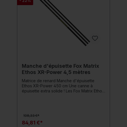
- 22%
Manche d'épuisette Fox Matrix
Ethos XR-Power 4,5 mètres
Matrice de renard Manche d'épuisette
Ethos XR-Power 450 cm Une canne à
épuisette extra solide ! Les Fox Matrix Ethos
XR-Power Landing Net Handle sont des
perches d'épuisette inégalées en termes
de stabilité et de longévité. Ils ont été
développés pour capturer des poids totaux
108,33 €*
importants ou de gros poissons individuels.
Ils sont fabriqués à partir de carbone solide
84,81 €*
à haut module, ont une conception de tige