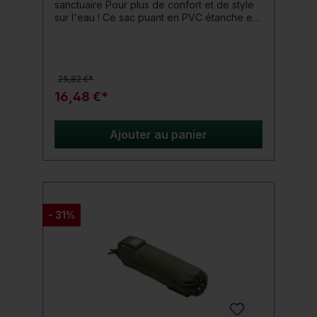
sanctuaire Pour plus de confort et de style
sur l'eau ! Ce sac puant en PVC étanche et
soudé peut contenir des épuisettes de
50 pouces ou des élingues de rétention XL.
Détails du produit: Dimensions 175 x 25 cm
La fermeture enroulable retient l'eau et les
25,82 €*
odeurs à l'intérieur
16,48 €*
Ajouter au panier
- 31%