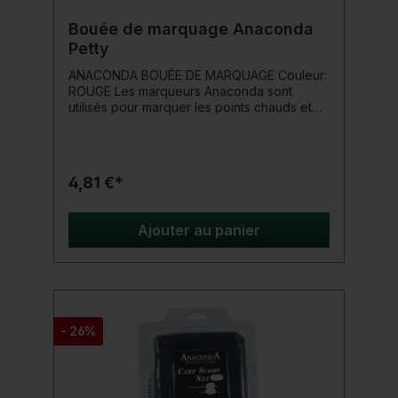
Bouée de marquage Anaconda
Petty
ANACONDA BOUÉE DE MARQUAGE Couleur:
ROUGE Les marqueurs Anaconda sont
utilisés pour marquer les points chauds et
sont très clairement visibles même à de plus
grandes distances. Les bouées de
marquage sont idéales pour marquer
discrètement la zone d'alimentation. -
4,81 €*
Hauteur environ 6 cm - Longueur de cordon
de 25 m - Corps flottant - Lest en plomb en
bout de ligne
Ajouter au panier
- 26%