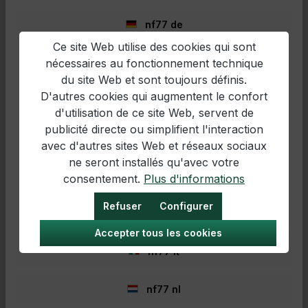
et accessoires de pêche à prix
nf77 de
avantageux en ligne !
Ce site Web utilise des cookies qui sont
nécessaires au fonctionnement technique
nf77 en
Des questions ? Contacte notre
service client
.
du site Web et sont toujours définis.
Pour les combats les plus intenses
D'autres cookies qui augmentent le confort
nf77 es
d'utilisation de ce site Web, servent de
et les plus belles prises, il vous
publicité directe ou simplifient l'interaction
nf77 fr
faut du matériel de pro – chez
avec d'autres sites Web et réseaux sociaux
ne seront installés qu'avec votre
nous, que des grandes marques !
nf77 hr
consentement.
Plus d'informations
Des moulinets de qualité avec frein avant ou Baitrunner
Refuser
Configurer
longue distance de
Shimano
, du matériel carpe de
nf77 hu
Anaconda
et
Nash
, des produits de
Daiwa
, des cannes
Accepter tous les cookies
spinning comme la série Lesath de
Shimano
, des
nf77 it
détecteurs de touches
Delkim
et des
appâts
de
marques reconnues comme
Rapala
et
Dynamite Baits
–
tout cela dans notre magasin ou en ligne.
nf77 nl