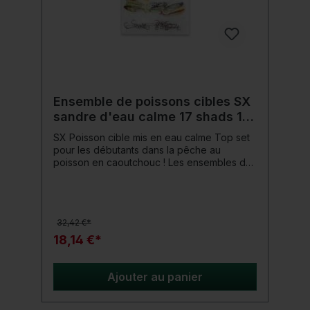
Ensemble de poissons cibles SX
sandre d'eau calme 17 shads 11
têtes plombées
SX Poisson cible mis en eau calme Top set
pour les débutants dans la pêche au
poisson en caoutchouc ! Les ensembles de
poissons cibles de ShadXperts offrent un
moyen peu coûteux de découvrir le monde
de la pêche aux poissons en caoutchouc.
Les leurres en caoutchouc et les têtes
32,42 €*
plombées sont précisément adaptés au
poisson cible et au type d'eau. Détails du
18,14 €*
produit: Poisson cible : sandre Type d'eau :
eau plate Assemblez simplement et
commencez
Ajouter au panier