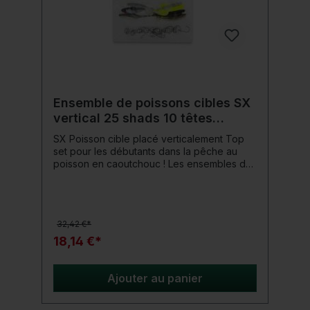
Ensemble de poissons cibles SX
vertical 25 shads 10 têtes
plombées
SX Poisson cible placé verticalement Top
set pour les débutants dans la pêche au
poisson en caoutchouc ! Les ensembles de
poissons cibles de ShadXperts offrent un
moyen peu coûteux de découvrir le monde
de la pêche aux poissons en caoutchouc.
Les leurres en caoutchouc et les têtes
32,42 €*
plombées sont précisément adaptés au
poisson cible et au type d'eau. Détails du
18,14 €*
produit: Poissons cibles : sandre, perche et
poisson-chat Type de pêche : pêche
verticale Assemblez simplement et
Ajouter au panier
commencez !