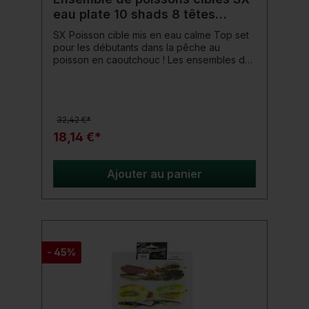
eau plate 10 shads 8 têtes
plombées
SX Poisson cible mis en eau calme Top set
pour les débutants dans la pêche au
poisson en caoutchouc ! Les ensembles de
poissons cibles de ShadXperts offrent un
moyen peu coûteux de découvrir le monde
de la pêche aux poissons en caoutchouc.
Les leurres en caoutchouc et les têtes
32,42 €*
plombées sont précisément adaptés au
poisson cible et au type d'eau. Détails du
18,14 €*
produit: Poissons cibles : brochet et
poisson-chat Type d'eau : eau plate
Assemblez simplement et commencez
Ajouter au panier
- 45%