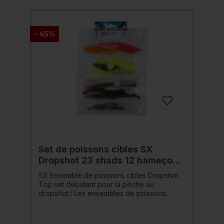
- 45%
Set de poissons cibles SX
Dropshot 23 shads 12 hameçons
divers leads
SX Ensemble de poissons cibles Dropshot
Top set débutant pour la pêche au
dropshot ! Les ensembles de poissons
cibles de ShadXperts offrent un moyen peu
coûteux de découvrir le monde de la pêche
aux poissons en caoutchouc. Les leurres en