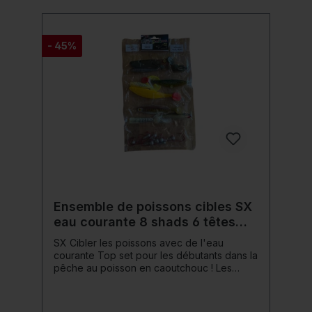
- 45%
Ensemble de poissons cibles SX
eau courante 8 shads 6 têtes
plombées
SX Cibler les poissons avec de l'eau
courante Top set pour les débutants dans la
pêche au poisson en caoutchouc ! Les
ensembles de poissons cibles de
ShadXperts offrent un moyen peu coûteux
de découvrir le monde de la pêche aux