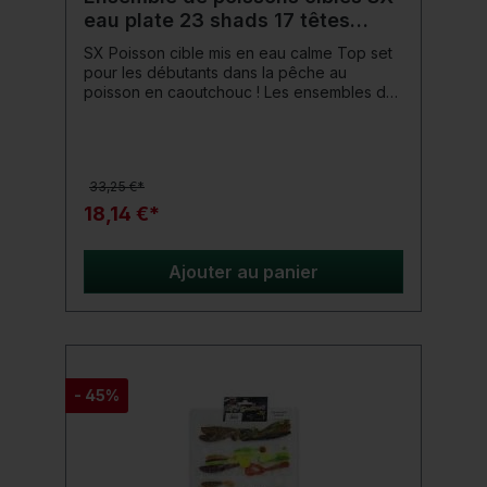
eau plate 23 shads 17 têtes
plombées
SX Poisson cible mis en eau calme Top set
pour les débutants dans la pêche au
poisson en caoutchouc ! Les ensembles de
poissons cibles de ShadXperts offrent un
moyen peu coûteux de découvrir le monde
de la pêche aux poissons en caoutchouc.
Les leurres en caoutchouc et les têtes
33,25 €*
plombées sont précisément adaptés au
poisson cible et au type d'eau. Détails du
18,14 €*
produit: Poissons cibles : bar et truite Type
d'eau : eau plate Assemblez simplement et
commencez
Ajouter au panier
- 45%