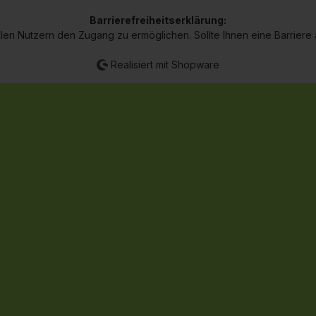
Barrierefreiheitserklärung:
len Nutzern den Zugang zu ermöglichen. Sollte Ihnen eine Barriere au
Realisiert mit Shopware