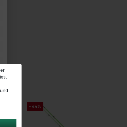
der
ies,
 und
- 44%
- 48%