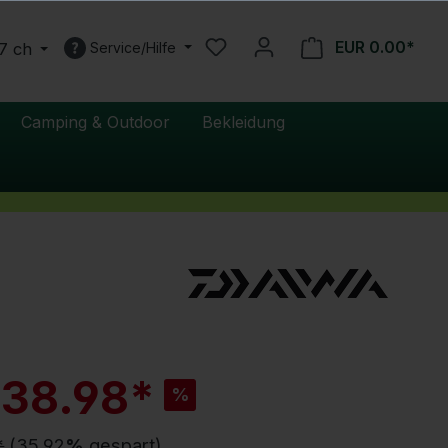
EUR 0.00*
7 ch
Service/Hilfe
Camping & Outdoor
Bekleidung
R
 38.98*
%
a
b
a
*
(35.92
%
gespart)