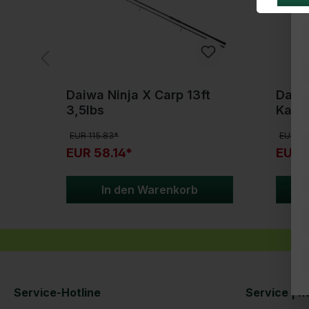
Daiwa Ninja X Carp 13ft
Daiwa
3,5lbs
Karpf
und 
EUR 115.83*
EUR 95
EUR 58.14*
EUR 4
In den Warenkorb
Service-Hotline
Service | R