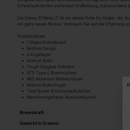
Schnurlaufröllchen verhindert Drallbildung, insbesondere
Die Daiwa 23 Ninja LT ist die ideale Rolle für Angler, die 
ein ganz neues Niveau. Vertrauen Sie auf die Erfahrung un
Produktdetails:
I-Shape Kurbelknauf
Airdrive Design
4 Kugellager
Airdrive Rotor
Tough Digigear Getriebe
ATD Type-L Bremssystem
ABS Aluminium-Weitwurfspule
H
Airdrive Rollenbügel
Twist Buster III Schnurlaufröllchen
Maschinengefräste Aluminiumkurbel
Bremskraft:
5 k
Gewicht in Gramm:
205