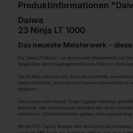
Produktinformationen "Dai
Daiwa
23 Ninja LT 1000
Das neueste Meisterwerk - diese
Die Daiwa 23 Ninja LT ist das neueste Meisterwerk von Da
gegenüber dem Vorgängermodell eine Fülle von Verbess
Die 23 Ninja zeichnet sich durch ein leichteres, sensiblere
hintere Rollenteil, wodurch eine bessere Gesamtbalance u
reagieren.
Das präzise und robuste Tough Digigear Getriebe gewährlei
belastbar, was Verwicklungen während des Wurfs minimiert
mühelos ins Schnurlaufröllchen gleiten, ohne manuell eing
Mit der ATD Type-L Bremse wird die Schnur bei Belastung 
Longcast ABS Spule aus Aluminium verfügt über eine optimi