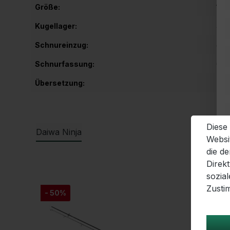
Größe:
100
Kugellager:
4
Schnureinzug:
64 
Schnurfassung:
0,1
Übersetzung:
5,2:
Diese
Daiwa Ninja
Websi
die d
Produktgalerie überspringen
Direk
sozia
Zusti
- 50%
- 51%