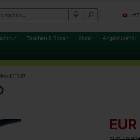
nf7
schnur
Taschen & Boxen
Köder
Angelzubehör
Ninja LT1000
0
EUR
EUR 60.83