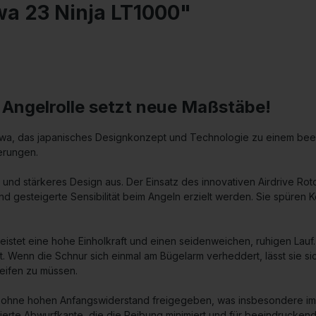
wa 23 Ninja LT1000"
 Angelrolle setzt neue Maßstäbe!
iwa, das japanisches Designkonzept und Technologie zu einem beei
erungen.
s und stärkeres Design aus. Der Einsatz des innovativen Airdrive Roto
nd gesteigerte Sensibilität beim Angeln erzielt werden. Sie spüre
stet eine hohe Einholkraft und einen seidenweichen, ruhigen Lauf. 
. Wenn die Schnur sich einmal am Bügelarm verheddert, lässt sie s
reifen zu müssen.
ohne hohen Anfangswiderstand freigegeben, was insbesondere im Ka
erte Abwurfkante, die die Reibung minimiert und für beeindruckende