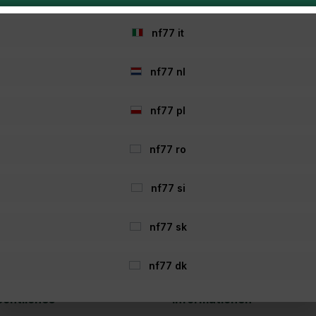
nf77 it
nf77 nl
 Ninja X Carp 12ft 3lb
Daiwa Ninja X Kids 1
nf77 pl
enrute – Präzision
10-30g Pink
Weite
.83*
EUR 38.33*
nf77 ro
7.31*
EUR 23.14*
nf77 si
In den Warenkorb
In den Warenkorb
nf77 sk
nf77 dk
echtliches
Informationen