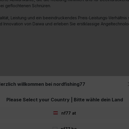
 bei geflochtenen Schnüren.
Qualität, Leistung und ein beeindruckendes Preis-Leistungs-Verhältnis
d Innovation von Daiwa und erleben Sie erstklassige Angeltechnolog
erzlich willkommen bei nordfishing77
Please Select your Country | Bitte wähle dein Land
g
nf77 at
nf77 bg