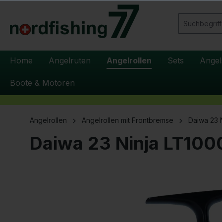
springen
Zur Hauptnavigation springen
Home
Angelruten
Angelrollen
Sets
Angel
Boote & Motoren
Angelrollen
Angelrollen mit Frontbremse
Daiwa 23 
Daiwa 23 Ninja LT100
Bildergalerie überspringen