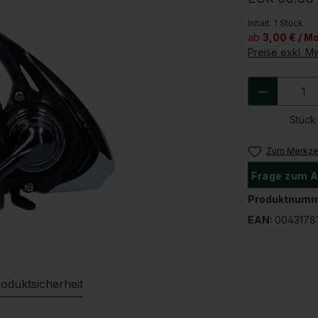
Inhalt:
1 Stück
ab
3,00 € / M
Preise exkl. M
Produkt 
Stück
Zum Merkzet
Frage zum A
Produktnumm
EAN:
0043178
oduktsicherheit