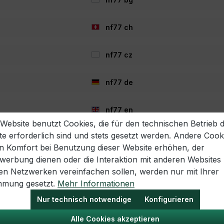
0
nf77 ch
cm
nf77 cz
4mm/150m
1
nf77 de
nf77 en
 Website benutzt Cookies, die für den technischen Betrieb 
te erforderlich sind und stets gesetzt werden. Andere Cook
nf77 es
en Komfort bei Benutzung dieser Website erhöhen, der
twerbung dienen oder die Interaktion mit anderen Websites
nf77 fr
len Netzwerken vereinfachen sollen, werden nur mit Ihrer
mmung gesetzt.
Mehr Informationen
- 40%
nf77 hr
Nur technisch notwendige
Konfigurieren
Alle Cookies akzeptieren
nf77 hu