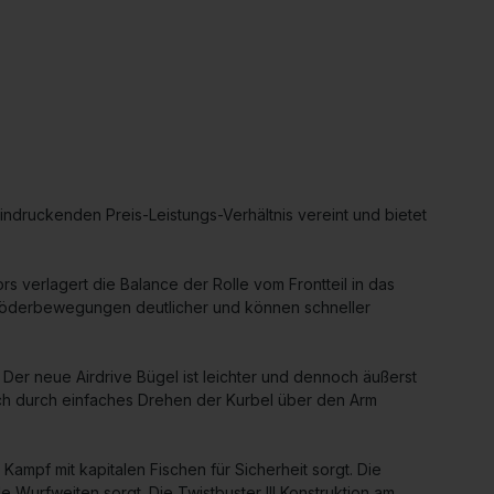
ndruckenden Preis-Leistungs-Verhältnis vereint und bietet
rs verlagert die Balance der Rolle vom Frontteil in das
n Köderbewegungen deutlicher und können schneller
Der neue Airdrive Bügel ist leichter und dennoch äußerst
ich durch einfaches Drehen der Kurbel über den Arm
mpf mit kapitalen Fischen für Sicherheit sorgt. Die
 Wurfweiten sorgt. Die Twistbuster III Konstruktion am