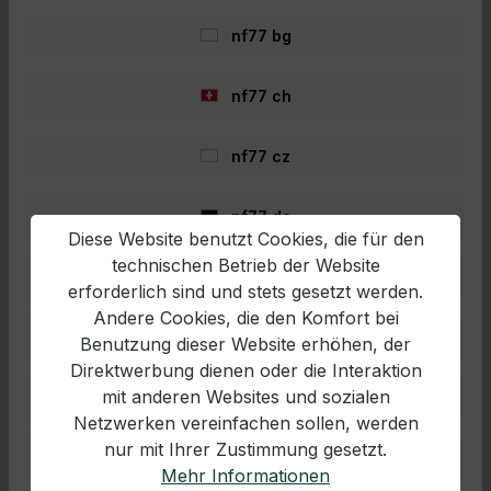
Kohlefaserruten. Ausgestattet mit Aluminium-
In den Warenkorb
nf77 bg
Oxyd Ringen, einem angenehmen Griffstück
aus Kork und frischem Design, sind die
Daiwa Sweepfire Spinnruten zu einem
gewohnt hervorragenden Preis-Leistungs-
nf77 ch
Verhältnis erhältlich. Produktdetails:
Composite Blankkonstruktion Korkgriff DPS-
- 43%
Rollenhalter Aluminium-Oxyd Ringe
nf77 cz
nf77 de
Diese Website benutzt Cookies, die für den
technischen Betrieb der Website
nf77 en
erforderlich sind und stets gesetzt werden.
Andere Cookies, die den Komfort bei
nf77 es
Benutzung dieser Website erhöhen, der
Direktwerbung dienen oder die Interaktion
mit anderen Websites und sozialen
Daiwa Sweepfire Spin 270 cm
nf77 fr
50-150 g
Netzwerken vereinfachen sollen, werden
nur mit Ihrer Zustimmung gesetzt.
DaiwaSweepfire 270 cm 50-150 g
nf77 hr
Mehr Informationen
Ausgewogen und belastbar!Mit diesen