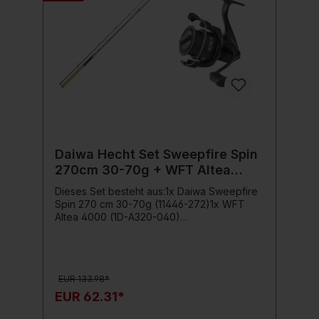
141 cmGewicht: 200 gLieferumfangDie
Lieferung umfasst die zweiteilige Daiwa
Sweepfire Spin Rute, verpackt in einer
schützenden Transporthülle.
Daiwa Hecht Set Sweepfire Spin
270cm 30-70g + WFT Altea
4000
Dieses Set besteht aus:1x Daiwa Sweepfire
Spin 270 cm 30-70g (11446-272)1x WFT
Altea 4000 (1D-A320-040)
DaiwaSweepfire 270 cm 30-70 g
Ausgewogen und belastbar!Mit diesen
Spinnruten lassen sich Angelköder weit und
zielgenau werfen. Diese Daiwa Ruten
EUR 133.98*
ermöglichen eine gute Köderführung. Im Drill
zeigen sich die Daiwa Sweepfire Ruten
EUR 62.31*
kompromisslos stark. Der Composite-