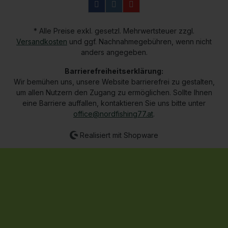
unverwüstlichen ABS-Körper und Rotor ist
die WFT Altea ein komfortabler Begleiter mit
langer Lebensdauer.Produktdetails: 5 Lager
System 4 Edelstahl Kugellager 1 Edelstahl
* Alle Preise exkl. gesetzl. Mehrwertsteuer zzgl.
Walzensperrlager Körper aus ABS Rotor aus
Versandkosten
und ggf. Nachnahmegebühren, wenn nicht
ABS Aluspule CNC bearbeitet Spulenachse
anders angegeben.
aus Edelstahl Micro Adjust
Präszisionsbremse Unendliche
Barrierefreiheitserklärung:
Rücklaufsperre CNC Kurbel Gummierter
Wir bemühen uns, unsere Website barrierefrei zu gestalten,
Kurbelgriff Bügelumschlagschutz
um allen Nutzern den Zugang zu ermöglichen. Sollte Ihnen
eine Barriere auffallen, kontaktieren Sie uns bitte unter
office@nordfishing77.at
.
Realisiert mit Shopware