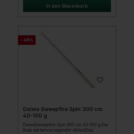
geeignet. Aber ebenso Profis und
In den Warenkorb
Vielfischer kommen bei dieser Rolle voll auf
ihre Kosten.Auch die Schnurverlegung der
Sweepfire E 4000C ist sehr schön und
eignet sich zur Verwendung von extrem
dünnen geflochtenen und monofilen
Angelschnüren.Produktdetails: Digigear II
- 48%
Getriebe Twist Buster II Schnurlaufröllchen
Multi-Stop Rücklaufsperre ABS II
Aluminiumspule Longlife Bügelfeder
Daiwa Sweepfire Spin 300 cm
40-100 g
DaiwaSweepfire Spin 300 cm 40-100 g Die
Rute mit hervorragender Aktion!Das