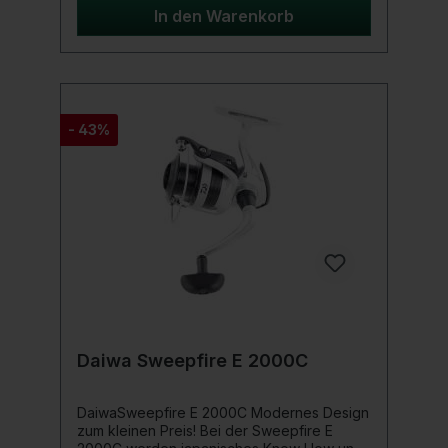
Kohlefaserruten. Ausgestattet mit Aluminium-
In den Warenkorb
Oxyd Ringen, einem angenehmen Griffstück
aus Kork und frischem Design, sind die
Daiwa Sweepfire Spinnruten zu einem
gewohnt hervorragenden Preis-Leistungs-
Verhältnis erhältlich. Produktdetails:
Composite Blankkonstruktion Korkgriff DPS-
- 43%
Rollenhalter Aluminium-Oxyd Ringe
Daiwa Sweepfire E 2000C
DaiwaSweepfire E 2000C Modernes Design
zum kleinen Preis! Bei der Sweepfire E